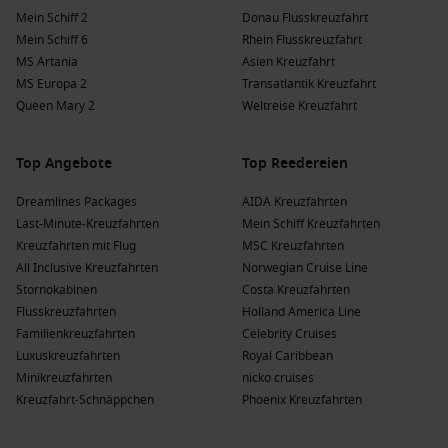
Mein Schiff 2
Donau Flusskreuzfahrt
Mein Schiff 6
Rhein Flusskreuzfahrt
MS Artania
Asien Kreuzfahrt
MS Europa 2
Transatlantik Kreuzfahrt
Queen Mary 2
Weltreise Kreuzfahrt
Top Angebote
Top Reedereien
Dreamlines Packages
AIDA Kreuzfahrten
Last-Minute-Kreuzfahrten
Mein Schiff Kreuzfahrten
Kreuzfahrten mit Flug
MSC Kreuzfahrten
All Inclusive Kreuzfahrten
Norwegian Cruise Line
Stornokabinen
Costa Kreuzfahrten
Flusskreuzfahrten
Holland America Line
Familienkreuzfahrten
Celebrity Cruises
Luxuskreuzfahrten
Royal Caribbean
Minikreuzfahrten
nicko cruises
Kreuzfahrt-Schnäppchen
Phoenix Kreuzfahrten