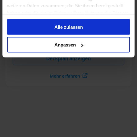
weiteren Daten zusammen, die Sie ihnen bereitgestellt
enttäuschen, hier ist wohlfühlen der Extraklasse
Programm.
haben oder die sie im Rahmen Ihrer Nutzung der Dienste
Baujahr
:
Währung
:
gesammelt haben.
Alle zulassen
1999
USD
Passagiere
:
482
Anpassen
Deckplan anzeigen
Mehr erfahren