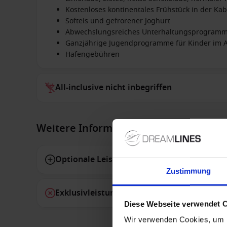
Kostenloses kontinentales Frühstück in der Kab
Softeis und gefrorener Joghurt
Abwechslungsreiches Unterhaltungsprogram
Ganzjährige Jugendprogramme für Kinder im Al
Hafengebühren
All-inclusive nicht inbegriffen
Weitere Informationen
Optionale Leistungen
Zustimmung
Exklusivleistungen
Diese Webseite verwendet 
Wir verwenden Cookies, um I