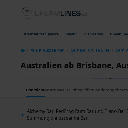
Kreuzfahrtangebote
Wann?
Inspiration
Dreamline
/
Alle Kreuzfahrten
/
Carnival Cruise Line
/
Carni
Australien ab Brisbane, Au
1 / 13
Übersicht
Route
Was ist inbegriffen
Sonderangebote
S
Alchemy Bar, RedFrog Rum Bar und Piano Bar 8
Stimmung die passende Bar