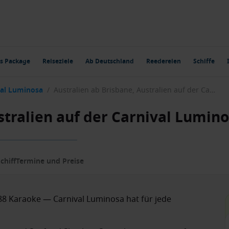
s Package
Reiseziele
Ab Deutschland
Reedereien
Schiffe
val Luminosa
/
Australien ab Brisbane, Australien auf der Carnival Luminosa
stralien auf der Carnival Lumin
chiff
Termine und Preise
8 Karaoke — Carnival Luminosa hat für jede