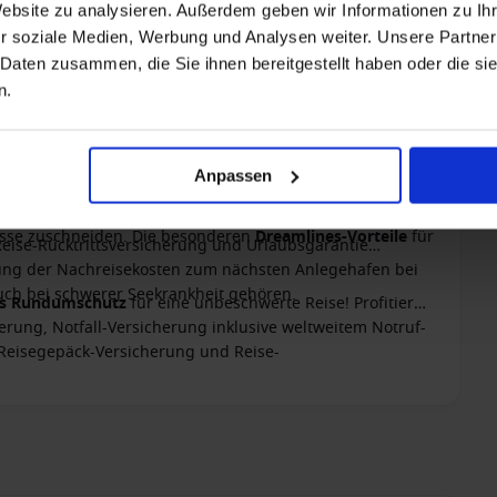
Website zu analysieren. Außerdem geben wir Informationen zu I
r soziale Medien, Werbung und Analysen weiter. Unsere Partner
 Daten zusammen, die Sie ihnen bereitgestellt haben oder die s
n.
Anpassen
nen, empfehlen wir Ihnen die Kreuzfahrt-Versicherung
 Reiseschutz-Produkte wurden speziell für Kreuzfahrten
nisse zuschneiden. Die besonderen
Dreamlines-Vorteile
für
Reise-Rücktrittsversicherung und Urlaubsgarantie
ttung der Nachreisekosten zum nächsten Anlegehafen bei
ch bei schwerer Seekrankheit gehören.
es Rundumschutz
für eine unbeschwerte Reise! Profitieren
erung, Notfall-Versicherung inklusive weltweitem Notruf-
 Reisegepäck-Versicherung und Reise-