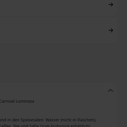
 Carnival Luminosa
nd in den Speisesälen: Wasser (nicht in Flaschen),
affee, Tee und Säfte (zum Frühstück erhältlich)