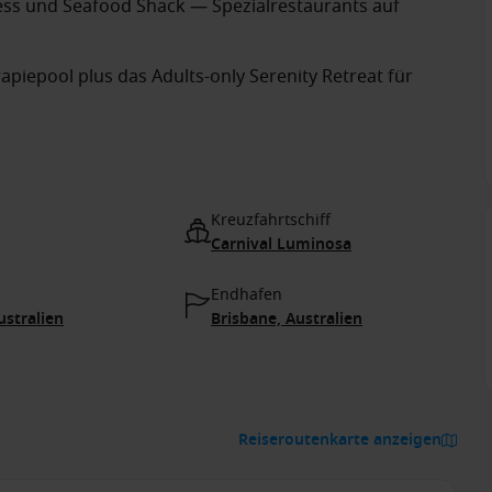
ess und Seafood Shack — Spezialrestaurants auf
piepool plus das Adults-only Serenity Retreat für
Kreuzfahrtschiff
Carnival Luminosa
Endhafen
ustralien
Brisbane, Australien
Reiseroutenkarte anzeigen