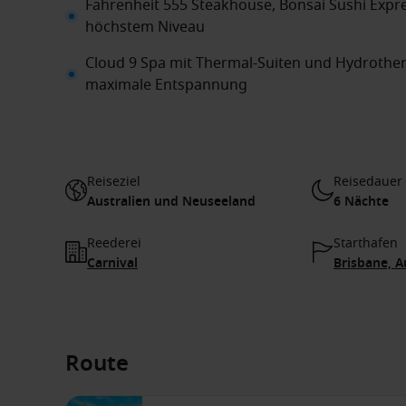
Fahrenheit 555 Steakhouse, Bonsai Sushi Expr
höchstem Niveau
Cloud 9 Spa mit Thermal-Suiten und Hydrothera
maximale Entspannung
Reiseziel
Reisedauer
Australien und Neuseeland
6 Nächte
Reederei
Starthafen
Carnival
Brisbane, A
Route