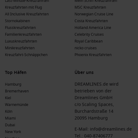
Last-Minute-Kreuzfahrten
Mein Schiff Kreuzfahrten
Kreuzfahrten mit Flug
MSC Kreuzfahrten
All Inclusive Kreuzfahrten
Norwegian Cruise Line
Stornokabinen
Costa Kreuzfahrten
Flusskreuzfahrten
Holland America Line
Familienkreuzfahrten
Celebrity Cruises
Luxuskreuzfahrten
Royal Caribbean
Minikreuzfahrten
nicko cruises
Kreuzfahrt-Schnäppchen
Phoenix Kreuzfahrten
Top Häfen
Über uns
DREAMLINES.de wird
Hamburg
betrieben von der
Bremerhaven
Dreamlines GmbH
Kiel
c/o Scaling Spaces,
Warnemünde
Burchardstraße 14
Köln
20095 Hamburg
Miami
Dubai
E-Mail:
info@dreamlines.de
New York
Tel.:
040-87406777