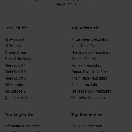
Top Schiffe
Top Reiseziele
AIDAcosma
Mittelmeer Kreuzfahrt
AIDAnova
Kanarische Inseln
Disney Dream
Nordeuropa Kreuzfahrt
Icon of the Seas
Ostsee Kreuzfahrt
Mein Schiff 1
Karibik Kreuzfahrt
Mein Schiff 2
Donau Flusskreuzfahrt
Mein Schiff 6
Rhein Flusskreuzfahrt
MS Artania
Asien Kreuzfahrt
MS Europa 2
Transatlantik Kreuzfahrt
Queen Mary 2
Weltreise Kreuzfahrt
Top Angebote
Top Reedereien
Dreamlines Packages
AIDA Kreuzfahrten