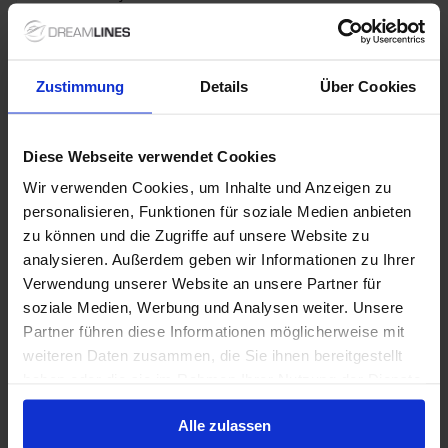
Ihnen bis zu 200 € Bordguthaben pro Kabine! Der
Betrag wird Ihnen auf Ihr Bordkonto gutgeschrieben
und steht Ihnen zur freien Verfügung für
verschiedene Landausflüge.
Zustimmung
Details
Über Cookies
1 / 6
Diese Webseite verwendet Cookies
Sukapha
Wir verwenden Cookies, um Inhalte und Anzeigen zu
4
/5
1 Bewertungen
personalisieren, Funktionen für soziale Medien anbieten
zu können und die Zugriffe auf unsere Website zu
MS Sukapha wurde 2006 als Schwesternschiff von MS
analysieren. Außerdem geben wir Informationen zu Ihrer
Charadew 1 speziell für Reisen in Ostindien gebaut.
Verwendung unserer Website an unsere Partner für
Mit maximal 24 Passagieren erreicht MS Sukapha
soziale Medien, Werbung und Analysen weiter. Unsere
ursprüngliche und kulturell einzigartige Orte am Ufer
Partner führen diese Informationen möglicherweise mit
des Bhramaputra und bringt Ihnen die Teeregion
Währung
:
Passagiere
:
weiteren Daten zusammen, die Sie ihnen bereitgestellt
Assams näher. Das komfortable Schiff begeistert mit
EUR
24
Kunstgegenständen und Handwebstühlen, die alle
haben oder die sie im Rahmen Ihrer Nutzung der Dienste
von lokalen und talentierten Künstlern und
gesammelt haben.
Deckplan anzeigen
Handwerkern hergestellt wurden.
Alle zulassen