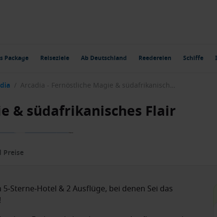
s Package
Reiseziele
Ab Deutschland
Reedereien
Schiffe
dia
/
Arcadia - Fernöstliche Magie & südafrikanisches Flair
ie & südafrikanisches Flair
 Preise
 5‑Sterne‑Hotel & 2 Ausflüge, bei denen Sei das
!