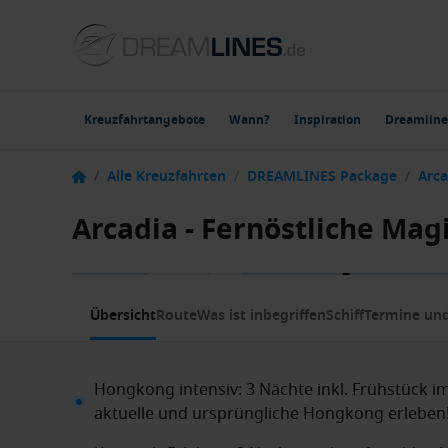
Kreuzfahrtangebote
Wann?
Inspiration
Dreamline
/
Alle Kreuzfahrten
/
DREAMLINES Package
/
Arca
Arcadia - Fernöstliche Mag
1 / 7
Übersicht
Route
Was ist inbegriffen
Schiff
Termine und
Hongkong intensiv: 3 Nächte inkl. Frühstück im
aktuelle und ursprüngliche Hongkong erleben