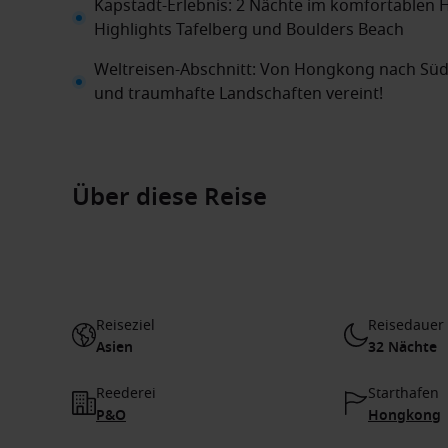
Kapstadt-Erlebnis: 2 Nächte im komfortablen H
Highlights Tafelberg und Boulders Beach
Weltreisen-Abschnitt: Von Hongkong nach Südafr
und traumhafte Landschaften vereint!
Über diese Reise
Reiseziel
Reisedauer
Asien
32 Nächte
Reederei
Starthafen
P&O
Hongkong