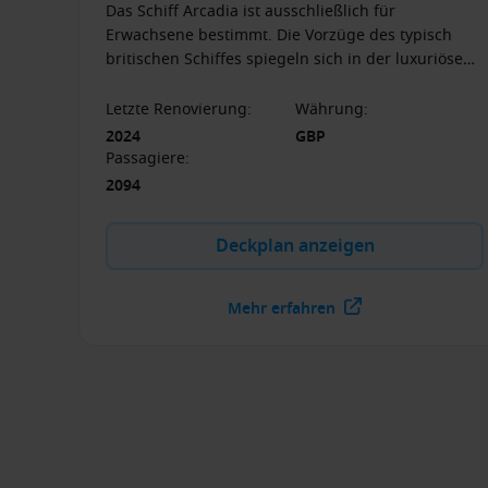
Das Schiff Arcadia ist ausschließlich für
Erwachsene bestimmt. Die Vorzüge des typisch
britischen Schiffes spiegeln sich in der luxuriösen
und modernen Ausstattung und der einzigartigen
Atmosphäre wider.
Letzte Renovierung
:
Währung
:
2024
GBP
Passagiere
:
2094
Deckplan anzeigen
Mehr erfahren