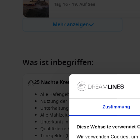
Tag 16 - 19. Auf See
Mehr anzeigen
Was ist inbegriffen:
25 Nächte Kreuzfahrt
Alle Hafengebühren
Nutzung der Bordeinrichtung, wie Swimming P
Zustimmung
Unterhaltungsprogramme und Shows
Alle Mahlzeiten in den Haupt- und Buffetresta
Unterkunft in der von Ihnen gewählten Kabine
Diese Webseite verwendet 
Qualifizierte Kinderbetreuung
Trinkgelder (bei Abfahrten ab Mitte Mai 2019)
Wir verwenden Cookies, um I