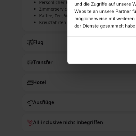
Persönlicher Kabinenservice
und die Zugriffe auf unsere 
Zimmerservice
Website an unsere Partner fü
Kaffee, Tee, Wasser und Säfte in den Buffetres
möglicherweise mit weiteren
Kreuzfahrten mit der Arcadia sind erst mit ei
der Dienste gesammelt habe
Flug
Transfer
Hotel
Ausflüge
All-inclusive nicht inbegriffen