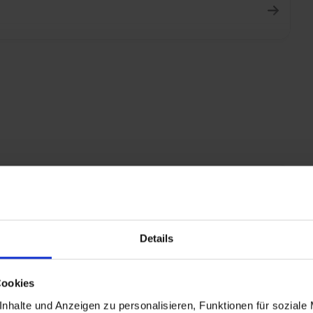
ool, Whirlpool, Sauna und Dampfbad
Details
urants
nkategorie
Cookies
nhalte und Anzeigen zu personalisieren, Funktionen für soziale