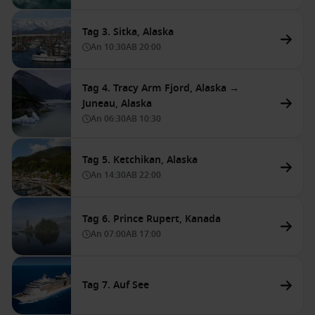
Tag 3. Sitka, Alaska
An
10:30
AB
20:00
Tag 4. Tracy Arm Fjord, Alaska →
Juneau, Alaska
An
06:30
AB
10:30
Tag 5. Ketchikan, Alaska
An
14:30
AB
22:00
Tag 6. Prince Rupert, Kanada
An
07:00
AB
17:00
Tag 7. Auf See