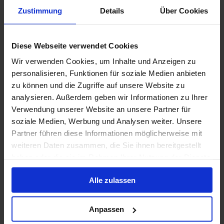
Zustimmung
Details
Über Cookies
4.1
/5
29 Bewertungen
Großzügige Glasflächen, Ausblicke auf das Meer in
Diese Webseite verwendet Cookies
alle Richtungen und ruhige Bereiche wie das Adults-
only-Solarium prägen die Serenade of the Seas, bei
Wir verwenden Cookies, um Inhalte und Anzeigen zu
der die Reise ebenso von der Umgebung wie vom
personalisieren, Funktionen für soziale Medien anbieten
Bordleben bestimmt wird.
Letzte Renovierung
:
Währung
:
zu können und die Zugriffe auf unsere Website zu
2017
USD
analysieren. Außerdem geben wir Informationen zu Ihrer
Passagiere
:
Verwendung unserer Website an unsere Partner für
2476
soziale Medien, Werbung und Analysen weiter. Unsere
Partner führen diese Informationen möglicherweise mit
Deckplan anzeigen
weiteren Daten zusammen, die Sie ihnen bereitgestellt
haben oder die sie im Rahmen Ihrer Nutzung der Dienste
gesammelt haben.
Mehr erfahren
Alle zulassen
Anpassen