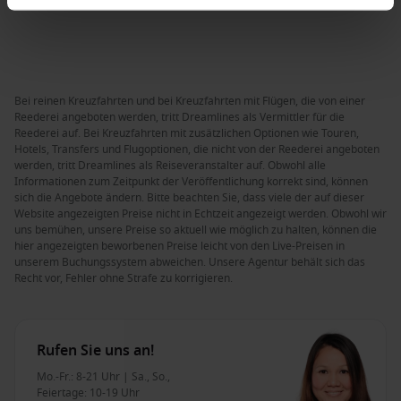
Bei reinen Kreuzfahrten und bei Kreuzfahrten mit Flügen, die von einer
Reederei angeboten werden, tritt Dreamlines als Vermittler für die
Reederei auf. Bei Kreuzfahrten mit zusätzlichen Optionen wie Touren,
Hotels, Transfers und Flugoptionen, die nicht von der Reederei angeboten
werden, tritt Dreamlines als Reiseveranstalter auf. Obwohl alle
Informationen zum Zeitpunkt der Veröffentlichung korrekt sind, können
sich die Angebote ändern. Bitte beachten Sie, dass viele der auf dieser
Website angezeigten Preise nicht in Echtzeit angezeigt werden. Obwohl wir
uns bemühen, unsere Preise so aktuell wie möglich zu halten, können die
hier angezeigten beworbenen Preise leicht von den Live-Preisen in
unserem Buchungssystem abweichen. Unsere Agentur behält sich das
Recht vor, Fehler ohne Strafe zu korrigieren.
Rufen Sie uns an!
Mo.-Fr.: 8-21 Uhr | Sa., So.,
Feiertage: 10-19 Uhr