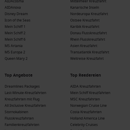
AIDAcosma
Mittelmeer Kreuzfahrt
AIDAnova
Kanarische Inseln
Disney Dream
Nordeuropa Kreuzfahrt
Icon of the Seas
Ostsee Kreuzfahrt
Mein Schiff 1
Karibik Kreuzfahrt
Mein Schiff 2
Donau Flusskreuzfahrt
Mein Schiff 6
Rhein Flusskreuzfahrt
MS Artania
Asien Kreuzfahrt
MS Europa 2
Transatlantik Kreuzfahrt
Queen Mary 2
Weltreise Kreuzfahrt
Top Angebote
Top Reedereien
Dreamlines Packages
AIDA Kreuzfahrten
Last-Minute-Kreuzfahrten
Mein Schiff Kreuzfahrten
Kreuzfahrten mit Flug
MSC Kreuzfahrten
All Inclusive Kreuzfahrten
Norwegian Cruise Line
Stornokabinen
Costa Kreuzfahrten
Flusskreuzfahrten
Holland America Line
Familienkreuzfahrten
Celebrity Cruises