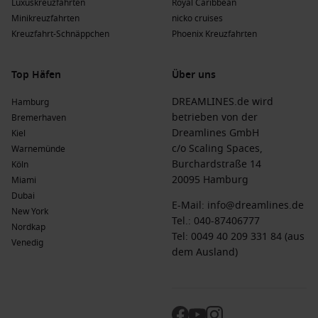
Luxuskreuzfahrten
Royal Caribbean
Minikreuzfahrten
nicko cruises
Kreuzfahrt-Schnäppchen
Phoenix Kreuzfahrten
Top Häfen
Über uns
DREAMLINES.de wird
Hamburg
betrieben von der
Bremerhaven
Dreamlines GmbH
Kiel
c/o Scaling Spaces,
Warnemünde
Burchardstraße 14
Köln
20095 Hamburg
Miami
Dubai
E-Mail:
info@dreamlines.de
New York
Tel.:
040-87406777
Nordkap
Tel: 0049 40 209 331 84 (aus
Venedig
dem Ausland)