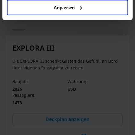
Anpassen
1 / 21
EXPLORA III
Die EXPLORA III schenkt Gästen das Gefühl, an Bord
ihrer eigenen Privatyacht zu reisen
Baujahr
:
Währung
:
2026
USD
Passagiere
:
1473
Deckplan anzeigen