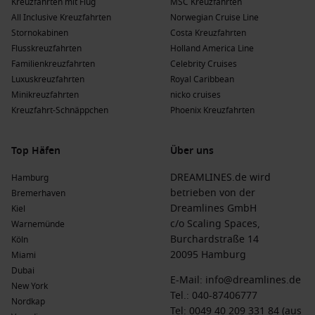
Kreuzfahrten mit Flug
MSC Kreuzfahrten
All Inclusive Kreuzfahrten
Norwegian Cruise Line
Stornokabinen
Costa Kreuzfahrten
Flusskreuzfahrten
Holland America Line
Familienkreuzfahrten
Celebrity Cruises
Luxuskreuzfahrten
Royal Caribbean
Minikreuzfahrten
nicko cruises
Kreuzfahrt-Schnäppchen
Phoenix Kreuzfahrten
Top Häfen
Über uns
DREAMLINES.de wird
Hamburg
betrieben von der
Bremerhaven
Dreamlines GmbH
Kiel
c/o Scaling Spaces,
Warnemünde
Burchardstraße 14
Köln
20095 Hamburg
Miami
Dubai
E-Mail:
info@dreamlines.de
New York
Tel.:
040-87406777
Nordkap
Tel: 0049 40 209 331 84 (aus