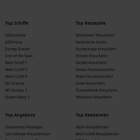
Top Schiffe
Top Reiseziele
AIDAcosma
Mittelmeer Kreuzfahrt
AIDAnova
Kanarische Inseln
Disney Dream
Nordeuropa Kreuzfahrt
Icon of the Seas
Ostsee Kreuzfahrt
Mein Schiff 1
Karibik Kreuzfahrt
Mein Schiff 2
Donau Flusskreuzfahrt
Mein Schiff 6
Rhein Flusskreuzfahrt
MS Artania
Asien Kreuzfahrt
MS Europa 2
Transatlantik Kreuzfahrt
Queen Mary 2
Weltreise Kreuzfahrt
Top Angebote
Top Reedereien
Dreamlines Packages
AIDA Kreuzfahrten
Last-Minute-Kreuzfahrten
Mein Schiff Kreuzfahrten