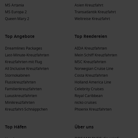
MS Artania
Asien Kreuzfahrt
MS Europa 2
Transatlantik Kreuzfahrt
Queen Mary 2
Weltreise Kreuzfahrt
Top Angebote
Top Reedereien
Dreamlines Packages
AIDA Kreuzfahrten
Last-Minute-Kreuzfahrten
Mein Schiff Kreuzfahrten
Kreuzfahrten mit Flug
MSC Kreuzfahrten
All Inclusive Kreuzfahrten
Norwegian Cruise Line
Stornokabinen
Costa Kreuzfahrten
Flusskreuzfahrten
Holland America Line
Familienkreuzfahrten
Celebrity Cruises
Luxuskreuzfahrten
Royal Caribbean
Minikreuzfahrten
nicko cruises
Kreuzfahrt-Schnäppchen
Phoenix Kreuzfahrten
Top Häfen
Über uns