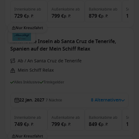
Innenkabine
ab
Außenkabine
ab
Balkonkabine
ab
Suite
a
729 €
799 €
879 €
1.779
p. P.
p. P.
p. P.
Nur Kreuzfahrt
Kanarische Inseln ab Santa Cruz de Tenerife,
Spanien auf der Mein Schiff Relax
Ab / An Santa Cruz de Tenerife
Mein Schiff Relax
Alles Inklusive
Trinkgelder
22 Jan. 2027
8 Alternativen
7
Nächte
Innenkabine
ab
Außenkabine
ab
Balkonkabine
ab
Suite
a
749 €
799 €
849 €
1.999
p. P.
p. P.
p. P.
Nur Kreuzfahrt