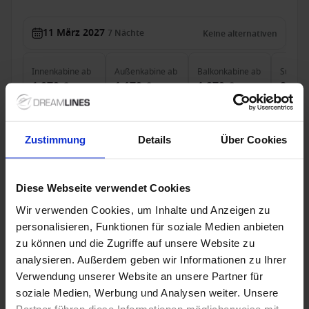
11 März 2027
7
Nächte
Keine alternativen
Innenkabine
ab
Außenkabine
ab
Balkonkabine
ab
Suite
a
1.079 €
1.179 €
1.279 €
2.629
p. P.
p. P.
p. P.
Nur Kreuzfahrt
Zustimmung
Details
Über Cookies
Kanarische Inseln ab Santa Cruz de Tenerife,
Spanien auf der Mein Schiff Relax
Ab / An Santa Cruz de Tenerife
Diese Webseite verwendet Cookies
Mein Schiff Relax
Wir verwenden Cookies, um Inhalte und Anzeigen zu
personalisieren, Funktionen für soziale Medien anbieten
Alles Inklusive
Trinkgelder
zu können und die Zugriffe auf unsere Website zu
analysieren. Außerdem geben wir Informationen zu Ihrer
25 Dez. 2026
7
Nächte
Keine alternativen
Verwendung unserer Website an unsere Partner für
soziale Medien, Werbung und Analysen weiter. Unsere
Partner führen diese Informationen möglicherweise mit