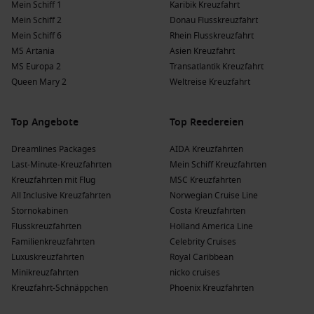
Mein Schiff 1
Karibik Kreuzfahrt
Mein Schiff 2
Donau Flusskreuzfahrt
Mein Schiff 6
Rhein Flusskreuzfahrt
MS Artania
Asien Kreuzfahrt
MS Europa 2
Transatlantik Kreuzfahrt
Queen Mary 2
Weltreise Kreuzfahrt
Top Angebote
Top Reedereien
Dreamlines Packages
AIDA Kreuzfahrten
Last-Minute-Kreuzfahrten
Mein Schiff Kreuzfahrten
Kreuzfahrten mit Flug
MSC Kreuzfahrten
All Inclusive Kreuzfahrten
Norwegian Cruise Line
Stornokabinen
Costa Kreuzfahrten
Flusskreuzfahrten
Holland America Line
Familienkreuzfahrten
Celebrity Cruises
Luxuskreuzfahrten
Royal Caribbean
Minikreuzfahrten
nicko cruises
Kreuzfahrt-Schnäppchen
Phoenix Kreuzfahrten