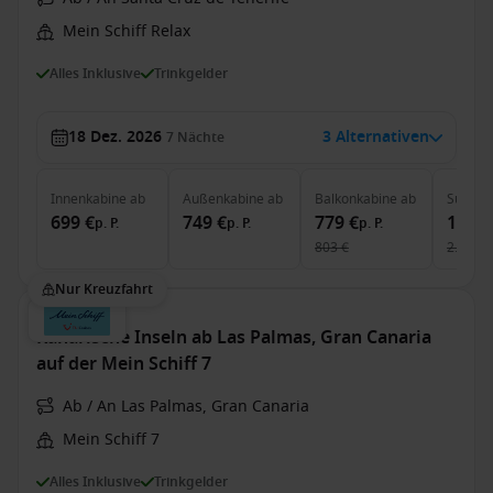
Mein Schiff Relax
Alles Inklusive
Trinkgelder
18 Dez. 2026
3 Alternativen
7
Nächte
Innenkabine
ab
Außenkabine
ab
Balkonkabine
ab
Suite
a
699 €
749 €
779 €
1.999
p. P.
p. P.
p. P.
803 €
2.438 €
Nur Kreuzfahrt
Kanarische Inseln ab Las Palmas, Gran Canaria
auf der Mein Schiff 7
Ab / An Las Palmas, Gran Canaria
Mein Schiff 7
Alles Inklusive
Trinkgelder