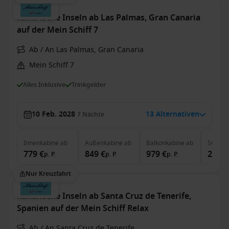
Kanarische Inseln ab Las Palmas, Gran Canaria
auf der Mein Schiff 7
Ab / An Las Palmas, Gran Canaria
Mein Schiff 7
Alles Inklusive
Trinkgelder
10 Feb. 2028
13 Alternativen
7
Nächte
Innenkabine
ab
Außenkabine
ab
Balkonkabine
ab
Suite
a
779 €
849 €
979 €
2.129
p. P.
p. P.
p. P.
Nur Kreuzfahrt
Kanarische Inseln ab Santa Cruz de Tenerife,
Spanien auf der Mein Schiff Relax
Ab / An Santa Cruz de Tenerife