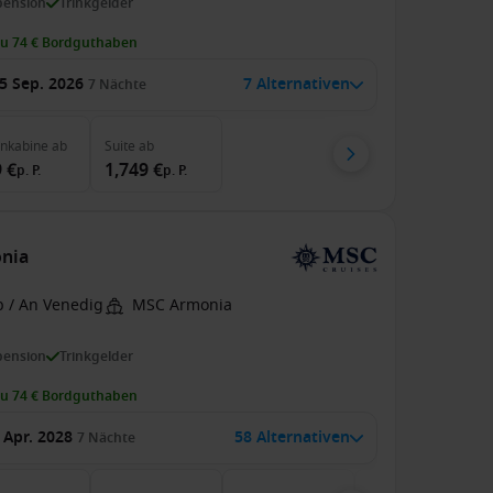
pension
Trinkgelder
zu 74 € Bordguthaben
5 Sep. 2026
7 Alternativen
7
Nächte
enkabine
ab
Suite
ab
 €
1,749 €
p. P.
p. P.
onia
b / An Venedig
MSC Armonia
pension
Trinkgelder
zu 74 € Bordguthaben
 Apr. 2028
58 Alternativen
7
Nächte