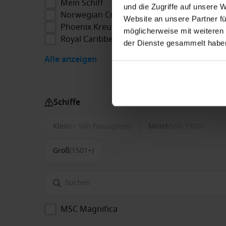
Mein Schiff
und die Zugriffe auf unsere 
Norwegian Cruise Line
Website an unsere Partner fü
Phoenix Kreuzfahrten
möglicherweise mit weiteren
Royal Caribbean
der Dienste gesammelt habe
Alle anzeigen
Schiffe
Klein
(< 500 Passagiere)
Mittel
(500-1500)
Groß
(1501+)
MSC Magnifica