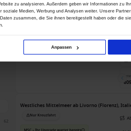
212
Website zu analysieren. Außerdem geben wir Informationen zu I
104
Westliches Mittelmeer ab Barcelona, Spanien au
r soziale Medien, Werbung und Analysen weiter. Unsere Partner
15
 Daten zusammen, die Sie ihnen bereitgestellt haben oder die s
Nur Kreuzfahrt
95
A
n.
MSC – Ihr Upgrade wartet bereits
Voll
Anpassen
Bis 
2
Inn
809
Westliches Mittelmeer ab Livorno (Florenz), Ital
Nur Kreuzfahrt
Ab
62
MSC – Ihr Upgrade wartet bereits