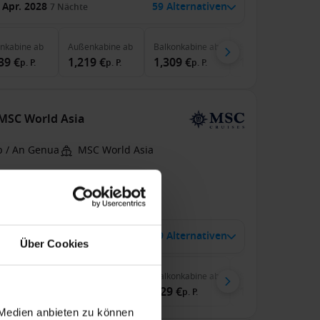
 Apr. 2028
59 Alternativen
7
Nächte
enkabine
ab
Außenkabine
ab
Balkonkabine
ab
Suite
ab
39 €
1,219 €
1,309 €
1,999 €
p. P.
p. P.
p. P.
p. P.
 MSC World Asia
b / An Genua
MSC World Asia
pension
Trinkgelder
zu 99 € Bordguthaben
1 Jan. 2027
39 Alternativen
7
Nächte
Über Cookies
enkabine
ab
Außenkabine
ab
Balkonkabine
ab
Suite
ab
 €
729 €
729 €
1,609 €
p. P.
p. P.
p. P.
p. P.
 Medien anbieten zu können