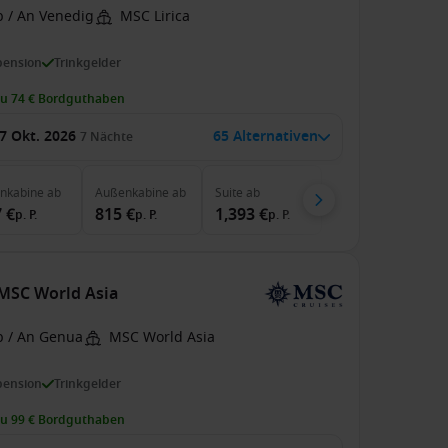
b / An Venedig
MSC Lirica
pension
Trinkgelder
zu 74 € Bordguthaben
7 Okt. 2026
65 Alternativen
7
Nächte
enkabine
ab
Außenkabine
ab
Suite
ab
 €
815 €
1,393 €
p. P.
p. P.
p. P.
 MSC World Asia
b / An Genua
MSC World Asia
pension
Trinkgelder
zu 99 € Bordguthaben