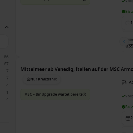
Voll
Bis 
1
Inn
839
66
67
Mittelmeer ab Venedig, Italien auf der MSC Arm
7
7
Nur Kreuzfahrt
A
4
1
MSC – Ihr Upgrade wartet bereits
Voll
4
Bis 
2