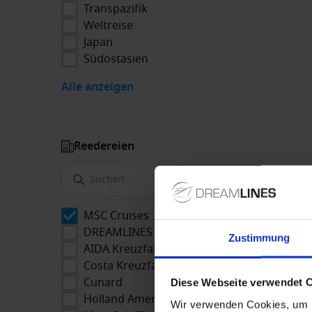
Transpazifik
Weltreise
Japan
Südostasien
Alle anzeigen
Reedereien
MSC Cruises
DREAMLINES Package
Zustimmung
AIDA Kreuzfahrten
Costa Kreuzfahrten
Cunard
Diese Webseite verwendet 
Holland America Line
Wir verwenden Cookies, um I