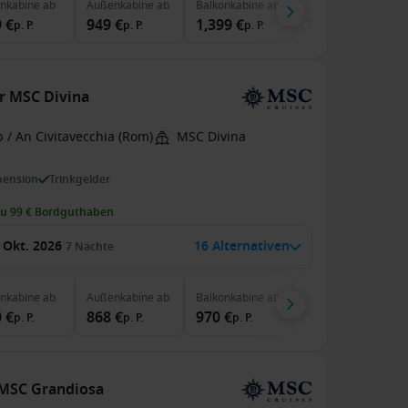
enkabine
ab
Außenkabine
ab
Balkonkabine
ab
Suite
ab
 €
949 €
1,399 €
1,529 €
p. P.
p. P.
p. P.
p. P.
er MSC Divina
 / An Civitavecchia (Rom)
MSC Divina
pension
Trinkgelder
zu 99 € Bordguthaben
 Okt. 2026
16 Alternativen
7
Nächte
enkabine
ab
Außenkabine
ab
Balkonkabine
ab
Suite
ab
 €
868 €
970 €
1,310 €
p. P.
p. P.
p. P.
p. P.
r MSC Grandiosa