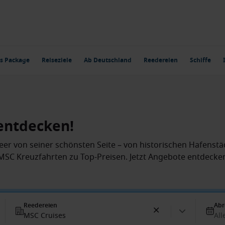
s Package
Reiseziele
Ab Deutschland
Reedereien
Schiffe
entdecken!
er von seiner schönsten Seite – von historischen Hafenstä
 MSC Kreuzfahrten zu Top-Preisen. Jetzt Angebote entdeck
Reedereien
Abr
MSC Cruises
All