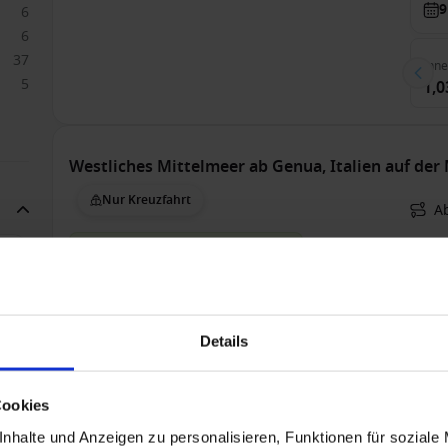
9
6
6
37
Inn
5
1,0
Westliches Mittelmeer ab Genua, Italien auf der
Nur Kreuzfahrt
A
MSC – Ihr Upgrade wartet bereits
Voll
Bis 
631
3
39
Details
214
599
Inn
149
Cookies
599
151
nhalte und Anzeigen zu personalisieren, Funktionen für soziale