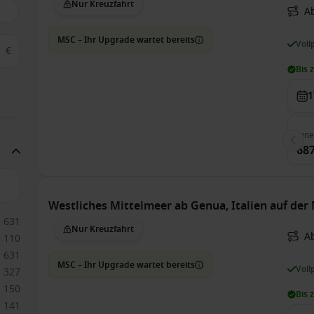
Nur Kreuzfahrt
A
MSC – Ihr Upgrade wartet bereits
Voll
€
Bis 
1
Inn
687
Westliches Mittelmeer ab Genua, Italien auf der
631
Nur Kreuzfahrt
A
110
631
MSC – Ihr Upgrade wartet bereits
Voll
327
150
Bis 
141