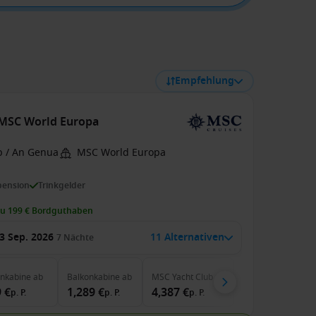
Empfehlung
r MSC World Europa
b / An Genua
MSC World Europa
pension
Trinkgelder
zu 199 € Bordguthaben
3 Sep. 2026
11 Alternativen
7
Nächte
enkabine
ab
Balkonkabine
ab
MSC Yacht Club
ab
 €
1,289 €
4,387 €
p. P.
p. P.
p. P.