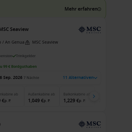
Mehr erfahren
r MSC Seaview
b / An Genua
MSC Seaview
pension
Trinkgelder
zu 99 € Bordguthaben
6 Sep. 2026
11 Alternativen
7
Nächte
enkabine
ab
Außenkabine
ab
Balkonkabine
ab
MSC Yacht Club
ab
 €
1,049 €
1,229 €
2,417 €
p. P.
p. P.
p. P.
p. P.
a