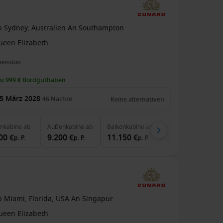
b Sydney, Australien An Southampton
ueen Elizabeth
pension
zu 999 € Bordguthaben
5 März 2028
46
Nächte
Keine alternativen
enkabine
ab
Außenkabine
ab
Balkonkabine
ab
Suite
ab
00 €
9.200 €
11.150 €
24.490 €
p. P.
p. P.
p. P.
p. P.
b Miami, Florida, USA An Singapur
ueen Elizabeth