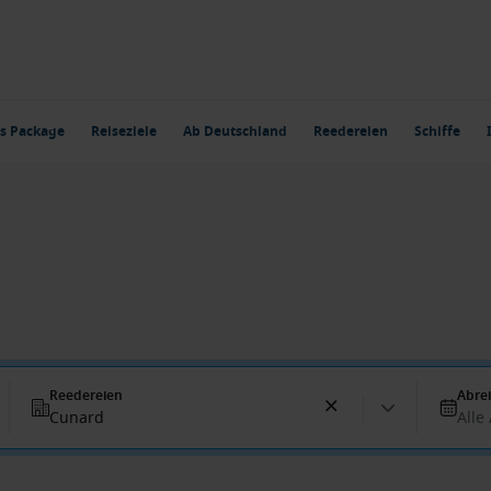
s Package
Reiseziele
Ab Deutschland
Reedereien
Schiffe
Reedereien
Abre
Cunard
Alle