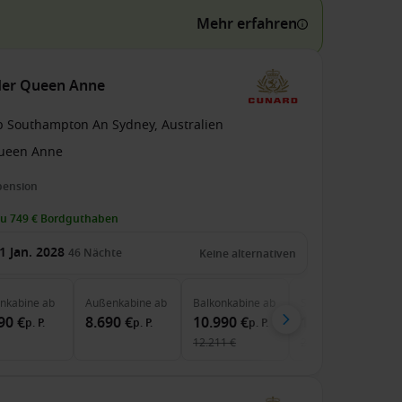
Mehr erfahren
der Queen Anne
b Southampton An Sydney, Australien
ueen Anne
pension
zu 749 € Bordguthaben
1 Jan. 2028
46
Nächte
Keine alternativen
enkabine
ab
Außenkabine
ab
Balkonkabine
ab
Suite
ab
90 €
8.690 €
10.990 €
19.340 €
p. P.
p. P.
p. P.
p. P.
12.211 €
21.489 €