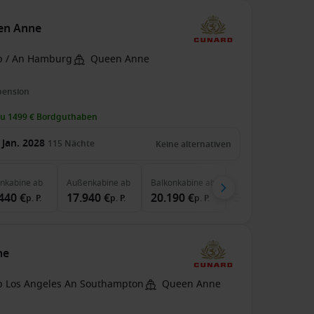
een Anne
b / An Hamburg
Queen Anne
pension
zu 1499 € Bordguthaben
 Jan. 2028
115
Nächte
Keine alternativen
enkabine
ab
Außenkabine
ab
Balkonkabine
ab
Suite
ab
440 €
17.940 €
20.190 €
38.640 €
p. P.
p. P.
p. P.
p. P.
ne
b Los Angeles An Southampton
Queen Anne