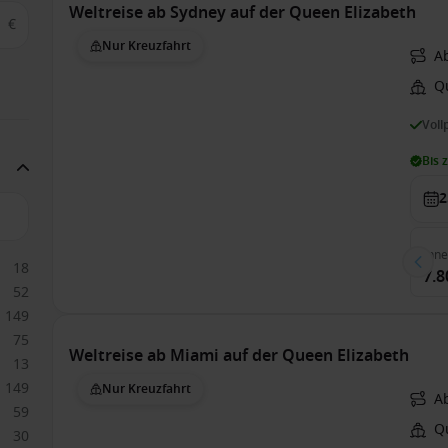
Weltreise ab Sydney auf der Queen Elizabeth
€
Nur Kreuzfahrt
A
Q
Voll
Bis 
2
Inn
18
7.8
52
149
75
Weltreise ab Miami auf der Queen Elizabeth
13
149
Nur Kreuzfahrt
A
59
Q
30