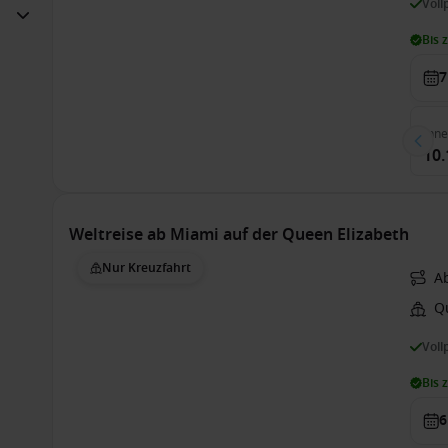
Voll
Bis 
7
Inn
10.
Weltreise ab Miami auf der Queen Elizabeth
Nur Kreuzfahrt
A
Q
Voll
Bis 
6