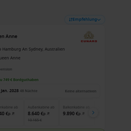
Empfehlung
een Anne
b Hamburg An Sydney, Australien
ueen Anne
pension
zu 749 € Bordguthaben
 Jan. 2028
48
Nächte
Keine alternativen
enkabine
ab
Außenkabine
ab
Balkonkabine
ab
Suite
ab
40 €
8.640 €
9.890 €
18.690 €
p. P.
p. P.
p. P.
p. P.
10.165 €