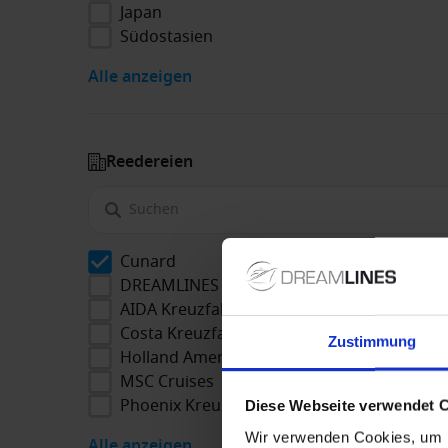
Japan
Südostasien
Alle anzeigen
Reedereien
Cunard
DREAMLINES Package
AIDA Kreuzfahrten
Costa Kreuzfahrten
Zustimmung
Holland America Line
MSC Cruises
Phoenix Kreuzfahrten
Diese Webseite verwendet 
Wir verwenden Cookies, um I
Alle anzeigen