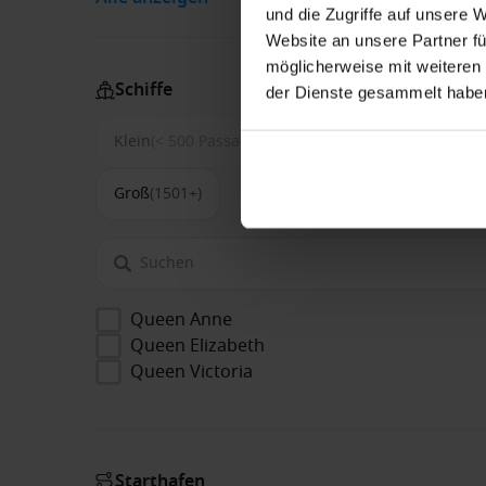
und die Zugriffe auf unsere 
Website an unsere Partner fü
möglicherweise mit weiteren
Schiffe
der Dienste gesammelt habe
Klein
(< 500 Passagiere)
Mittel
(500-1500)
Groß
(1501+)
Queen Anne
Queen Elizabeth
Queen Victoria
Starthafen