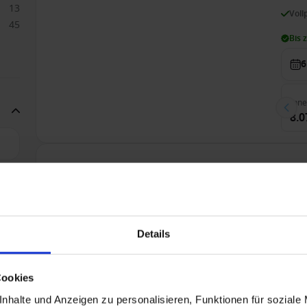
13
Voll
45
Bis 
6
Inn
8.0
Weltreise ab Yokohama (Tokio), Japan auf der Qu
18
3
Nur Kreuzfahrt
A
3
Q
24
Details
4
Voll
6
Bis 
3
Cookies
9
nhalte und Anzeigen zu personalisieren, Funktionen für soziale