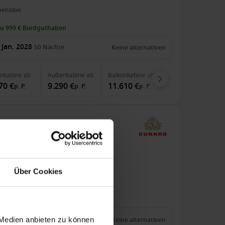
pension
zu 999 € Bordguthaben
 Jan. 2028
50
Nächte
Keine alternativen
enkabine
ab
Außenkabine
ab
Balkonkabine
ab
Suite
ab
70 €
9.290 €
11.610 €
25.790 €
p. P.
p. P.
p. P.
p. P.
een Elizabeth
b Yokohama An Southampton
ueen Elizabeth
Über Cookies
pension
zu 1499 € Bordguthaben
 März 2028
62
Nächte
 Medien anbieten zu können
Keine alternativen