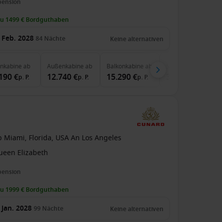
pension
zu 1499 € Bordguthaben
 Feb. 2028
84
Nächte
Keine alternativen
enkabine
ab
Außenkabine
ab
Balkonkabine
ab
Suite
ab
190 €
12.740 €
15.290 €
30.140 €
p. P.
p. P.
p. P.
p. P.
b Miami, Florida, USA An Los Angeles
ueen Elizabeth
pension
zu 1999 € Bordguthaben
 Jan. 2028
99
Nächte
Keine alternativen