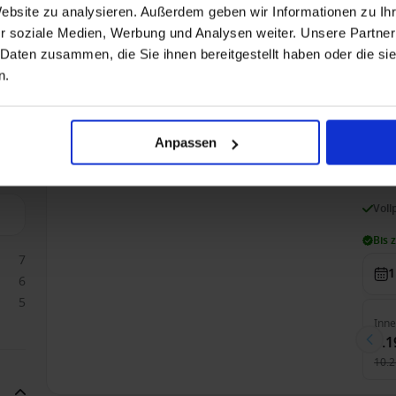
Website zu analysieren. Außerdem geben wir Informationen zu I
r soziale Medien, Werbung und Analysen weiter. Unsere Partner
Inn
 Daten zusammen, die Sie ihnen bereitgestellt haben oder die s
10.
n.
Weltreise ab Southampton, Großbritannien auf 
Anpassen
Nur Kreuzfahrt
A
Voll
Bis 
7
1
6
5
Inn
9.1
10.2