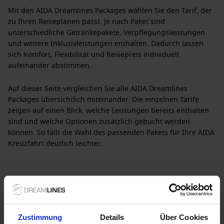
Mit den
AIDA Dreamlines Packages
wählen Sie den Tarif, der
zu Ihren Reiseplänen passt. Je nach Paket sind
unterschiedliche Getränkepakete, Verpflegungsleistungen
und weitere Inklusivleistungen enthalten. Dadurch lassen
sich Komfort, Flexibilität und Reisepreis individuell
aufeinander abstimmen.
Auf dieser Seite vergleichen Sie alle
AIDA Dreamlines
Packages
übersichtlich miteinander. Die einzelnen Tarife
zeigen auf einen Blick, welche Leistungen bereits enthalten
sind und welche Optionen zusätzlich gebucht werden
können. So fällt die Wahl des passenden Pakets für Ihre AIDA
Kreuzfahrt deutlich leichter.
Zustimmung
Details
Über Cookies