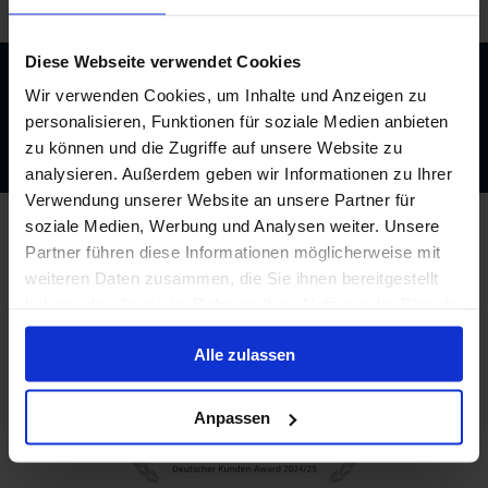
Diese Webseite verwendet Cookies
Beratung durch echte Kreuzfahrtexperten
Wir verwenden Cookies, um Inhalte und Anzeigen zu
Bis zu 200 € Bordguthaben
personalisieren, Funktionen für soziale Medien anbieten
Best-Preis-Garantie
zu können und die Zugriffe auf unsere Website zu
analysieren. Außerdem geben wir Informationen zu Ihrer
Verwendung unserer Website an unsere Partner für
soziale Medien, Werbung und Analysen weiter. Unsere
Partner führen diese Informationen möglicherweise mit
weiteren Daten zusammen, die Sie ihnen bereitgestellt
haben oder die sie im Rahmen Ihrer Nutzung der Dienste
gesammelt haben.
Alle zulassen
Anpassen