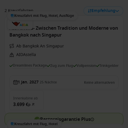
2 Kreuzfahrten
Empfehlung
Kreuzfahrt mit Flug, Hotel, Ausflüge
AIDAstella- Zwischen Tradition und Moderne von
Bangkok nach Singapur
Ab Bangkok An Singapur
AIDAstella
Dreamlines Package
Zug zum Flug
Vollpension
Trinkgelder
1 Jan. 2027
25
Nächte
Keine alternativen
Innenkabine
ab
3.699 €
p. P.
Bestpreisgarantie Plus
Kreuzfahrt mit Flug, Hotel