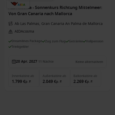
AIDAcosma - Sonnenkurs Richtung Mittelmeer:
Von Gran Canaria nach Mallorca
Ab Las Palmas, Gran Canaria An Palma de Mallorca
AIDAcosma
Dreamlines Package
Zug zum Flug
Getränke
Vollpension
Trinkgelder
20 Apr. 2027
11
Nächte
Keine alternativen
Innenkabine
ab
Außenkabine
ab
Balkonkabine
ab
1.799 €
2.049 €
2.269 €
p. P.
p. P.
p. P.