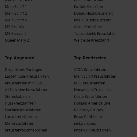
Icon of the Seas
Ostsee Kreuzfahrt
Mein Schiff 1
Karibik Kreuzfahrt
Mein Schiff 2
Donau Flusskreuzfahrt
Mein Schiff 6
Rhein Flusskreuzfahrt
MS Artania
Asien Kreuzfahrt
MS Europa 2
Transatlantik Kreuzfahrt
Queen Mary 2
Weltreise Kreuzfahrt
Top Angebote
Top Reedereien
Dreamlines Packages
AIDA Kreuzfahrten
Last-Minute-Kreuzfahrten
Mein Schiff Kreuzfahrten
Kreuzfahrten mit Flug
MSC Kreuzfahrten
All Inclusive Kreuzfahrten
Norwegian Cruise Line
Stornokabinen
Costa Kreuzfahrten
Flusskreuzfahrten
Holland America Line
Familienkreuzfahrten
Celebrity Cruises
Luxuskreuzfahrten
Royal Caribbean
Minikreuzfahrten
nicko cruises
Kreuzfahrt-Schnäppchen
Phoenix Kreuzfahrten