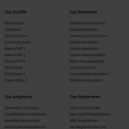
Top Schiffe
Top Reiseziele
AIDAcosma
Mittelmeer Kreuzfahrt
AIDAnova
Kanarische Inseln
Disney Dream
Nordeuropa Kreuzfahrt
Icon of the Seas
Ostsee Kreuzfahrt
Mein Schiff 1
Karibik Kreuzfahrt
Mein Schiff 2
Donau Flusskreuzfahrt
Mein Schiff 6
Rhein Flusskreuzfahrt
MS Artania
Asien Kreuzfahrt
MS Europa 2
Transatlantik Kreuzfahrt
Queen Mary 2
Weltreise Kreuzfahrt
Top Angebote
Top Reedereien
Dreamlines Packages
AIDA Kreuzfahrten
Last-Minute-Kreuzfahrten
Mein Schiff Kreuzfahrten
Kreuzfahrten mit Flug
MSC Kreuzfahrten
All Inclusive Kreuzfahrten
Norwegian Cruise Line