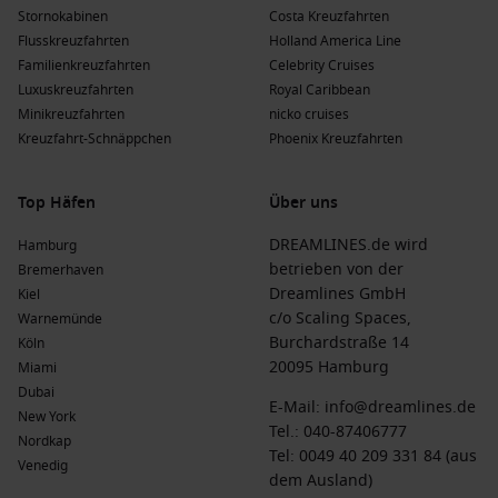
Stornokabinen
Costa Kreuzfahrten
Flusskreuzfahrten
Holland America Line
Familienkreuzfahrten
Celebrity Cruises
Luxuskreuzfahrten
Royal Caribbean
Minikreuzfahrten
nicko cruises
Kreuzfahrt-Schnäppchen
Phoenix Kreuzfahrten
Top Häfen
Über uns
DREAMLINES.de wird
Hamburg
betrieben von der
Bremerhaven
Dreamlines GmbH
Kiel
c/o Scaling Spaces,
Warnemünde
Burchardstraße 14
Köln
20095 Hamburg
Miami
Dubai
E-Mail:
info@dreamlines.de
New York
Tel.:
040-87406777
Nordkap
Tel: 0049 40 209 331 84 (aus
Venedig
dem Ausland)