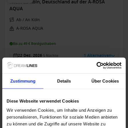
Rhein ab Köln, Deutschland auf der A-ROSA
AQUA
Ab / An Köln
A-ROSA AQUA
Bis zu 49 € Bordguthaben
22 Dez. 2026
1 Alternativen
5
Nächte
Balkonkabine
ab
1.243 €
p. P.
Zustimmung
Details
Über Cookies
1.397 €
Nur Kreuzfahrt
Diese Webseite verwendet Cookies
Donau ab Passau auf der A-ROSA DONNA
Wir verwenden Cookies, um Inhalte und Anzeigen zu
personalisieren, Funktionen für soziale Medien anbieten
Ab / An Passau
zu können und die Zugriffe auf unsere Website zu
A-ROSA DONNA