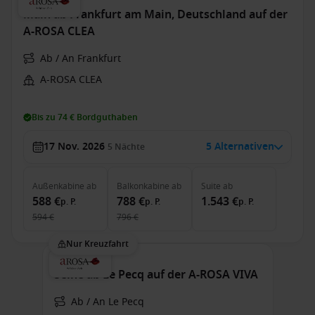
Main ab Frankfurt am Main, Deutschland auf der
A-ROSA CLEA
Ab / An Frankfurt
A-ROSA CLEA
Bis zu 74 € Bordguthaben
17 Nov. 2026
5 Alternativen
5
Nächte
Außenkabine
ab
Balkonkabine
ab
Suite
ab
588 €
788 €
1.543 €
p. P.
p. P.
p. P.
594 €
796 €
Nur Kreuzfahrt
Seine ab Le Pecq auf der A-ROSA VIVA
Ab / An Le Pecq