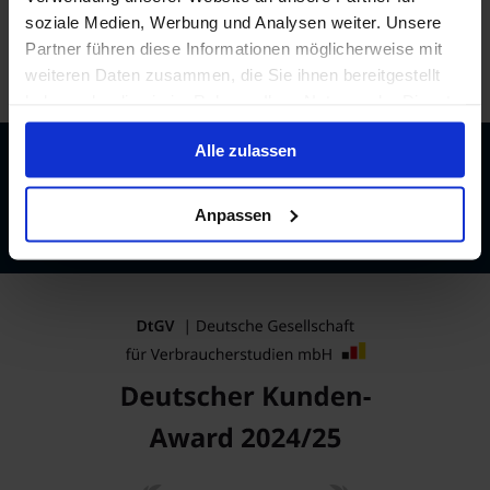
soziale Medien, Werbung und Analysen weiter. Unsere
Partner führen diese Informationen möglicherweise mit
/
Phoenix Kreuzfahrten
/
Swiss Crystal
/
weiteren Daten zusammen, die Sie ihnen bereitgestellt
Kabinen und Deckplan
haben oder die sie im Rahmen Ihrer Nutzung der Dienste
gesammelt haben.
Alle zulassen
Beratung durch echte Kreuzfahrtexperten
Bis zu 200 € Bordguthaben
Anpassen
Best-Preis-Garantie