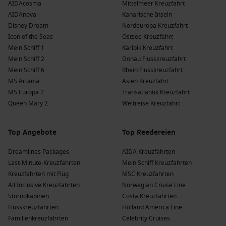
AIDAcosma
Mittelmeer Kreuzfahrt
AIDAnova
Kanarische Inseln
Disney Dream
Nordeuropa Kreuzfahrt
Icon of the Seas
Ostsee Kreuzfahrt
Mein Schiff 1
Karibik Kreuzfahrt
Mein Schiff 2
Donau Flusskreuzfahrt
Mein Schiff 6
Rhein Flusskreuzfahrt
MS Artania
Asien Kreuzfahrt
MS Europa 2
Transatlantik Kreuzfahrt
Queen Mary 2
Weltreise Kreuzfahrt
Top Angebote
Top Reedereien
Dreamlines Packages
AIDA Kreuzfahrten
Last-Minute-Kreuzfahrten
Mein Schiff Kreuzfahrten
Kreuzfahrten mit Flug
MSC Kreuzfahrten
All Inclusive Kreuzfahrten
Norwegian Cruise Line
Stornokabinen
Costa Kreuzfahrten
Flusskreuzfahrten
Holland America Line
Familienkreuzfahrten
Celebrity Cruises