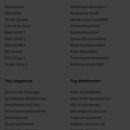
AIDAcosma
Mittelmeer Kreuzfahrt
AIDAnova
Kanarische Inseln
Disney Dream
Nordeuropa Kreuzfahrt
Icon of the Seas
Ostsee Kreuzfahrt
Mein Schiff 1
Karibik Kreuzfahrt
Mein Schiff 2
Donau Flusskreuzfahrt
Mein Schiff 6
Rhein Flusskreuzfahrt
MS Artania
Asien Kreuzfahrt
MS Europa 2
Transatlantik Kreuzfahrt
Queen Mary 2
Weltreise Kreuzfahrt
Top Angebote
Top Reedereien
Dreamlines Packages
AIDA Kreuzfahrten
Last-Minute-Kreuzfahrten
Mein Schiff Kreuzfahrten
Kreuzfahrten mit Flug
MSC Kreuzfahrten
All Inclusive Kreuzfahrten
Norwegian Cruise Line
Stornokabinen
Costa Kreuzfahrten
Flusskreuzfahrten
Holland America Line