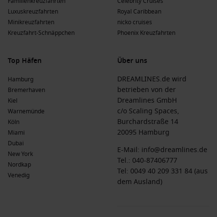
Familienkreuzfahrten
Celebrity Cruises
Luxuskreuzfahrten
Royal Caribbean
Minikreuzfahrten
nicko cruises
Kreuzfahrt-Schnäppchen
Phoenix Kreuzfahrten
Top Häfen
Über uns
DREAMLINES.de wird
Hamburg
betrieben von der
Bremerhaven
Dreamlines GmbH
Kiel
c/o Scaling Spaces,
Warnemünde
Burchardstraße 14
Köln
20095 Hamburg
Miami
Dubai
E-Mail:
info@dreamlines.de
New York
Tel.:
040-87406777
Nordkap
Tel: 0049 40 209 331 84 (aus
Venedig
dem Ausland)