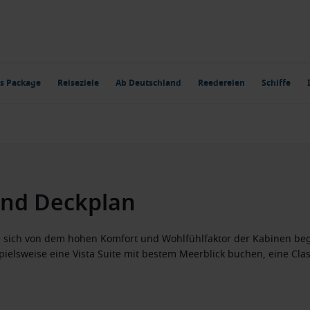
s Package
Reiseziele
Ab Deutschland
Reedereien
Schiffe
und Deckplan
 sich von dem hohen Komfort und Wohlfühlfaktor der Kabinen begei
spielsweise eine Vista Suite mit bestem Meerblick buchen, eine Cla