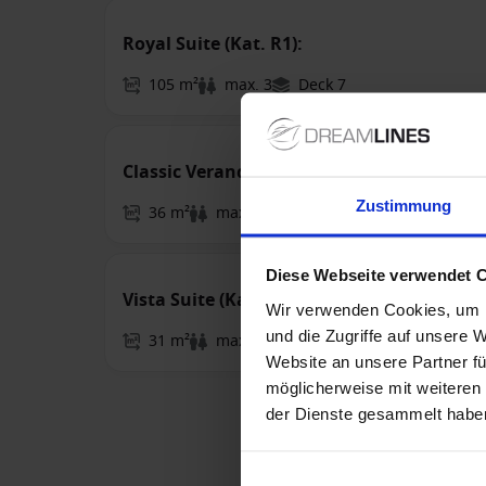
Royal Suite (Kat. R1):
105 m²
max. 3
Deck 7
Classic Veranda Kabine (Kat. CV):
Zustimmung
36 m²
max. 3
Deck 5, 6
Diese Webseite verwendet 
Vista Suite (Kat. VI):
Wir verwenden Cookies, um I
und die Zugriffe auf unsere 
31 m²
max. 4
Deck 4
Website an unsere Partner fü
möglicherweise mit weiteren
der Dienste gesammelt habe