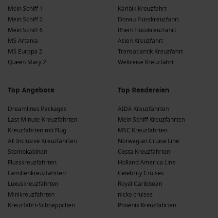
Mein Schiff 1
Karibik Kreuzfahrt
Mein Schiff 2
Donau Flusskreuzfahrt
Mein Schiff 6
Rhein Flusskreuzfahrt
MS Artania
Asien Kreuzfahrt
MS Europa 2
Transatlantik Kreuzfahrt
Queen Mary 2
Weltreise Kreuzfahrt
Top Angebote
Top Reedereien
Dreamlines Packages
AIDA Kreuzfahrten
Last-Minute-Kreuzfahrten
Mein Schiff Kreuzfahrten
Kreuzfahrten mit Flug
MSC Kreuzfahrten
All Inclusive Kreuzfahrten
Norwegian Cruise Line
Stornokabinen
Costa Kreuzfahrten
Flusskreuzfahrten
Holland America Line
Familienkreuzfahrten
Celebrity Cruises
Luxuskreuzfahrten
Royal Caribbean
Minikreuzfahrten
nicko cruises
Kreuzfahrt-Schnäppchen
Phoenix Kreuzfahrten