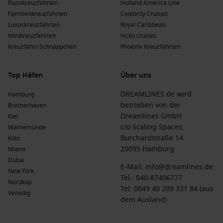
Flusskreuzfahrten
Holland America Line
Familienkreuzfahrten
Celebrity Cruises
Luxuskreuzfahrten
Royal Caribbean
Minikreuzfahrten
nicko cruises
Kreuzfahrt-Schnäppchen
Phoenix Kreuzfahrten
Top Häfen
Über uns
DREAMLINES.de wird
Hamburg
betrieben von der
Bremerhaven
Dreamlines GmbH
Kiel
c/o Scaling Spaces,
Warnemünde
Burchardstraße 14
Köln
20095 Hamburg
Miami
Dubai
E-Mail:
info@dreamlines.de
New York
Tel.:
040-87406777
Nordkap
Tel: 0049 40 209 331 84 (aus
Venedig
dem Ausland)