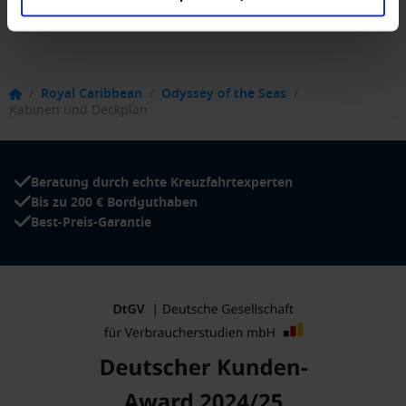
/
Royal Caribbean
/
Odyssey of the Seas
/
Kabinen und Deckplan
Beratung durch echte Kreuzfahrtexperten
Bis zu 200 € Bordguthaben
Best-Preis-Garantie