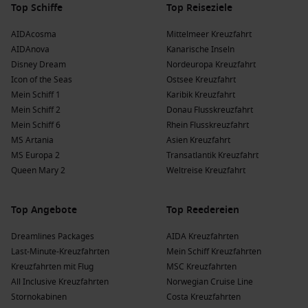
Top Schiffe
Top Reiseziele
AIDAcosma
Mittelmeer Kreuzfahrt
AIDAnova
Kanarische Inseln
Disney Dream
Nordeuropa Kreuzfahrt
Icon of the Seas
Ostsee Kreuzfahrt
Mein Schiff 1
Karibik Kreuzfahrt
Mein Schiff 2
Donau Flusskreuzfahrt
Mein Schiff 6
Rhein Flusskreuzfahrt
MS Artania
Asien Kreuzfahrt
MS Europa 2
Transatlantik Kreuzfahrt
Queen Mary 2
Weltreise Kreuzfahrt
Top Angebote
Top Reedereien
Dreamlines Packages
AIDA Kreuzfahrten
Last-Minute-Kreuzfahrten
Mein Schiff Kreuzfahrten
Kreuzfahrten mit Flug
MSC Kreuzfahrten
All Inclusive Kreuzfahrten
Norwegian Cruise Line
Stornokabinen
Costa Kreuzfahrten