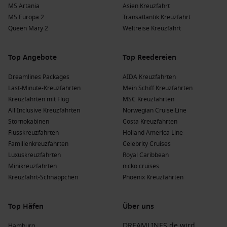
MS Artania
Asien Kreuzfahrt
MS Europa 2
Transatlantik Kreuzfahrt
Queen Mary 2
Weltreise Kreuzfahrt
Top Angebote
Top Reedereien
Dreamlines Packages
AIDA Kreuzfahrten
Last-Minute-Kreuzfahrten
Mein Schiff Kreuzfahrten
Kreuzfahrten mit Flug
MSC Kreuzfahrten
All Inclusive Kreuzfahrten
Norwegian Cruise Line
Stornokabinen
Costa Kreuzfahrten
Flusskreuzfahrten
Holland America Line
Familienkreuzfahrten
Celebrity Cruises
Luxuskreuzfahrten
Royal Caribbean
Minikreuzfahrten
nicko cruises
Kreuzfahrt-Schnäppchen
Phoenix Kreuzfahrten
Top Häfen
Über uns
DREAMLINES.de wird
Hamburg