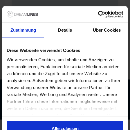
Zustimmung
Details
Über Cookies
Diese Webseite verwendet Cookies
Wir verwenden Cookies, um Inhalte und Anzeigen zu
personalisieren, Funktionen für soziale Medien anbieten
/
Schiffe
/
NILE MONARCH
/
Kabinen und Deckplan
zu können und die Zugriffe auf unsere Website zu
analysieren. Außerdem geben wir Informationen zu Ihrer
Verwendung unserer Website an unsere Partner für
Beratung durch echte Kreuzfahrtexperten
soziale Medien, Werbung und Analysen weiter. Unsere
Bis zu 200 € Bordguthaben
Partner führen diese Informationen möglicherweise mit
Best-Preis-Garantie
weiteren Daten zusammen, die Sie ihnen bereitgestellt
haben oder die sie im Rahmen Ihrer Nutzung der Dienste
gesammelt haben.
Alle zulassen