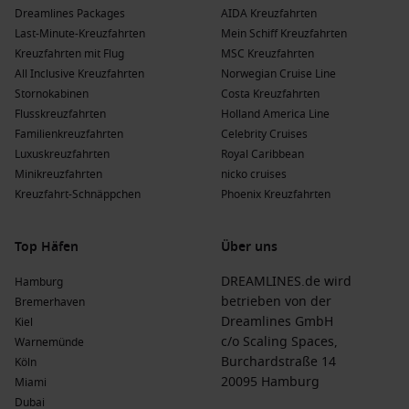
Dreamlines Packages
AIDA Kreuzfahrten
Last-Minute-Kreuzfahrten
Mein Schiff Kreuzfahrten
Kreuzfahrten mit Flug
MSC Kreuzfahrten
All Inclusive Kreuzfahrten
Norwegian Cruise Line
Stornokabinen
Costa Kreuzfahrten
Flusskreuzfahrten
Holland America Line
Familienkreuzfahrten
Celebrity Cruises
Luxuskreuzfahrten
Royal Caribbean
Minikreuzfahrten
nicko cruises
Kreuzfahrt-Schnäppchen
Phoenix Kreuzfahrten
Top Häfen
Über uns
DREAMLINES.de wird
Hamburg
betrieben von der
Bremerhaven
Dreamlines GmbH
Kiel
c/o Scaling Spaces,
Warnemünde
Burchardstraße 14
Köln
20095 Hamburg
Miami
Dubai