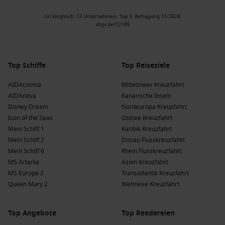
Top Schiffe
Top Reiseziele
AIDAcosma
Mittelmeer Kreuzfahrt
AIDAnova
Kanarische Inseln
Disney Dream
Nordeuropa Kreuzfahrt
Icon of the Seas
Ostsee Kreuzfahrt
Mein Schiff 1
Karibik Kreuzfahrt
Mein Schiff 2
Donau Flusskreuzfahrt
Mein Schiff 6
Rhein Flusskreuzfahrt
MS Artania
Asien Kreuzfahrt
MS Europa 2
Transatlantik Kreuzfahrt
Queen Mary 2
Weltreise Kreuzfahrt
Top Angebote
Top Reedereien