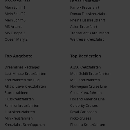
Icon of the Seas
Ostsee Kreuzfahrt
Mein Schiff 1
Karibik Kreuzfahrt
Mein Schiff 2
Donau Flusskreuzfahrt
Mein Schiff 6
Rhein Flusskreuzfahrt
MS Artania
Asien Kreuzfahrt
MS Europa 2
Transatlantik Kreuzfahrt
Queen Mary 2
Weltreise Kreuzfahrt
Top Angebote
Top Reedereien
Dreamlines Packages
AIDA Kreuzfahrten
Last-Minute-Kreuzfahrten
Mein Schiff Kreuzfahrten
Kreuzfahrten mit Flug
MSC Kreuzfahrten
All Inclusive Kreuzfahrten
Norwegian Cruise Line
Stornokabinen
Costa Kreuzfahrten
Flusskreuzfahrten
Holland America Line
Familienkreuzfahrten
Celebrity Cruises
Luxuskreuzfahrten
Royal Caribbean
Minikreuzfahrten
nicko cruises
Kreuzfahrt-Schnäppchen
Phoenix Kreuzfahrten