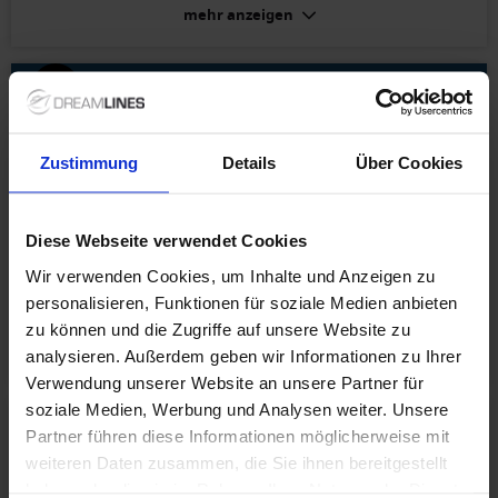
mehr anzeigen
MSC Yacht Club Deluxe Suite (Kat. YC1):
Yachtclub Suite: Geräumig Bequeme Betten Großer Balkon,
Stühle könnten bequemer sein, kleiner Tisch wäre schön
4.2
/ 5
Reinhard L.
(> 69)
Paar
Zustimmung
Details
Über Cookies
15 Tage unterwegs mit der MSC Virtuosa
siehe oben
Diese Webseite verwendet Cookies
Bin leider krank geworden
Wir verwenden Cookies, um Inhalte und Anzeigen zu
personalisieren, Funktionen für soziale Medien anbieten
Balkonkabine Deluxe Fantastica (Kat. BR2):
zu können und die Zugriffe auf unsere Website zu
War alles wie bebucht, ok
mehr anzeigen
analysieren. Außerdem geben wir Informationen zu Ihrer
Verwendung unserer Website an unsere Partner für
soziale Medien, Werbung und Analysen weiter. Unsere
Partner führen diese Informationen möglicherweise mit
4.3
/ 5
Klaus W.
(> 69)
Paar
weiteren Daten zusammen, die Sie ihnen bereitgestellt
haben oder die sie im Rahmen Ihrer Nutzung der Dienste