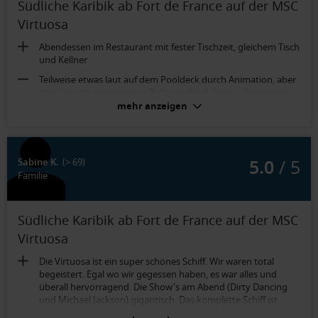
Südliche Karibik ab Fort de France auf der MSC
Virtuosa
Abendessen im Restaurant mit fester Tischzeit, gleichem Tisch
und Kellner
Teilweise etwas laut auf dem Pooldeck durch Animation, aber
man konnte etwas weiter Richtung Heck liegen, dort war es
ruhiger
mehr anzeigen
Gut schallisoliert, ausreichende Größe, Sauber
5.0
/ 5
Sabine K.
(> 69)
Familie
Südliche Karibik ab Fort de France auf der MSC
Virtuosa
Die Virtuosa ist ein super schönes Schiff. Wir waren total
begeistert. Egal wo wir gegessen haben, es war alles und
überall hervorragend. Die Show's am Abend (Dirty Dancing
und Michael Jackson) gigantisch. Das komplette Schiff ist
überall extrem sauber. Die Begrüßung in Fort de France mit