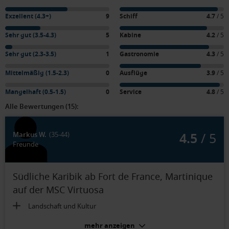
Exzellent (4.3+)
9
Schiff
4.7
/ 5
Sehr gut (3.5-4.3)
5
Kabine
4.2
/ 5
Sehr gut (2.3-3.5)
1
Gastronomie
4.3
/ 5
Mittelmäßig (1.5-2.3)
0
Ausflüge
3.9
/ 5
Mangelhaft (0.5-1.5)
0
Service
4.8
/ 5
Alle Bewertungen (15):
4.5
/ 5
Markus W.
(35-44)
Freunde
Südliche Karibik ab Fort de France, Martinique
auf der MSC Virtuosa
Landschaft und Kultur
mehr anzeigen