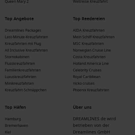
Queen Mary 2
Weltreise Kreuzfahrt
Top Angebote
Top Reedereien
Dreamlines Packages
AIDA Kreuzfahrten
Last-Minute-Kreuzfahrten
Mein Schiff Kreuzfahrten
Kreuzfahrten mit Flug
MSC Kreuzfahrten
All Inclusive Kreuzfahrten
Norwegian Cruise Line
Stornokabinen
Costa Kreuzfahrten
Flusskreuzfahrten
Holland America Line
Familienkreuzfahrten
Celebrity Cruises
Luxuskreuzfahrten
Royal Caribbean
Minikreuzfahrten
nicko cruises
Kreuzfahrt-Schnäppchen
Phoenix Kreuzfahrten
Top Häfen
Über uns
DREAMLINES.de wird
Hamburg
betrieben von der
Bremerhaven
Dreamlines GmbH
Kiel