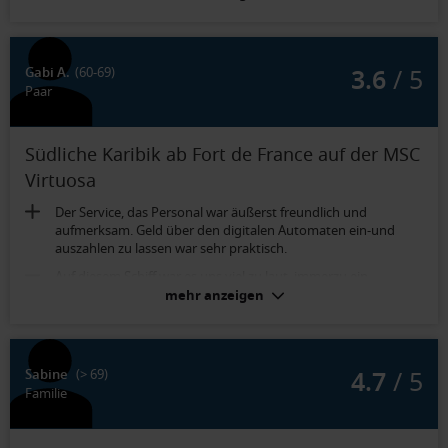
3.6
/ 5
Gabi A.
(60-69)
Paar
Südliche Karibik ab Fort de France auf der MSC
Virtuosa
Der Service, das Personal war äußerst freundlich und
aufmerksam. Geld über den digitalen Automaten ein-und
auszahlen zu lassen war sehr praktisch.
Auf diesem Schiff war es uns viel zu laut, immerzu ein
extremer Geräuschpegel sogar im Restaurant. Eine
mehr anzeigen
angenehme Atmosphäre war nie zu verspüren.
Sehr gepflegte Kabine
4.7
/ 5
Sabine
(> 69)
Familie