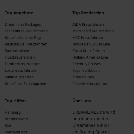
Top Angebote
Top Reedereien
Dreamlines Packages
AIDA Kreuzfahrten
Last-Minute-Kreuzfahrten
Mein Schiff Kreuzfahrten
Kreuzfahrten mit Flug
MSC Kreuzfahrten
All Inclusive Kreuzfahrten
Norwegian Cruise Line
Stornokabinen
Costa Kreuzfahrten
Flusskreuzfahrten
Holland America Line
Familienkreuzfahrten
Celebrity Cruises
Luxuskreuzfahrten
Royal Caribbean
Minikreuzfahrten
nicko cruises
Kreuzfahrt-Schnäppchen
Phoenix Kreuzfahrten
Top Häfen
Über uns
DREAMLINES.de wird
Hamburg
betrieben von der
Bremerhaven
Dreamlines GmbH
Kiel
c/o Scaling Spaces,
Warnemünde