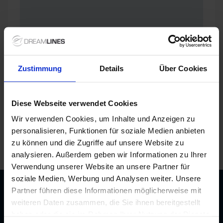
Zustimmung
Details
Über Cookies
Diese Webseite verwendet Cookies
Wir verwenden Cookies, um Inhalte und Anzeigen zu
personalisieren, Funktionen für soziale Medien anbieten
zu können und die Zugriffe auf unsere Website zu
/
HX Expeditions
/
MS Spitsbergen
/
Kabinen und Deckplan
analysieren. Außerdem geben wir Informationen zu Ihrer
Verwendung unserer Website an unsere Partner für
soziale Medien, Werbung und Analysen weiter. Unsere
Partner führen diese Informationen möglicherweise mit
Beratung durch echte Kreuzfahrtexperten
weiteren Daten zusammen, die Sie ihnen bereitgestellt
Bis zu 200 € Bordguthaben
Best-Preis-Garantie
haben oder die sie im Rahmen Ihrer Nutzung der Dienste