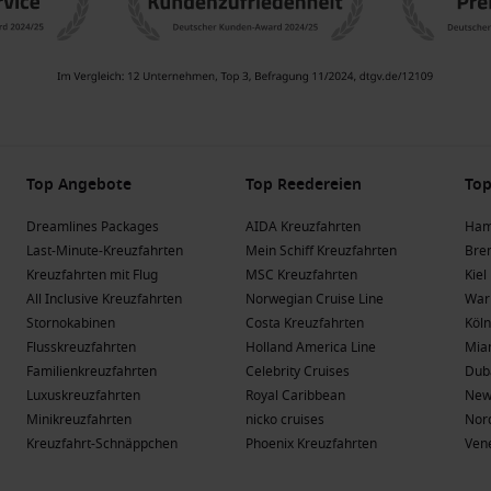
Top Angebote
Top Reedereien
Top
Dreamlines Packages
AIDA Kreuzfahrten
Ham
Last-Minute-Kreuzfahrten
Mein Schiff Kreuzfahrten
Bre
Kreuzfahrten mit Flug
MSC Kreuzfahrten
Kiel
All Inclusive Kreuzfahrten
Norwegian Cruise Line
War
Stornokabinen
Costa Kreuzfahrten
Köln
Flusskreuzfahrten
Holland America Line
Mia
Familienkreuzfahrten
Celebrity Cruises
Dub
Luxuskreuzfahrten
Royal Caribbean
New
Minikreuzfahrten
nicko cruises
Nor
Kreuzfahrt-Schnäppchen
Phoenix Kreuzfahrten
Ven