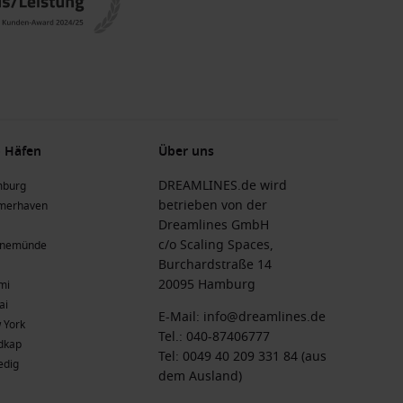
 Häfen
Über uns
DREAMLINES.de wird
burg
betrieben von der
merhaven
Dreamlines GmbH
c/o Scaling Spaces,
nemünde
Burchardstraße 14
20095 Hamburg
mi
ai
E-Mail:
info@dreamlines.de
 York
Tel.:
040-87406777
dkap
Tel: 0049 40 209 331 84 (aus
edig
dem Ausland)