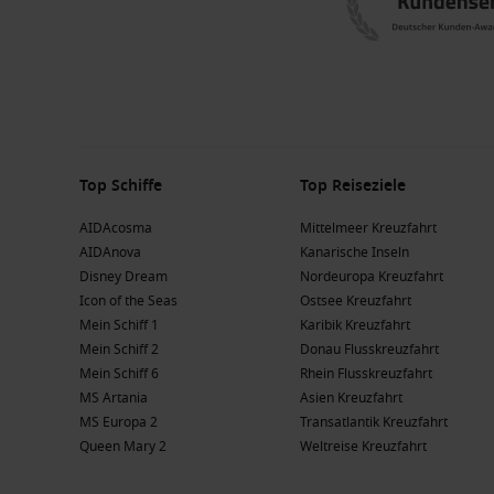
Top Schiffe
Top Reiseziele
AIDAcosma
Mittelmeer Kreuzfahrt
AIDAnova
Kanarische Inseln
Disney Dream
Nordeuropa Kreuzfahrt
Icon of the Seas
Ostsee Kreuzfahrt
Mein Schiff 1
Karibik Kreuzfahrt
Mein Schiff 2
Donau Flusskreuzfahrt
Mein Schiff 6
Rhein Flusskreuzfahrt
MS Artania
Asien Kreuzfahrt
MS Europa 2
Transatlantik Kreuzfahrt
Queen Mary 2
Weltreise Kreuzfahrt