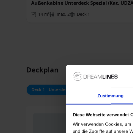
Außenkabine Unterdeck Spezial (Kat. UDZA
14 m²
max. 2
Deck 1
Deckplan
Deck 1 - Unterdeck
Deck 2 - Mitteldeck | Ha
Zustimmung
Diese Webseite verwendet 
Wir verwenden Cookies, um I
und die Zugriffe auf unsere 