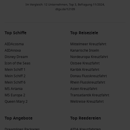
Top Schiffe
Top Reiseziele
AIDAcosma
Mittelmeer Kreuzfahrt
AIDAnova
Kanarische Inseln
Disney Dream
Nordeuropa Kreuzfahrt
Icon of the Seas
Ostsee Kreuzfahrt
Mein Schiff 1
Karibik Kreuzfahrt
Mein Schiff 2
Donau Flusskreuzfahrt
Mein Schiff 6
Rhein Flusskreuzfahrt
MS Artania
Asien Kreuzfahrt
MS Europa 2
Transatlantik Kreuzfahrt
Queen Mary 2
Weltreise Kreuzfahrt
Top Angebote
Top Reedereien
Dreamlines Packages
AIDA Kreuzfahrten