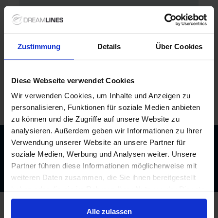
Zustimmung
Details
Über Cookies
Diese Webseite verwendet Cookies
Wir verwenden Cookies, um Inhalte und Anzeigen zu
personalisieren, Funktionen für soziale Medien anbieten
/
Phoenix Kreuzfahrten
/
Alisa
/
Kabinen und Deckplan
zu können und die Zugriffe auf unsere Website zu
analysieren. Außerdem geben wir Informationen zu Ihrer
Verwendung unserer Website an unsere Partner für
Beratung durch echte Kreuzfahrtexperten
soziale Medien, Werbung und Analysen weiter. Unsere
Bis zu 200 € Bordguthaben
Partner führen diese Informationen möglicherweise mit
Best-Preis-Garantie
weiteren Daten zusammen, die Sie ihnen bereitgestellt
haben oder die sie im Rahmen Ihrer Nutzung der Dienste
gesammelt haben.
Alle zulassen