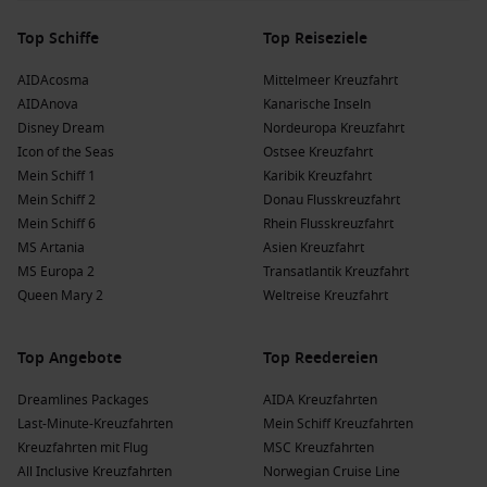
Top Schiffe
Top Reiseziele
AIDAcosma
Mittelmeer Kreuzfahrt
AIDAnova
Kanarische Inseln
Disney Dream
Nordeuropa Kreuzfahrt
Icon of the Seas
Ostsee Kreuzfahrt
Mein Schiff 1
Karibik Kreuzfahrt
Mein Schiff 2
Donau Flusskreuzfahrt
Mein Schiff 6
Rhein Flusskreuzfahrt
MS Artania
Asien Kreuzfahrt
MS Europa 2
Transatlantik Kreuzfahrt
Queen Mary 2
Weltreise Kreuzfahrt
Top Angebote
Top Reedereien
Dreamlines Packages
AIDA Kreuzfahrten
Last-Minute-Kreuzfahrten
Mein Schiff Kreuzfahrten
Kreuzfahrten mit Flug
MSC Kreuzfahrten
All Inclusive Kreuzfahrten
Norwegian Cruise Line