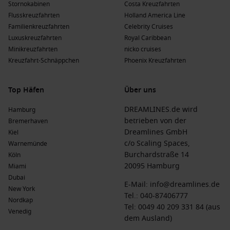
Stornokabinen
Costa Kreuzfahrten
Flusskreuzfahrten
Holland America Line
Familienkreuzfahrten
Celebrity Cruises
Luxuskreuzfahrten
Royal Caribbean
Minikreuzfahrten
nicko cruises
Kreuzfahrt-Schnäppchen
Phoenix Kreuzfahrten
Top Häfen
Über uns
DREAMLINES.de wird
Hamburg
betrieben von der
Bremerhaven
Dreamlines GmbH
Kiel
c/o Scaling Spaces,
Warnemünde
Burchardstraße 14
Köln
20095 Hamburg
Miami
Dubai
E-Mail:
info@dreamlines.de
New York
Tel.:
040-87406777
Nordkap
Tel: 0049 40 209 331 84 (aus
Venedig
dem Ausland)