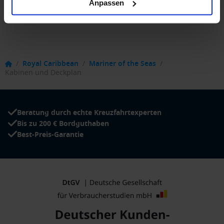
Anpassen
/
Royal Caribbean
/
Mariner of the Seas
/
Kabinen und Deckplan
Beratung durch echte Kreuzfahrtexperten
Bis zu 200 € Bordguthaben
Best-Preis-Garantie