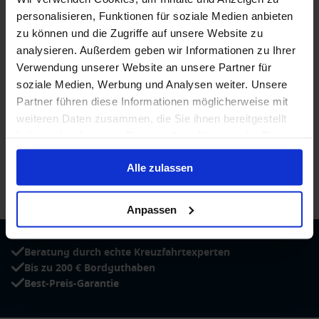
personalisieren, Funktionen für soziale Medien anbieten
zu können und die Zugriffe auf unsere Website zu
analysieren. Außerdem geben wir Informationen zu Ihrer
Verwendung unserer Website an unsere Partner für
soziale Medien, Werbung und Analysen weiter. Unsere
Partner führen diese Informationen möglicherweise mit
weiteren Daten zusammen, die Sie ihnen bereitgestellt
haben oder die sie im Rahmen Ihrer Nutzung der Dienste
gesammelt haben.
Alle zulassen
/
Princess Cruises
/
Grand Princess
/
Kabinen und Deckplan
Anpassen
Beratung durch echte Kreuzfahrtexperten
Bis zu 200 € Bordguthaben
Best-Preis-Garantie