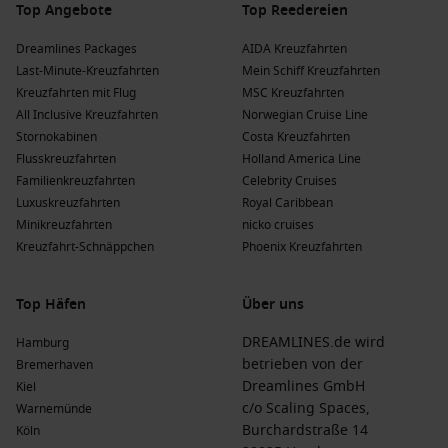
Top Angebote
Top Reedereien
Dreamlines Packages
AIDA Kreuzfahrten
Last-Minute-Kreuzfahrten
Mein Schiff Kreuzfahrten
Kreuzfahrten mit Flug
MSC Kreuzfahrten
All Inclusive Kreuzfahrten
Norwegian Cruise Line
Stornokabinen
Costa Kreuzfahrten
Flusskreuzfahrten
Holland America Line
Familienkreuzfahrten
Celebrity Cruises
Luxuskreuzfahrten
Royal Caribbean
Minikreuzfahrten
nicko cruises
Kreuzfahrt-Schnäppchen
Phoenix Kreuzfahrten
Top Häfen
Über uns
DREAMLINES.de wird
Hamburg
betrieben von der
Bremerhaven
Dreamlines GmbH
Kiel
c/o Scaling Spaces,
Warnemünde
Burchardstraße 14
Köln