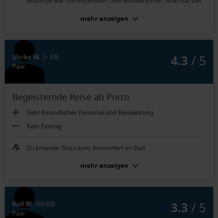
Ausflüge war toll organisiert und wunderschön. Man hat viel
von Land und Leuten mitbekommen.
mehr anzeigen
Das Bad in der Kabine hätte etwas größer sein können. Der DJ
war unnötig. Er hat lediglich die Musik laufen lassen. Das
hätte das Barteam auch gekonnt. Die
Lautsprecherdurchsagen waren im Essbereich schlecht
4.3
/ 5
Ulrike W.
(> 69)
hörbar.
Paar
Die Größe , die Aufteilung und die Fenster
Begeisternde Reise ab Porto
Sehr freundliches Personal und Reiseleitung
Kein Eintrag
Zu knapper Stauraum, besonders im Bad
mehr anzeigen
3.3
/ 5
Ralf W.
(60-69)
Paar