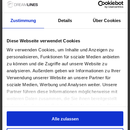
Feiertage im Dourotal
Das Essen war sehr abwechslungsreich! Trinken war gut .
Zustimmung
Details
Über Cookies
Der Ausblick im Restaurant! Das trotz aufgehangener
Handtücher jeden Tag gewechselt wurde!
Diese Webseite verwendet Cookies
Balkonkabine (Kat. OX):
Sehr dunkel! Die Betten waren sehr gut!
mehr anzeigen
Wir verwenden Cookies, um Inhalte und Anzeigen zu
personalisieren, Funktionen für soziale Medien anbieten
zu können und die Zugriffe auf unsere Website zu
4.3
/ 5
anonymous
(> 69)
analysieren. Außerdem geben wir Informationen zu Ihrer
Paar
Verwendung unserer Website an unsere Partner für
soziale Medien, Werbung und Analysen weiter. Unsere
Partner führen diese Informationen möglicherweise mit
Douro
weiteren Daten zusammen, die Sie ihnen bereitgestellt
Ausflugsangebot und Reiseleiter dabei, gute bequeme Busse,
haben oder die sie im Rahmen Ihrer Nutzung der Dienste
sichere Fahrer
gesammelt haben.
Alle zulassen
Außenkabine (Kat. HD):
eng (wussten wir aber) , aber ok