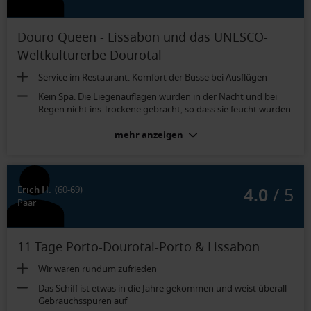
Douro Queen - Lissabon und das UNESCO-
Weltkulturerbe Dourotal
Service im Restaurant. Komfort der Busse bei Ausflügen
Kein Spa. Die Liegenauflagen wurden in der Nacht und bei
Regen nicht ins Trockene gebracht, so dass sie feucht wurden
mehr anzeigen
Balkonkabine (Kat. OX):
Für zwei Personen viel zu wenig Stauraum
4.0
/ 5
Erich H.
(60-69)
Paar
11 Tage Porto-Dourotal-Porto & Lissabon
Wir waren rundum zufrieden
Das Schiff ist etwas in die Jahre gekommen und weist überall
Gebrauchsspuren auf