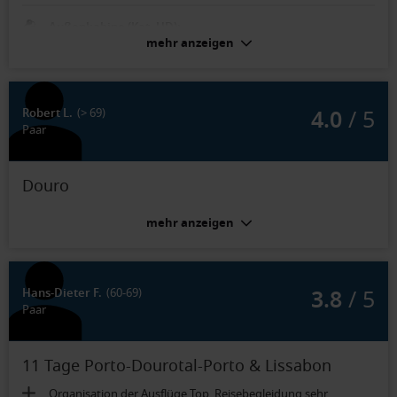
Außenkabine (Kat. HD):
Fliesen in der Dusche nicht sehr appetitlich, dunkle Fügen
mehr anzeigen
durch Abnutzung? Ansonsten ganz okay
4.0
/ 5
Robert L.
(> 69)
Paar
Douro
mehr anzeigen
3.8
/ 5
Hans-Dieter F.
(60-69)
Paar
11 Tage Porto-Dourotal-Porto & Lissabon
Organisation der Ausflüge Top, Reisebegleidung sehr