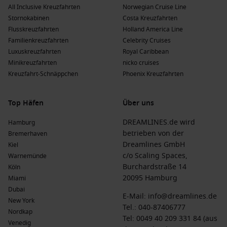
All Inclusive Kreuzfahrten
Norwegian Cruise Line
Stornokabinen
Costa Kreuzfahrten
Flusskreuzfahrten
Holland America Line
Familienkreuzfahrten
Celebrity Cruises
Luxuskreuzfahrten
Royal Caribbean
Minikreuzfahrten
nicko cruises
Kreuzfahrt-Schnäppchen
Phoenix Kreuzfahrten
Top Häfen
Über uns
DREAMLINES.de wird
Hamburg
betrieben von der
Bremerhaven
Dreamlines GmbH
Kiel
c/o Scaling Spaces,
Warnemünde
Burchardstraße 14
Köln
20095 Hamburg
Miami
Dubai
E-Mail:
info@dreamlines.de
New York
Tel.:
040-87406777
Nordkap
Tel: 0049 40 209 331 84 (aus
Venedig