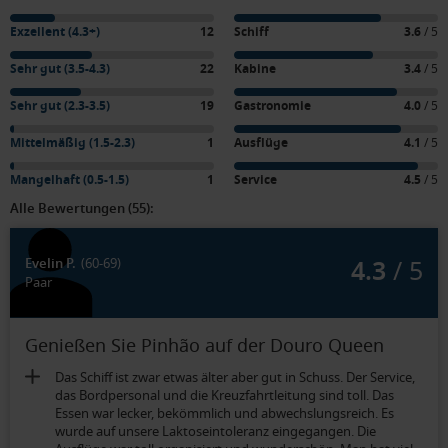
Exzellent (4.3+)
12
Schiff
3.6
/ 5
Sehr gut (3.5-4.3)
22
Kabine
3.4
/ 5
Sehr gut (2.3-3.5)
19
Gastronomie
4.0
/ 5
Mittelmäßig (1.5-2.3)
1
Ausflüge
4.1
/ 5
Mangelhaft (0.5-1.5)
1
Service
4.5
/ 5
Alle Bewertungen (55):
4.3
/ 5
Evelin P.
(60-69)
Paar
Genießen Sie Pinhão auf der Douro Queen
Das Schiff ist zwar etwas älter aber gut in Schuss. Der Service,
das Bordpersonal und die Kreuzfahrtleitung sind toll. Das
Essen war lecker, bekömmlich und abwechslungsreich. Es
wurde auf unsere Laktoseintoleranz eingegangen. Die