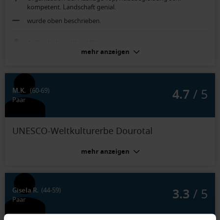
kompetent. Landschaft genial.
wurde oben beschrieben.
Außenkabine (Kat. HD):
Größe und Ausstattung in Ordnung; 05.30 Uhr jeden Tag
mehr anzeigen
wurde der Lüfter der Küche in Betrieb genommen."
Belastend" Fenster ging nicht zu öffnen. 30 % als
Schiebefenster vorteilhaft.
4.7
/ 5
M.K.
(60-69)
Paar
UNESCO-Weltkulturerbe Dourotal
mehr anzeigen
3.3
/ 5
Gisela R.
(44-59)
Paar