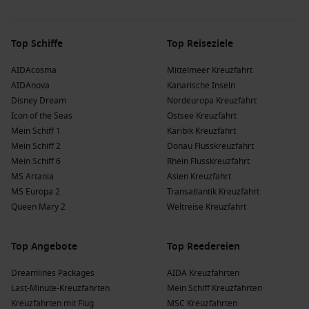
Top Schiffe
Top Reiseziele
AIDAcosma
Mittelmeer Kreuzfahrt
AIDAnova
Kanarische Inseln
Disney Dream
Nordeuropa Kreuzfahrt
Icon of the Seas
Ostsee Kreuzfahrt
Mein Schiff 1
Karibik Kreuzfahrt
Mein Schiff 2
Donau Flusskreuzfahrt
Mein Schiff 6
Rhein Flusskreuzfahrt
MS Artania
Asien Kreuzfahrt
MS Europa 2
Transatlantik Kreuzfahrt
Queen Mary 2
Weltreise Kreuzfahrt
Top Angebote
Top Reedereien
Dreamlines Packages
AIDA Kreuzfahrten
Last-Minute-Kreuzfahrten
Mein Schiff Kreuzfahrten
Kreuzfahrten mit Flug
MSC Kreuzfahrten