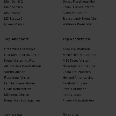
Mein Schiff 2
Donau Flusskreuzfahrt
Mein Schiff 6
Rhein Flusskreuzfahrt
MS Artania
Asien Kreuzfahrt
MS Europa 2
Transatlantik Kreuzfahrt
Queen Mary 2
Weltreise Kreuzfahrt
Top Angebote
Top Reedereien
Dreamlines Packages
AIDA Kreuzfahrten
Last-Minute-Kreuzfahrten
Mein Schiff Kreuzfahrten
Kreuzfahrten mit Flug
MSC Kreuzfahrten
All Inclusive Kreuzfahrten
Norwegian Cruise Line
Stornokabinen
Costa Kreuzfahrten
Flusskreuzfahrten
Holland America Line
Familienkreuzfahrten
Celebrity Cruises
Luxuskreuzfahrten
Royal Caribbean
Minikreuzfahrten
nicko cruises
Kreuzfahrt-Schnäppchen
Phoenix Kreuzfahrten
Top Häfen
Über uns