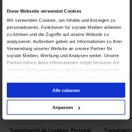
Christiane B.
Christof S.
Diese Webseite verwendet Cookies
Freunde
Paar
Wir verwenden Cookies, um Inhalte und Anzeigen zu
personalisieren, Funktionen für soziale Medien anbieten
3 Optionen
zu können und die Zugriffe auf unsere Website zu
analysieren. Außerdem geben wir Informationen zu Ihrer
Verwendung unserer Website an unsere Partner für
Alle 3 Bewertungen lesen
soziale Medien, Werbung und Analysen weiter. Unsere
Partner führen diese Informationen möglicherweise mit
weiteren Daten zusammen, die Sie ihnen bereitgestellt
haben oder die sie im Rahmen Ihrer Nutzung der Dienste
gesammelt haben.
Alle zulassen
Celestyal Discovery Angebote
Anpassen
Nur Kreuzfahrt
Nur Kreuzfah
Transatlantik ab Lissabon, Portugal
Transatlanti