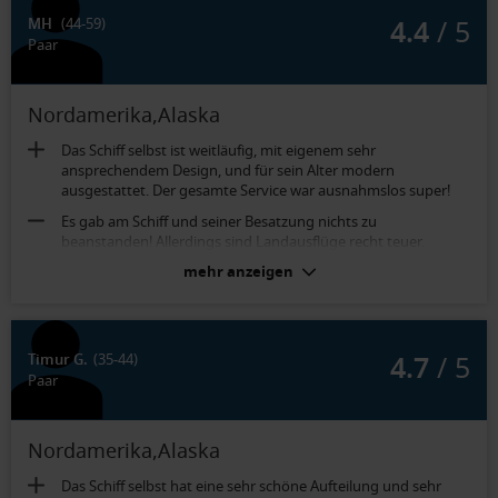
4.4
/ 5
MH
(44-59)
Paar
Nordamerika,Alaska
Das Schiff selbst ist weitläufig, mit eigenem sehr
ansprechendem Design, und für sein Alter modern
ausgestattet. Der gesamte Service war ausnahmslos super!
Es gab am Schiff und seiner Besatzung nichts zu
beanstanden! Allerdings sind Landausflüge recht teuer.
mehr anzeigen
Balkonkabine: Aqua Class (Kat. A2):
Geräumig, ruhig, super Bett, Balkon.
4.7
/ 5
Timur G.
(35-44)
Paar
Nordamerika,Alaska
Das Schiff selbst hat eine sehr schöne Aufteilung und sehr