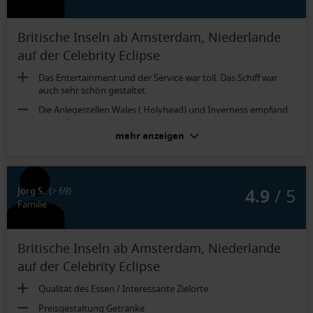
Britische Inseln ab Amsterdam, Niederlande
auf der Celebrity Eclipse
Das Entertainment und der Service war toll. Das Schiff war
auch sehr schön gestaltet.
Die Anlegestellen Wales ( Holyhead) und Inverness empfand
ich als Frechheit. Hässlich und Langweilig, keine schöne Natur,
keine Infrastruktur. Verstehe nicht warum man dort
mehr anzeigen
Menschen rauslässt. Nur um Kosten zu sparen weil der Hafen
billig ist? Das würde mich wirklich interessieren!
4.9
/ 5
Jörg S.
(> 69)
Etwas in die Jahre gekommen
Familie
Britische Inseln ab Amsterdam, Niederlande
auf der Celebrity Eclipse
Qualität des Essen / Interessante Zielorte
Preisgestaltung Getränke