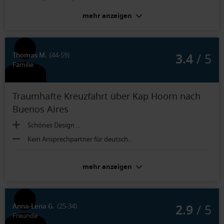
mehr anzeigen
3.4
/ 5
Thomas M.
(44-59)
Familie
Traumhafte Kreuzfahrt über Kap Hoorn nach
Buenos Aires
Schönes Design ...
Kein Ansprechpartner für deutsch..
Balkonkabine Deluxe (Kat. 1B):
mehr anzeigen
Klein aber fein...
2.9
/ 5
Anna-Lena G.
(25-34)
Freunde