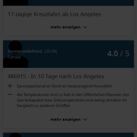
17-tägige Kreuzfahrt ab Los Angeles
mehr anzeigen
4.0
/ 5
Denise undefined.
(25-34)
Familie
486915 - In 10 Tage nach Los Angeles
Servicepersonal an Bord ist herausragend freundlich
die Temperaturen sind zu kalt in den öffentlichen Räumen das
Getränkepaket bzw. Inklusivgetränke sind wenig attraktiv im
Vergleich zu anderen Schiffen
Balkonkabine Deluxe (Kat. 2D):
mehr anzeigen
ausreichend Platz, auch im Bad die Einrichtung ist etw. in die
Jahre gekommen