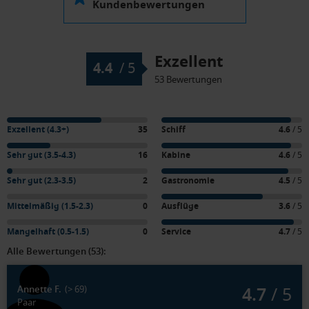
Kundenbewertungen
Exzellent
4.4
/
5
53 Bewertungen
Exzellent (4.3+)
35
Schiff
4.6
/ 5
Sehr gut (3.5-4.3)
16
Kabine
4.6
/ 5
Sehr gut (2.3-3.5)
2
Gastronomie
4.5
/ 5
Mittelmäßig (1.5-2.3)
0
Ausflüge
3.6
/ 5
Mangelhaft (0.5-1.5)
0
Service
4.7
/ 5
Alle Bewertungen (53):
4.7
/ 5
Annette F.
(> 69)
Paar