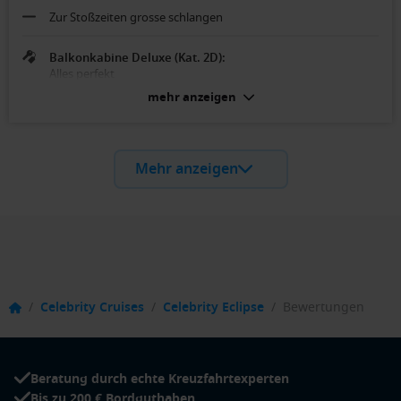
Zur Stoßzeiten grosse schlangen
Balkonkabine Deluxe (Kat. 2D):
Alles perfekt
mehr anzeigen
Mehr anzeigen
/
Celebrity Cruises
/
Celebrity Eclipse
/
Bewertungen
Beratung durch echte Kreuzfahrtexperten
Bis zu 200 € Bordguthaben