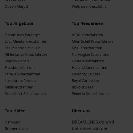
MS Europa 2
Transatlantik Kreuzfahrt
Queen Mary 2
Weltreise Kreuzfahrt
Top Angebote
Top Reedereien
Dreamlines Packages
AIDA Kreuzfahrten
Last-Minute-Kreuzfahrten
Mein Schiff Kreuzfahrten
Kreuzfahrten mit Flug
MSC Kreuzfahrten
All Inclusive Kreuzfahrten
Norwegian Cruise Line
Stornokabinen
Costa Kreuzfahrten
Flusskreuzfahrten
Holland America Line
Familienkreuzfahrten
Celebrity Cruises
Luxuskreuzfahrten
Royal Caribbean
Minikreuzfahrten
nicko cruises
Kreuzfahrt-Schnäppchen
Phoenix Kreuzfahrten
Top Häfen
Über uns
DREAMLINES.de wird
Hamburg
betrieben von der
Bremerhaven