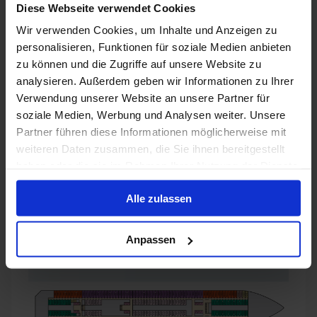
Diese Webseite verwendet Cookies
Deck 6 Upper
Deck 7 Empress
Wir verwenden Cookies, um Inhalte und Anzeigen zu
Deck 8 Verandah
Deck 9 Lido
personalisieren, Funktionen für soziale Medien anbieten
Deck 10 Panorama
Deck 11 Spa
Deck 12 Sun
zu können und die Zugriffe auf unsere Website zu
analysieren. Außerdem geben wir Informationen zu Ihrer
Deck 14 Sky
Verwendung unserer Website an unsere Partner für
soziale Medien, Werbung und Analysen weiter. Unsere
Partner führen diese Informationen möglicherweise mit
weiteren Daten zusammen, die Sie ihnen bereitgestellt
haben oder die sie im Rahmen Ihrer Nutzung der Dienste
gesammelt haben.
Alle zulassen
Anpassen