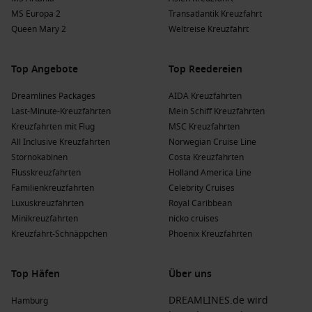
MS Europa 2
Transatlantik Kreuzfahrt
Queen Mary 2
Weltreise Kreuzfahrt
Top Angebote
Top Reedereien
Dreamlines Packages
AIDA Kreuzfahrten
Last-Minute-Kreuzfahrten
Mein Schiff Kreuzfahrten
Kreuzfahrten mit Flug
MSC Kreuzfahrten
All Inclusive Kreuzfahrten
Norwegian Cruise Line
Stornokabinen
Costa Kreuzfahrten
Flusskreuzfahrten
Holland America Line
Familienkreuzfahrten
Celebrity Cruises
Luxuskreuzfahrten
Royal Caribbean
Minikreuzfahrten
nicko cruises
Kreuzfahrt-Schnäppchen
Phoenix Kreuzfahrten
Top Häfen
Über uns
DREAMLINES.de wird
Hamburg