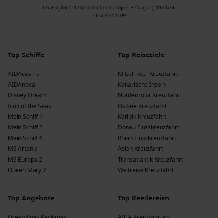
Top Schiffe
Top Reiseziele
AIDAcosma
Mittelmeer Kreuzfahrt
AIDAnova
Kanarische Inseln
Disney Dream
Nordeuropa Kreuzfahrt
Icon of the Seas
Ostsee Kreuzfahrt
Mein Schiff 1
Karibik Kreuzfahrt
Mein Schiff 2
Donau Flusskreuzfahrt
Mein Schiff 6
Rhein Flusskreuzfahrt
MS Artania
Asien Kreuzfahrt
MS Europa 2
Transatlantik Kreuzfahrt
Queen Mary 2
Weltreise Kreuzfahrt
Top Angebote
Top Reedereien
Dreamlines Packages
AIDA Kreuzfahrten