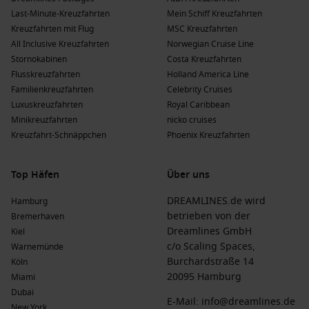
Last-Minute-Kreuzfahrten
Mein Schiff Kreuzfahrten
Kreuzfahrten mit Flug
MSC Kreuzfahrten
All Inclusive Kreuzfahrten
Norwegian Cruise Line
Stornokabinen
Costa Kreuzfahrten
Flusskreuzfahrten
Holland America Line
Familienkreuzfahrten
Celebrity Cruises
Luxuskreuzfahrten
Royal Caribbean
Minikreuzfahrten
nicko cruises
Kreuzfahrt-Schnäppchen
Phoenix Kreuzfahrten
Top Häfen
Über uns
DREAMLINES.de wird
Hamburg
betrieben von der
Bremerhaven
Dreamlines GmbH
Kiel
c/o Scaling Spaces,
Warnemünde
Burchardstraße 14
Köln
20095 Hamburg
Miami
Dubai
E-Mail:
info@dreamlines.de
New York