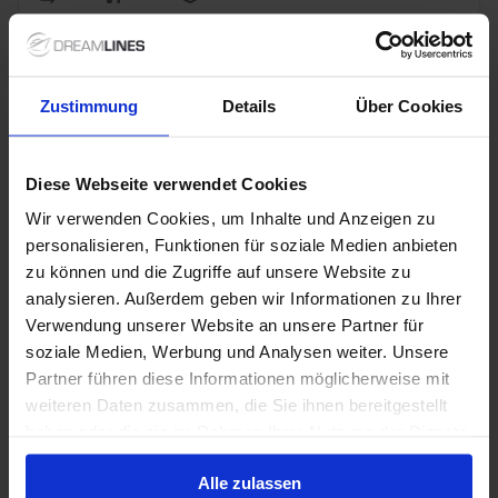
Zustimmung
Details
Über Cookies
Diese Webseite verwendet Cookies
Deckplan
Wir verwenden Cookies, um Inhalte und Anzeigen zu
personalisieren, Funktionen für soziale Medien anbieten
Deck 1 Riviera
Deck 2 Main
Deck 3 Lobby
zu können und die Zugriffe auf unsere Website zu
analysieren. Außerdem geben wir Informationen zu Ihrer
Deck 4 Riviera
Deck 5 Promenade
Verwendung unserer Website an unsere Partner für
soziale Medien, Werbung und Analysen weiter. Unsere
Deck 6 Upper
Deck 7 Empress
Partner führen diese Informationen möglicherweise mit
Deck 8 Verandah
Deck 9 Lido
Deck 10 Lido
weiteren Daten zusammen, die Sie ihnen bereitgestellt
haben oder die sie im Rahmen Ihrer Nutzung der Dienste
Deck 11 Panorama
Deck 12 Spa & Sports
gesammelt haben.
Alle zulassen
Deck 14 Grand
Deck 15 Serenity