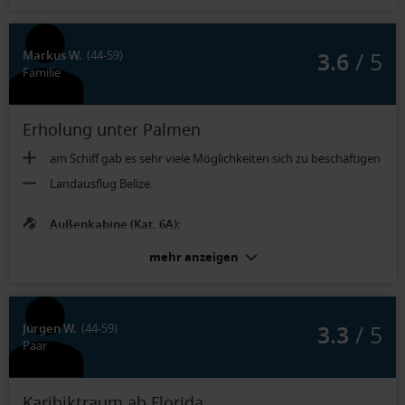
Ausstattung
3.6
/ 5
Markus W.
(44-59)
Familie
Erholung unter Palmen
am Schiff gab es sehr viele Möglichkeiten sich zu beschäftigen
Landausflug Belize.
Außenkabine (Kat. 6A):
Kabine war sehr groß
mehr anzeigen
3.3
/ 5
Jürgen W.
(44-59)
Paar
Karibiktraum ab Florida