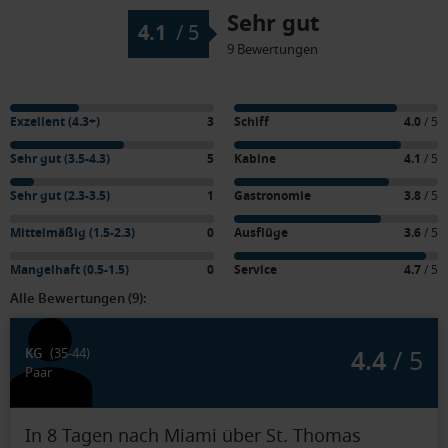
Sehr gut
4.1
/
5
9 Bewertungen
Exzellent (4.3+)
3
Schiff
4.0
/ 5
Sehr gut (3.5-4.3)
5
Kabine
4.1
/ 5
Sehr gut (2.3-3.5)
1
Gastronomie
3.8
/ 5
Mittelmäßig (1.5-2.3)
0
Ausflüge
3.6
/ 5
Mangelhaft (0.5-1.5)
0
Service
4.7
/ 5
Alle Bewertungen (9):
4.4
/ 5
KG
(35-44)
Paar
In 8 Tagen nach Miami über St. Thomas