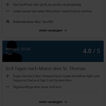
Das Schiff war sehr groß, es würde nie langweilig.
Leider waren die vielen Menschen manchmal zu merken.
Balkonkabine (Kat. Spa 8S):
Spa-Zugang war toll.
mehr anzeigen
4.0
/ 5
Philipp Z.
(25-34)
Paar
In 8 Tagen nach Miami über St. Thomas
Super Service (Cabin Steward Gusti sowie die Kellner Ajith und
Sugiyono) Sail und Sign Card System Kino
Tagesausflüge eher teuer und kurz
Innenkabine Spa (Kat. 4S):
Negativ: Teppich Positiv: Bequemes Bett, Dusche, TV,
mehr anzeigen