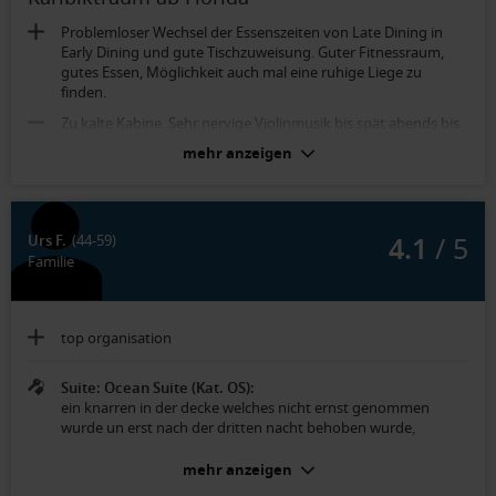
Problemloser Wechsel der Essenszeiten von Late Dining in
Early Dining und gute Tischzuweisung. Guter Fitnessraum,
gutes Essen, Möglichkeit auch mal eine ruhige Liege zu
finden.
Zu kalte Kabine. Sehr nervige Violinmusik bis spät abends bis
in die Kabine zu hören, tlw. nach 23:00. Leider jeden Abend
mehr anzeigen
das gleiche "Gefiedel". Insofern nie wieder eine Kabine an der
Haupttreppe.
Balkonkabine (Kat. 8C):
4.1
/ 5
Urs F.
(44-59)
Gute Größe und Unterbringungsmöglichkeiten. Klimaanlage
Familie
viel zu kalt und nicht regulierbar. Insofern dieses Schiff nicht
mehr.
top organisation
Suite: Ocean Suite (Kat. OS):
ein knarren in der decke welches nicht ernst genommen
wurde un erst nach der dritten nacht behoben wurde,
mehr anzeigen