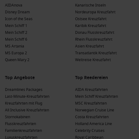
AIDAnova
Kanarische Inseln
Disney Dream
Nordeuropa Kreuzfahrt
Icon of the Seas
Ostsee Kreuzfahrt
Mein Schiff 1
Karibik Kreuzfahrt
Mein Schiff 2
Donau Flusskreuzfahrt
Mein Schiff 6
Rhein Flusskreuzfahrt
MS Artania
Asien Kreuzfahrt
MS Europa 2
Transatlantik Kreuzfahrt
Queen Mary 2
Weltreise Kreuzfahrt
Top Angebote
Top Reedereien
Dreamlines Packages
AIDA Kreuzfahrten
Last-Minute-Kreuzfahrten
Mein Schiff Kreuzfahrten
Kreuzfahrten mit Flug
MSC Kreuzfahrten
All Inclusive Kreuzfahrten
Norwegian Cruise Line
Stornokabinen
Costa Kreuzfahrten
Flusskreuzfahrten
Holland America Line
Familienkreuzfahrten
Celebrity Cruises
Luxuskreuzfahrten
Royal Caribbean