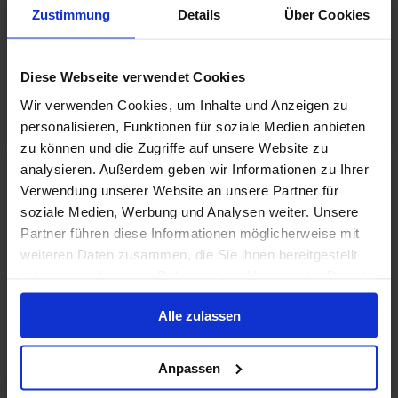
Zustimmung
Details
Über Cookies
Sehr lockere und entspannte Atmosphäre, bester Service,
hervorragendes und abwechslungsreiches Essen und kein
Run auf die Liegestühle. Ideal wenn man flüssiges englisch
versteht und spricht.
Diese Webseite verwendet Cookies
Wir verwenden Cookies, um Inhalte und Anzeigen zu
Innenkabine (Kat. 1A):
mehr anzeigen
Die Kabine (Deck 1. 2. vom Bug, aussen, 2 Bullaugen) war sehr
personalisieren, Funktionen für soziale Medien anbieten
gut vom Preis / Leistungsverhältnis, allerdings war das
zu können und die Zugriffe auf unsere Website zu
Geräusch, wenn das Schiff in eine größere Welle einfuhr recht
analysieren. Außerdem geben wir Informationen zu Ihrer
laut.
4.2
/ 5
Andrea B.
(35-44)
Verwendung unserer Website an unsere Partner für
Familie
soziale Medien, Werbung und Analysen weiter. Unsere
Partner führen diese Informationen möglicherweise mit
weiteren Daten zusammen, die Sie ihnen bereitgestellt
Malerische Ostkaribik
haben oder die sie im Rahmen Ihrer Nutzung der Dienste
gesammelt haben.
Balkonkabine (Kat. 8B):
Alle zulassen
Für die Sauberkeit ziehe in der Kabine ziehe ich einen Stern
ab.
Anpassen
mehr anzeigen