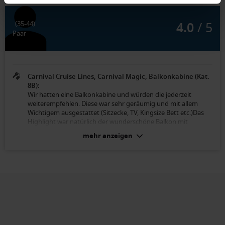
4.0
/ 5
(35-44)
Paar
Carnival Cruise Lines, Carnival Magic, Balkonkabine (Kat.
8B):
Wir hatten eine Balkonkabine und würden die jederzeit
weiterempfehlen. Diese war sehr geräumig und mit allem
Wichtigem ausgestattet (Sitzecke, TV, Kingsize Bett etc.)Das
Highlight war natürlich der wunderschöne Balkon mit
herrlicher Sicht nach draußen.
mehr anzeigen