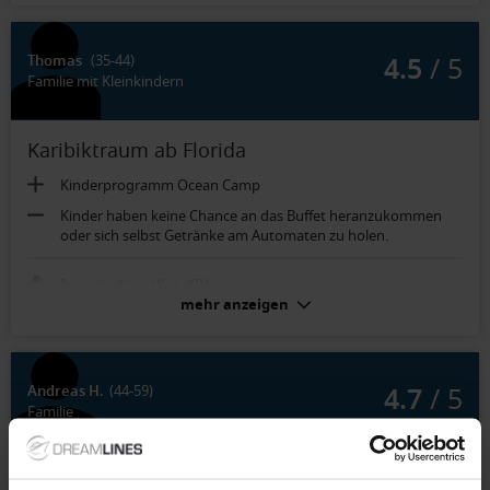
4.5
/ 5
Thomas
(35-44)
Familie mit Kleinkindern
Karibiktraum ab Florida
Kinderprogramm Ocean Camp
Kinder haben keine Chance an das Buffet heranzukommen
oder sich selbst Getränke am Automaten zu holen.
Innenkabine (Kat. 4B):
Die Raumaufteilung, Platzangebot, Stauraum
mehr anzeigen
4.7
/ 5
Andreas H.
(44-59)
Familie
Karibik