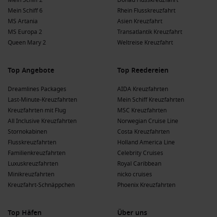
Mein Schiff 2
Donau Flusskreuzfahrt
Mein Schiff 6
Rhein Flusskreuzfahrt
MS Artania
Asien Kreuzfahrt
MS Europa 2
Transatlantik Kreuzfahrt
Queen Mary 2
Weltreise Kreuzfahrt
Top Angebote
Top Reedereien
Dreamlines Packages
AIDA Kreuzfahrten
Last-Minute-Kreuzfahrten
Mein Schiff Kreuzfahrten
Kreuzfahrten mit Flug
MSC Kreuzfahrten
All Inclusive Kreuzfahrten
Norwegian Cruise Line
Stornokabinen
Costa Kreuzfahrten
Flusskreuzfahrten
Holland America Line
Familienkreuzfahrten
Celebrity Cruises
Luxuskreuzfahrten
Royal Caribbean
Minikreuzfahrten
nicko cruises
Kreuzfahrt-Schnäppchen
Phoenix Kreuzfahrten
Top Häfen
Über uns