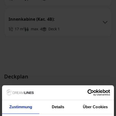
Innenkabine (Kat. 4B):
17 m²
max. 4
Deck 1
Deckplan
Deck 1 Riviera
Deck 2 Main
Deck 3 Lobby
Deck 4 Atlantic
Deck 5 Promenade
Zustimmung
Details
Über Cookies
Deck 6 Upper
Deck 7 Empress