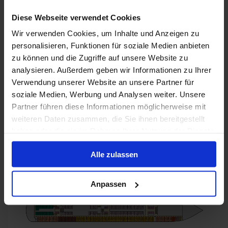
Deck 8 Verandah
Deck 9 Vista
Deck 10 Lido
Diese Webseite verwendet Cookies
Wir verwenden Cookies, um Inhalte und Anzeigen zu
Deck 11 Panorama
Deck 12 Spa
personalisieren, Funktionen für soziale Medien anbieten
Deck 14 Forward Sun
Deck 15 Sky
zu können und die Zugriffe auf unsere Website zu
analysieren. Außerdem geben wir Informationen zu Ihrer
Verwendung unserer Website an unsere Partner für
soziale Medien, Werbung und Analysen weiter. Unsere
Partner führen diese Informationen möglicherweise mit
weiteren Daten zusammen, die Sie ihnen bereitgestellt
haben oder die sie im Rahmen Ihrer Nutzung der Dienste
gesammelt haben.
Alle zulassen
Anpassen