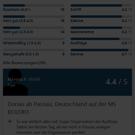
Exzellent (4.3+)
18
Schiff
4.2
/ 5
Sehr gut (3.5-4.3)
18
Kabine
4.2
/ 5
Sehr gut (2.3-3.5)
14
Gastronomie
4.2
/ 5
Mittelmäßig (1.5-2.3)
0
Ausflüge
4.0
/ 5
Mangelhaft (0.5-1.5)
0
Service
4.7
/ 5
Alle Bewertungen (50):
4.4
/ 5
Martina P.
(60-69)
Paar
Donau ab Passau, Deutschland auf der MS
BOLERO
Es war einfach alles toll. Super Organisation der Ausflüge.
Selbst am letzten Tag, als wir nicht in Passau anlegen
könnten, war die Organisation perfekt.