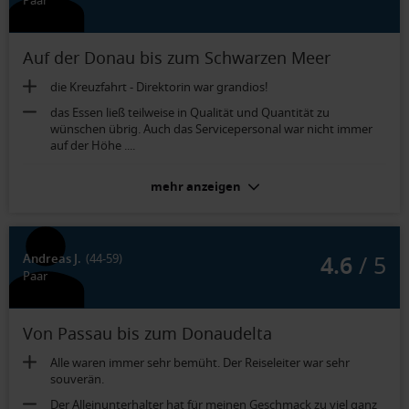
Paar
Auf der Donau bis zum Schwarzen Meer
die Kreuzfahrt - Direktorin war grandios!
das Essen ließ teilweise in Qualität und Quantität zu
wünschen übrig. Auch das Servicepersonal war nicht immer
auf der Höhe ....
Außenkabine 2-Bett Hauptdeck (Kat. HD):
mehr anzeigen
die Größe
4.6
/ 5
Andreas J.
(44-59)
Paar
Von Passau bis zum Donaudelta
Alle waren immer sehr bemüht. Der Reiseleiter war sehr
souverän.
Der Alleinunterhalter hat für meinen Geschmack zu viel ganz