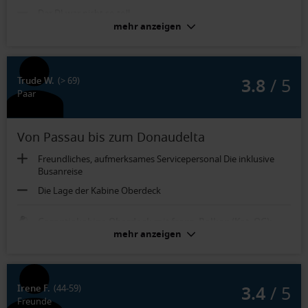
Der DJ war nicht so toll.
mehr anzeigen
Sehr viel Stauraum. Gute Sauberkeit. Es gibt nichts Negatives.
3.8
/ 5
Trude W.
(> 69)
Paar
Von Passau bis zum Donaudelta
Freundliches, aufmerksames Servicepersonal Die inklusive
Busanreise
Die Lage der Kabine Oberdeck
Garantiekabine Oberdeck mit franz. Balkon (Kat. OG):
Durch die Lage waren Motorlärm und Vibrationen deutlich zu
mehr anzeigen
verspüren. Die Betten waren etwas schmal und hart.
Kopfkissen konnten nicht getauscht werden.
3.4
/ 5
Irene F.
(44-59)
Freunde