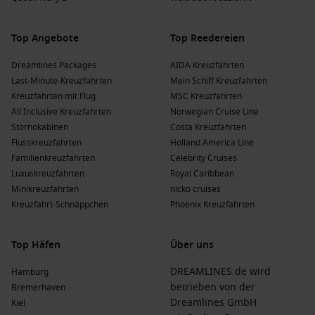
Top Angebote
Top Reedereien
Dreamlines Packages
AIDA Kreuzfahrten
Last-Minute-Kreuzfahrten
Mein Schiff Kreuzfahrten
Kreuzfahrten mit Flug
MSC Kreuzfahrten
All Inclusive Kreuzfahrten
Norwegian Cruise Line
Stornokabinen
Costa Kreuzfahrten
Flusskreuzfahrten
Holland America Line
Familienkreuzfahrten
Celebrity Cruises
Luxuskreuzfahrten
Royal Caribbean
Minikreuzfahrten
nicko cruises
Kreuzfahrt-Schnäppchen
Phoenix Kreuzfahrten
Top Häfen
Über uns
DREAMLINES.de wird
Hamburg
betrieben von der
Bremerhaven
Dreamlines GmbH
Kiel