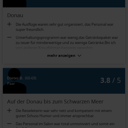
Donau
Die Ausflüge waren sehr gut organisiert, das Personal war
super freundlich.
Unterhaltungsprogramm war wenig,das Getränkepaket war
zu teuer für minderwertige und zu wenige Getränke.Bin ich
von anderen Kreuzfahrten besseres gewohnt.
mehr anzeigen
Außenkabine 2-Bett Mitteldeck mit franz. Balkon (Kat.
MD):
Klimaanlage war defekt, zwei Schränke defekt. Größe der
Kabine war gut, die Dusche allerdings ein wenig beengend .
3.8
/ 5
Dieter B.
(60-69)
Paar
Auf der Donau bis zum Schwarzen Meer
Die Reiseleiterin war sehr nett und kompetent mit einem
guten Schuss Humor und immer ansprechbar.
Das Personal im Salon war total unmotiviert und somit ein