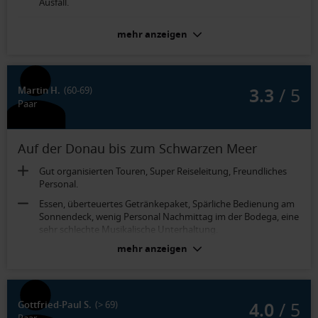
Ausfall.
Außenkabine 2-Bett Mitteldeck mit franz. Balkon (Kat.
mehr anzeigen
MV):
Die Kabine war zweckmäßig ausgestattet aber auch
ausreichend.
3.3
/ 5
Martin H.
(60-69)
Paar
Auf der Donau bis zum Schwarzen Meer
Gut organisierten Touren, Super Reiseleitung, Freundliches
Personal.
Essen, überteuertes Getränkepaket, Spärliche Bedienung am
Sonnendeck, wenig Personal Nachmittag im der Bodega, eine
sehr schlechte Musikalische Unterhaltung.
mehr anzeigen
Garantiekabine Oberdeck mit franz. Balkon (Kat. OG):
Übersichtlich, spartanisch, Teppichboden verschmutzt. Nicht
funktionierende Klimaanlagen, Fersenempfang schlecht
fehlende Kanäle (ZDF……), Hakender Türöffner.
4.0
/ 5
Gottfried-Paul S.
(> 69)