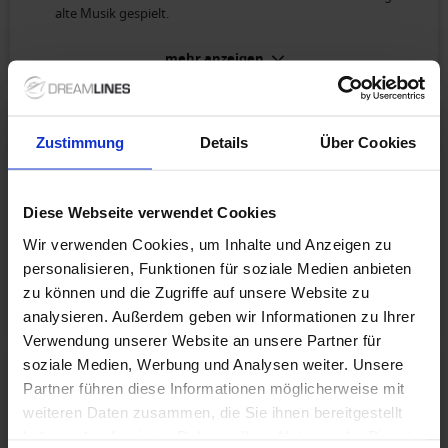
alte Musik gespielt.
Garantiekabine Hauptdeck (Kat. HG):
mehr anzeigen
Ausreichende Größe
4.2
/ 5
Ute
(> 69)
Zustimmung
Details
Über Cookies
Familie
Diese Webseite verwendet Cookies
Von Passau bis zum Donaudelta
Wir verwenden Cookies, um Inhalte und Anzeigen zu
Die entspannte An- und Abreise durch das
personalisieren, Funktionen für soziale Medien anbieten
Haustürabholungspaket und der sehr gute Service an Bord.
zu können und die Zugriffe auf unsere Website zu
mehr anzeigen
analysieren. Außerdem geben wir Informationen zu Ihrer
Verwendung unserer Website an unsere Partner für
soziale Medien, Werbung und Analysen weiter. Unsere
3.7
/ 5
Jürgen K.
(60-69)
Partner führen diese Informationen möglicherweise mit
Paar
weiteren Daten zusammen, die Sie ihnen bereitgestellt
haben oder die sie im Rahmen Ihrer Nutzung der Dienste