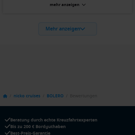
mehr anzeigen
Es war alles okay
Außenkabine 2-Bett Hauptdeck achtern (Kat. HX):
Sehr gute Ausstattung und geräumig
Mehr anzeigen
/
nicko cruises
/
BOLERO
/
Bewertungen
Beratung durch echte Kreuzfahrtexperten
Bis zu 200 € Bordguthaben
Best-Preis-Garantie