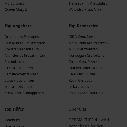
MS Europa 2
Transatlantik Kreuzfahrt
Queen Mary 2
Weltreise Kreuzfahrt
Top Angebote
Top Reedereien
Dreamlines Packages
AIDA Kreuzfahrten
Last-Minute-Kreuzfahrten
Mein Schiff Kreuzfahrten
Kreuzfahrten mit Flug
MSC Kreuzfahrten
All Inclusive Kreuzfahrten
Norwegian Cruise Line
Stornokabinen
Costa Kreuzfahrten
Flusskreuzfahrten
Holland America Line
Familienkreuzfahrten
Celebrity Cruises
Luxuskreuzfahrten
Royal Caribbean
Minikreuzfahrten
nicko cruises
Kreuzfahrt-Schnäppchen
Phoenix Kreuzfahrten
Top Häfen
Über uns
DREAMLINES.de wird
Hamburg
betrieben von der
Bremerhaven