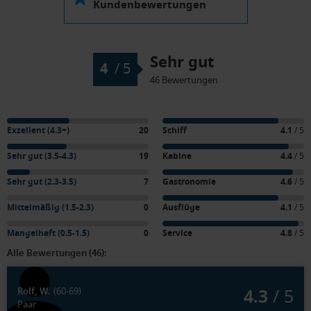
Kundenbewertungen
Sehr gut
4
/
5
46 Bewertungen
Exzellent (4.3+)
20
Schiff
4.1
/ 5
Sehr gut (3.5-4.3)
19
Kabine
4.4
/ 5
Sehr gut (2.3-3.5)
7
Gastronomie
4.6
/ 5
Mittelmäßig (1.5-2.3)
0
Ausflüge
4.1
/ 5
Mangelhaft (0.5-1.5)
0
Service
4.8
/ 5
Alle Bewertungen (46):
4.3
/ 5
Rolf, W.
(60-69)
Paar