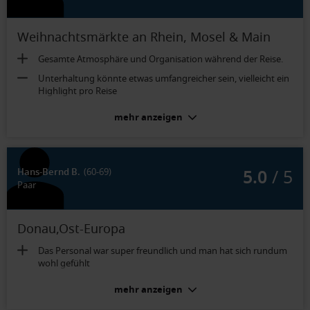
Weihnachtsmärkte an Rhein, Mosel & Main
Gesamte Atmosphäre und Organisation während der Reise.
Unterhaltung könnte etwas umfangreicher sein, vielleicht ein
Highlight pro Reise
mehr anzeigen
5.0
/ 5
Hans-Bernd B.
(60-69)
Paar
Donau,Ost-Europa
Das Personal war super freundlich und man hat sich rundum
wohl gefühlt
mehr anzeigen