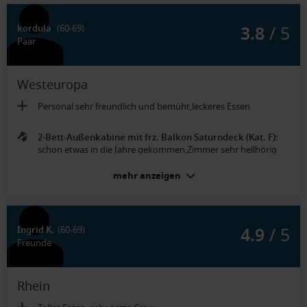
3.8
/ 5
kordula
(60-69)
Paar
Westeuropa
Personal sehr freundlich und bemüht,leckeres Essen
2-Bett-Außenkabine mit frz. Balkon Saturndeck (Kat. F):
schon etwas in die Jahre gekommen,Zimmer sehr hellhörig
mehr anzeigen
4.9
/ 5
Ingrid K.
(60-69)
Freunde
Rhein