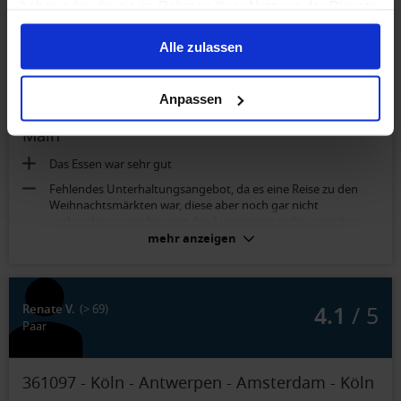
haben oder die sie im Rahmen Ihrer Nutzung der Dienste
gesammelt haben.
3.4
/ 5
Monika H.
(44-59)
Alle zulassen
Freunde
Anpassen
48970 - Weihnachtsmärkte an Rhein, Mosel &
Main
Das Essen war sehr gut
Fehlendes Unterhaltungsangebot, da es eine Reise zu den
Weihnachtsmärkten war, diese aber noch gar nicht
vorhanden waren bzw.mit den Liegezeiten nicht vereinbar
waren
mehr anzeigen
2-Bett-Außenkabine Neptundeck (Kat. D):
Es war doch recht eng, besonders im Bad.
4.1
/ 5
Renate V.
(> 69)
Paar
361097 - Köln - Antwerpen - Amsterdam - Köln