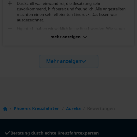
Das Schiff war einwandfrei, die Besatzung sehr
zuvorkommend, hilfsbereit und freundlich. Alle Angestellten
machten einen sehr effizienten Eindruck. Das Essen war
ausgezeichnet.
Eigentlich haben wir wirklich keine Beschwerden. Wie schon
erwähnt, die Kabine war etwas klein, aber man kann es
mehr anzeigen
verstehen, da even nur so viel Raum zur Verfügung steht.
2-Bett-Außenkabine mit frz. Balkon (Kat. G):
Die Kabine war etwas klein aber sauber. Wir haben uns sehr
Mehr anzeigen
wohl gefühlt.
/
Phoenix Kreuzfahrten
/
Aurelia
/
Bewertungen
Beratung durch echte Kreuzfahrtexperten