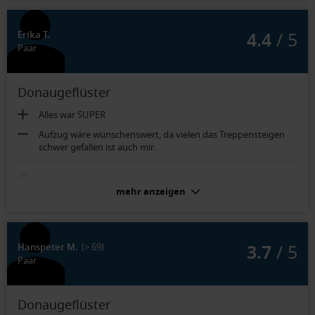
4.4
/ 5
Erika T.
Paar
Donaugeflüster
Alles war SUPER
Aufzug wäre wünschenswert, da vielen das Treppensteigen
schwer gefallen ist auch mir.
Klein aber fein.
mehr anzeigen
3.7
/ 5
Hanspeter M.
(> 69)
Paar
Donaugeflüster