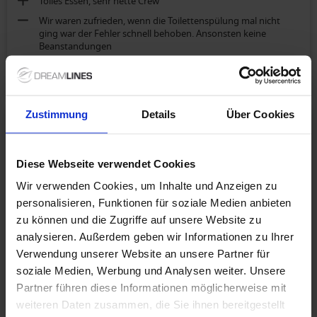
Tolles Essen, sehr nette Crew
Wir waren zufrieden, wenn die Toilettenspülung mal nicht
ging war der Fehler schnell behoben. Ansonsten keine
Beanstandungen
2-Bett-Außenkabine Saturndeck (Kat. E):
mehr anzeigen
die Kabine war grundsätzlich in Ordnung nur etwas wenig
Stauraum
Zustimmung
Details
Über Cookies
4.8
/ 5
Christel T.
(60-69)
Paar
Diese Webseite verwendet Cookies
Wir verwenden Cookies, um Inhalte und Anzeigen zu
48970 - Weihnachtsmärkte an Rhein, Mosel &
personalisieren, Funktionen für soziale Medien anbieten
Main
zu können und die Zugriffe auf unsere Website zu
Ich fand die vielen Extras seht nett , wie Weihnachtsmarkt an
analysieren. Außerdem geben wir Informationen zu Ihrer
Bord oder die Plätzchenteller an der Bar.
Verwendung unserer Website an unsere Partner für
Mir ist leider nicht mitgeteilt worden das der Anlegeplatz des
soziale Medien, Werbung und Analysen weiter. Unsere
Schiffes sich geändert hat. Über einen Personenaufzug
Partner führen diese Informationen möglicherweise mit
könnte man sich Gedanken machen.
mehr anzeigen
weiteren Daten zusammen, die Sie ihnen bereitgestellt