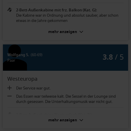
2-Bett-Außenkabine mit frz. Balkon (Kat. G):
Die Kabine war in Ordnung und absolut sauber, aber schon
etwas in die Jahre gekommen
mehr anzeigen
3.8
/ 5
Wolfgang S.
(60-69)
Paar
Westeuropa
Der Service war gut.
Das Essen war teilweise kalt. Die Sessel in der Lounge sind
durch gesessen. Die Unterhaltungsmusik war nicht gut.
2-Bett-Außenkabine Neptundeck (Kat. D):
Die großen Fenster sind schön. Die Nasszelle könnte etwas
mehr anzeigen
größer sein.