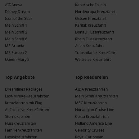
AIDAnova
Kanarische Inseln
Disney Dream
Nordeuropa Kreuzfahrt
Icon of the Seas
Ostsee Kreuzfahrt
Mein Schiff 1
Karibik Kreuzfahrt
Mein Schiff 2
Donau Flusskreuzfahrt
Mein Schiff 6
Rhein Flusskreuzfahrt
MS Artania
Asien Kreuzfahrt
MS Europa 2
Transatlantik Kreuzfahrt
Queen Mary 2
Weltreise Kreuzfahrt
Top Angebote
Top Reedereien
Dreamlines Packages
AIDA Kreuzfahrten
Last-Minute-Kreuzfahrten
Mein Schiff Kreuzfahrten
Kreuzfahrten mit Flug
MSC Kreuzfahrten
All Inclusive Kreuzfahrten
Norwegian Cruise Line
Stornokabinen
Costa Kreuzfahrten
Flusskreuzfahrten
Holland America Line
Familienkreuzfahrten
Celebrity Cruises
Luxuskreuzfahrten
Royal Caribbean