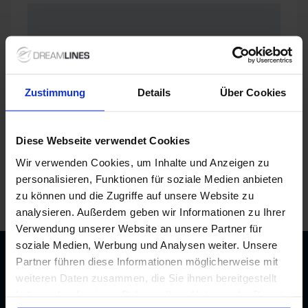
Zustimmung
Details
Über Cookies
Diese Webseite verwendet Cookies
Wir verwenden Cookies, um Inhalte und Anzeigen zu
personalisieren, Funktionen für soziale Medien anbieten
/
Amadeus Flusskreuzfahrten
/
Amadeus Nova
/
zu können und die Zugriffe auf unsere Website zu
Kabinen und Deckplan
analysieren. Außerdem geben wir Informationen zu Ihrer
Verwendung unserer Website an unsere Partner für
soziale Medien, Werbung und Analysen weiter. Unsere
Partner führen diese Informationen möglicherweise mit
Beratung durch echte Kreuzfahrtexperten
Bis zu 200 € Bordguthaben
weiteren Daten zusammen, die Sie ihnen bereitgestellt
Best-Preis-Garantie
haben oder die sie im Rahmen Ihrer Nutzung der Dienste