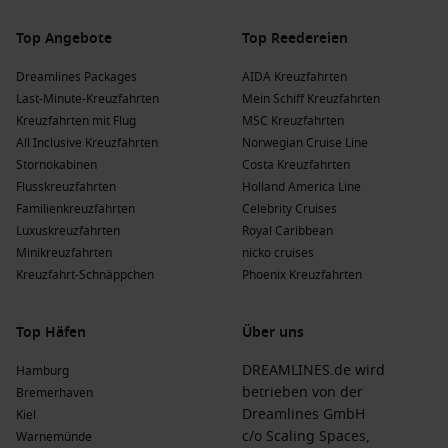
Top Angebote
Top Reedereien
Dreamlines Packages
AIDA Kreuzfahrten
Last-Minute-Kreuzfahrten
Mein Schiff Kreuzfahrten
Kreuzfahrten mit Flug
MSC Kreuzfahrten
All Inclusive Kreuzfahrten
Norwegian Cruise Line
Stornokabinen
Costa Kreuzfahrten
Flusskreuzfahrten
Holland America Line
Familienkreuzfahrten
Celebrity Cruises
Luxuskreuzfahrten
Royal Caribbean
Minikreuzfahrten
nicko cruises
Kreuzfahrt-Schnäppchen
Phoenix Kreuzfahrten
Top Häfen
Über uns
DREAMLINES.de wird
Hamburg
betrieben von der
Bremerhaven
Dreamlines GmbH
Kiel
c/o Scaling Spaces,
Warnemünde