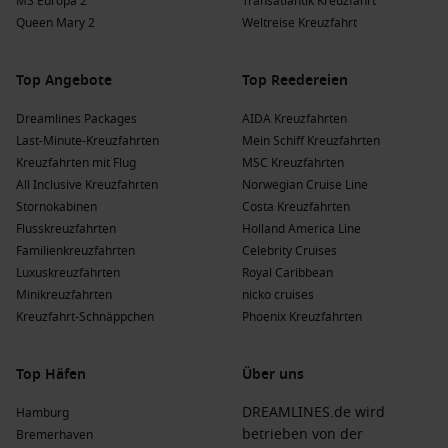
MS Europa 2
Transatlantik Kreuzfahrt
Queen Mary 2
Weltreise Kreuzfahrt
Top Angebote
Top Reedereien
Dreamlines Packages
AIDA Kreuzfahrten
Last-Minute-Kreuzfahrten
Mein Schiff Kreuzfahrten
Kreuzfahrten mit Flug
MSC Kreuzfahrten
All Inclusive Kreuzfahrten
Norwegian Cruise Line
Stornokabinen
Costa Kreuzfahrten
Flusskreuzfahrten
Holland America Line
Familienkreuzfahrten
Celebrity Cruises
Luxuskreuzfahrten
Royal Caribbean
Minikreuzfahrten
nicko cruises
Kreuzfahrt-Schnäppchen
Phoenix Kreuzfahrten
Top Häfen
Über uns
DREAMLINES.de wird
Hamburg
betrieben von der
Bremerhaven