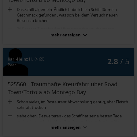
Town/Tortola ab Montego Bay
Das Schiff algemein. Ändlich habe ich ein Schiff für mein
Geschmack gefunden , was sich bei dem Versuch neuen
Reisen zu buchen
70 Prozent Zuschlag für Alleinreisenden ist überzogen,
Wucherung, ungerecht bis zu Diskriminirung etc... Es
mehr anzeigen
unfreundlich : Sie können auch 365 Tage im Jahr buchen, sie
bekommen kein Cent Ermässigung auf die Reise. Bei Weltreise
wurde mir grosszügig 75,- EUR Bordguthaben angeboten
Mein Limit auch bei Hotels ist max. 50 Prozent.
2.8
/ 5
Karl-Heinz H.
(> 69)
Paar
525560 - Traumhafte Kreuzfahrt über Road
Town/Tortola ab Montego Bay
Schon vieles, im Restaurant Abwechslung genug, aber Fleisch
sehr oft trocken
siehe oben. Desweiteren - das Schiff hat seine besten Tage
auch schon gehabt, überall außen und innen Rostansätze
mehr anzeigen
Balkonkabine Bella (Kat. B1):