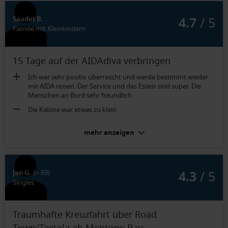
4.7
/ 5
Saadet B.
Familie mit Kleinkindern
15 Tage auf der AIDAdiva verbringen
Ich war sehr positiv überrascht und werde bestimmt wieder
mit AIDA reisen. Der Service und das Essen sind super. Die
Menschen an Bord sehr freundlich.
Die Kabine war etwas zu klein
Ich fand die Kabine für 4 Personen etwas zu klein.
mehr anzeigen
4.3
/ 5
Jan G.
(> 69)
Singles
Traumhafte Kreuzfahrt über Road