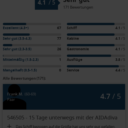
4.1
/
5
171 Bewertungen
Exzellent (4.3+)
67
Schiff
4.1
/ 5
Sehr gut (3.5-4.3)
77
Kabine
4.1
/ 5
Sehr gut (2.3-3.5)
26
Gastronomie
4.1
/ 5
Mittelmäßig (1.5-2.3)
1
Ausflüge
3.8
/ 5
Mangelhaft (0.5-1.5)
0
Service
4.4
/ 5
Alle Bewertungen (171):
4.7
/ 5
Frank M.
(60-69)
Paar
546505 - 15 Tage unterwegs mit der AIDAdiva
Das Schiff bezogen auf die Größe hat uns sehr gut gefallen.