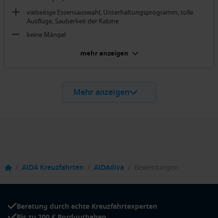
vielseitige Essensauswahl, Unterhaltungsprogramm, tolle
Ausflüge, Sauberkeit der Kabine
keine Mängel
mehr anzeigen
Mehr anzeigen
/
AIDA Kreuzfahrten
/
AIDAdiva
/
Bewertungen
Beratung durch echte Kreuzfahrtexperten
Bis zu 200 € Bordguthaben