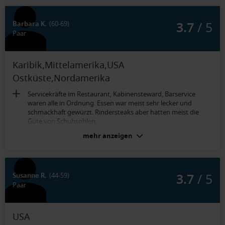
Die Kabine hat schon bessere Tage gehabt
3.7
/ 5
Barbara K.
(60-69)
Paar
Karibik,Mittelamerika,USA
Ostküste,Nordamerika
Servicekräfte im Restaurant, Kabinensteward, Barservice
waren alle in Ordnung. Essen war meist sehr lecker und
schmackhaft gewürzt. Rindersteaks aber hatten meist die
Güte von Schuhsohlen.
Wir landeten gegen 18:15 in New York und waren gegen 23:00
mehr anzeigen
endlich in dem einzigen Bordrestaurant das noch geöffnet
hatte und das mit ca. 500 weiteren neuen Gästen.(
Immigration ging sehr flott, Koffer kamen auch schnell, aber
dann warteten wir über 1 1/2 Std. auf die Busse zum Schiff -
3.7
/ 5
Susanne R.
(44-59)
über 1 Std. Busfahrt durch eine wegen des morgigen NY-
Paar
Marathon völlig verstopfte Straßen - als wir endlich vor dem
Schiff waren durfte man nicht aussteigen- wieder 1/2 Std.
sitzen. Unsere Bordpässe lauteten beide auf Barbara K. einmal
USA
mit meinem Foto und einmal mit dem Foto meines Mannes.