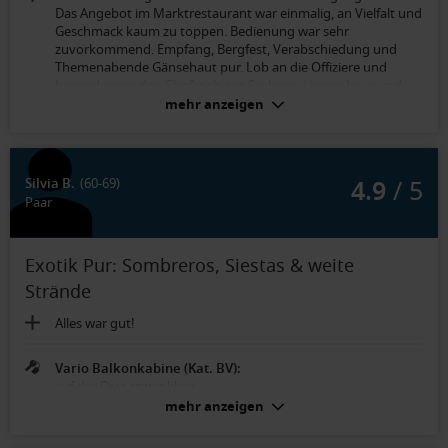
Das Angebot im Marktrestaurant war einmalig, an Vielfalt und
Geschmack kaum zu toppen. Bedienung war sehr
zuvorkommend. Empfang, Bergfest, Verabschiedung und
Themenabende Gänsehaut pur. Lob an die Offiziere und
besonders an den Chefkoch aus Sachsen. Happy hour und
Buffet auf dem Pooldeck. Auftritte der AIDA Stars.
mehr anzeigen
Es ist ein deutsches Schiff mit meist deutschen Urlaubern da
wäre es wünschenswert wenn bei jeden über Aida gebuchten
Ausflug ein deutsch sprechender bzw. übersetzender
4.9
/ 5
Silvia B.
(60-69)
Begleiter dabei wäre.
Paar
Meerblickkabine (Kat. MA):
Die Größe der Kabine, das Bas Bad, der Stauraum Ausstattung
Exotik Pur: Sombreros, Siestas & weite
der Kabine war in die Jahre gekommen
Strände
Alles war gut!
Vario Balkonkabine (Kat. BV):
auf der Diva etwas klein.
mehr anzeigen