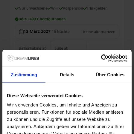
Nur Erwachsene
Wi-Fi
Vollpension
Trinkgelder
Bis zu 499 € Bordguthaben
13 März 2027
16
Nächte
Keine alternativen
Balkonkabine
ab
Suite
ab
6.889 €
10.729 €
p. P.
p. P.
6.959 €
Nur Kreuzfahrt
Zustimmung
Details
Über Cookies
Transatlantik ab Miami auf der Vista
Diese Webseite verwendet Cookies
Ab Miami, Florida, USA An Southampton
Wir verwenden Cookies, um Inhalte und Anzeigen zu
Vista
personalisieren, Funktionen für soziale Medien anbieten
Nur Erwachsene
Wi-Fi
Vollpension
Trinkgelder
zu können und die Zugriffe auf unsere Website zu
analysieren. Außerdem geben wir Informationen zu Ihrer
Bis zu 199 € Bordguthaben
Verwendung unserer Website an unsere Partner für