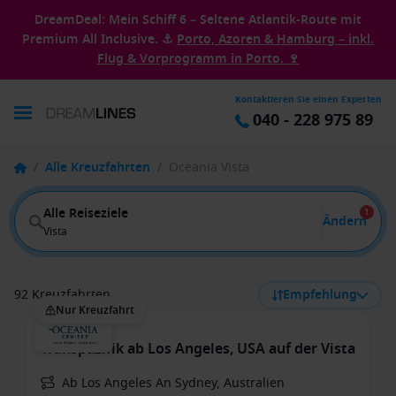
DreamDeal: Mein Schiff 6 – Seltene Atlantik-Route mit
Premium All Inclusive. ⚓
Porto, Azoren & Hamburg – inkl.
Flug & Vorprogramm in Porto. 🍷
Kontaktieren Sie einen Experten
040 - 228 975 89
/
Alle Kreuzfahrten
/
Oceania Vista
Alle Reiseziele
1
Ändern
Vista
92 Kreuzfahrten
Empfehlung
Nur Kreuzfahrt
Transpazifik ab Los Angeles, USA auf der Vista
Ab Los Angeles An Sydney, Australien