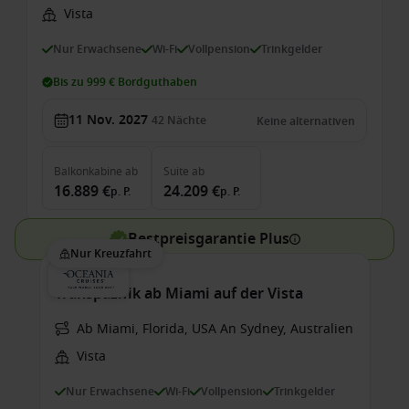
Vista
Nur Erwachsene
Wi-Fi
Vollpension
Trinkgelder
Bis zu 999 € Bordguthaben
11 Nov. 2027
42
Nächte
Keine alternativen
Balkonkabine
ab
Suite
ab
16.889 €
24.209 €
p. P.
p. P.
Bestpreisgarantie Plus
Nur Kreuzfahrt
Transpazifik ab Miami auf der Vista
Ab Miami, Florida, USA An Sydney, Australien
Vista
Nur Erwachsene
Wi-Fi
Vollpension
Trinkgelder