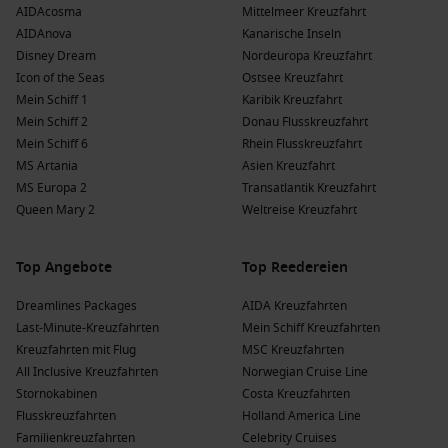
AIDAcosma
Mittelmeer Kreuzfahrt
AIDAnova
Kanarische Inseln
Disney Dream
Nordeuropa Kreuzfahrt
Icon of the Seas
Ostsee Kreuzfahrt
Mein Schiff 1
Karibik Kreuzfahrt
Mein Schiff 2
Donau Flusskreuzfahrt
Mein Schiff 6
Rhein Flusskreuzfahrt
MS Artania
Asien Kreuzfahrt
MS Europa 2
Transatlantik Kreuzfahrt
Queen Mary 2
Weltreise Kreuzfahrt
Top Angebote
Top Reedereien
Dreamlines Packages
AIDA Kreuzfahrten
Last-Minute-Kreuzfahrten
Mein Schiff Kreuzfahrten
Kreuzfahrten mit Flug
MSC Kreuzfahrten
All Inclusive Kreuzfahrten
Norwegian Cruise Line
Stornokabinen
Costa Kreuzfahrten
Flusskreuzfahrten
Holland America Line
Familienkreuzfahrten
Celebrity Cruises