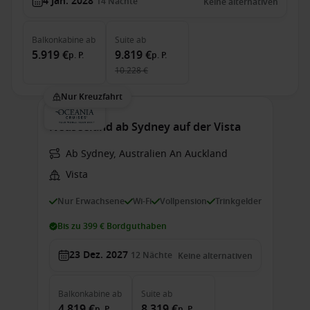
4 Jan. 2028
14
Nächte
Keine alternativen
Balkonkabine
ab
Suite
ab
5.919 €
9.819 €
p. P.
p. P.
10.228 €
Nur Kreuzfahrt
Neuseeland ab Sydney auf der Vista
Ab Sydney, Australien An Auckland
Vista
Nur Erwachsene
Wi-Fi
Vollpension
Trinkgelder
Bis zu 399 € Bordguthaben
23 Dez. 2027
12
Nächte
Keine alternativen
Balkonkabine
ab
Suite
ab
4.819 €
8.319 €
p. P.
p. P.