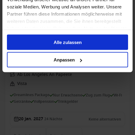
soziale Medien, Werbung und Analysen weiter. Unsere
31 März 2029
14
Nächte
Keine alternativen
Partner führen diese Informationen möglicherweise mit
weiteren Daten zusammen, die Sie ihnen bereitgestellt
Balkonkabine
ab
Suite
ab
haben oder die sie im Rahmen Ihrer Nutzung der Dienste
3.399 €
5.559 €
p. P.
p. P.
gesammelt haben.
Alle zulassen
Kreuzfahrt mit Flug, Hotel
Oceania Vista - Aloha & Südseezauber: Von Los
Anpassen
Angeles nach Tahiti
Ab Los Angeles An Papeete
Vista
Dreamlines Package
Nur Erwachsene
Zug zum Flug
Wi-Fi
Getränke
Vollpension
Trinkgelder
20 Jan. 2027
24
Nächte
Keine alternativen