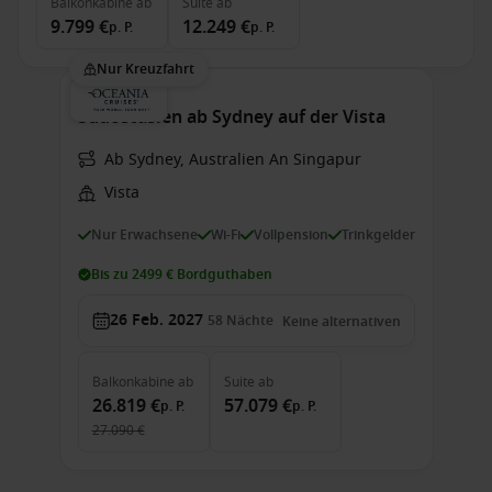
Balkonkabine
ab
Suite
ab
9.799 €
12.249 €
p. P.
p. P.
Nur Kreuzfahrt
Südostasien ab Sydney auf der Vista
Ab Sydney, Australien An Singapur
Vista
Nur Erwachsene
Wi-Fi
Vollpension
Trinkgelder
Bis zu 2499 € Bordguthaben
26 Feb. 2027
58
Nächte
Keine alternativen
Balkonkabine
ab
Suite
ab
26.819 €
57.079 €
p. P.
p. P.
27.090 €