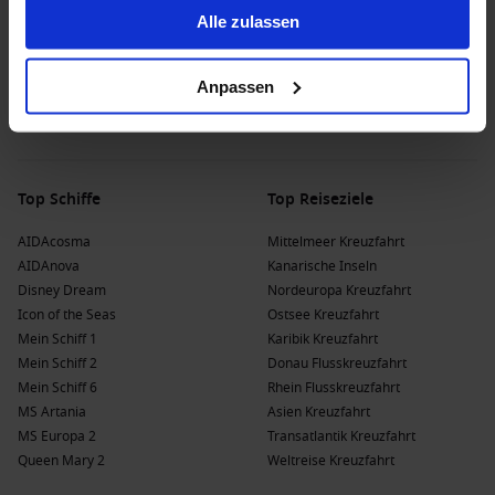
Alle zulassen
Anpassen
Top Schiffe
Top Reiseziele
AIDAcosma
Mittelmeer Kreuzfahrt
AIDAnova
Kanarische Inseln
Disney Dream
Nordeuropa Kreuzfahrt
Icon of the Seas
Ostsee Kreuzfahrt
Mein Schiff 1
Karibik Kreuzfahrt
Mein Schiff 2
Donau Flusskreuzfahrt
Mein Schiff 6
Rhein Flusskreuzfahrt
MS Artania
Asien Kreuzfahrt
MS Europa 2
Transatlantik Kreuzfahrt
Queen Mary 2
Weltreise Kreuzfahrt