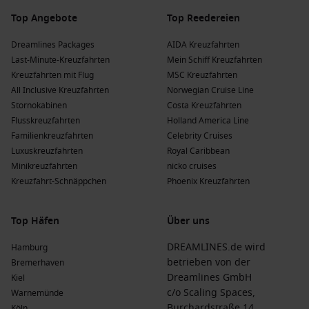
Top Angebote
Top Reedereien
Dreamlines Packages
AIDA Kreuzfahrten
Last-Minute-Kreuzfahrten
Mein Schiff Kreuzfahrten
Kreuzfahrten mit Flug
MSC Kreuzfahrten
All Inclusive Kreuzfahrten
Norwegian Cruise Line
Stornokabinen
Costa Kreuzfahrten
Flusskreuzfahrten
Holland America Line
Familienkreuzfahrten
Celebrity Cruises
Luxuskreuzfahrten
Royal Caribbean
Minikreuzfahrten
nicko cruises
Kreuzfahrt-Schnäppchen
Phoenix Kreuzfahrten
Top Häfen
Über uns
DREAMLINES.de wird
Hamburg
betrieben von der
Bremerhaven
Dreamlines GmbH
Kiel
c/o Scaling Spaces,
Warnemünde
Burchardstraße 14
Köln