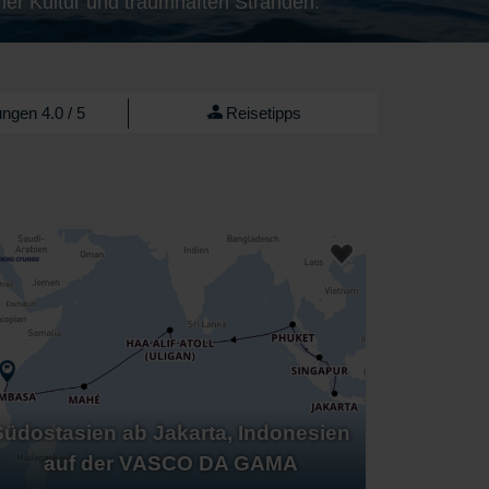
cher Kultur und traumhaften Stränden.
ngen 4.0 / 5
Reisetipps
Südostasien ab Jakarta, Indonesien
auf der VASCO DA GAMA