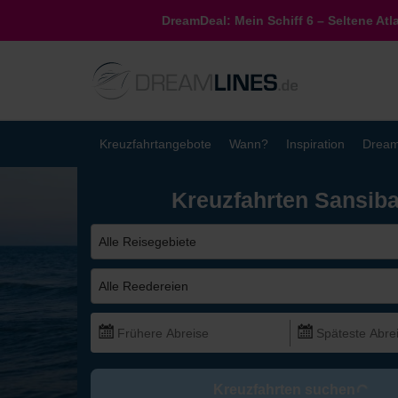
DreamDeal: Mein Schiff 6 – Seltene Atl
Kreuzfahrtangebote
Wann?
Inspiration
Dream
Kreuzfahrten Sansiba
Alle Reisegebiete
Alle Reedereien
Kreuzfahrten suchen