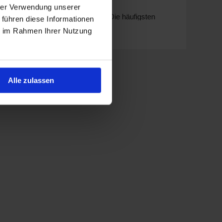
hrer Verwendung unserer
e erstklassigen Service an Bord. Die häufigsten
 führen diese Informationen
ie im Rahmen Ihrer Nutzung
ekannt für ihre kleinen Gruppengrößen und
durch geräumige Kabinen und erstklassige
Alle zulassen
binieren luxuriöse Annehmlichkeiten und einzigartige
e intime Kreuzfahrtserfahrung mit festlichen
ale Punkt für Ihre Erkundungen ist:
Aufenthalts sollten Sie den historischen Markt von
de Kultur in den alten arabischen Häusern und dem
nd um die Stadt führt.