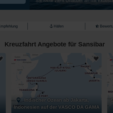
Sansibar zieht Urlauber an mit exotis
Empfehlung
Häfen
Bewertu
Kreuzfahrt Angebote für Sansibar
Indischer Ozean ab Jakarta,
Indonesien auf der VASCO DA GAMA