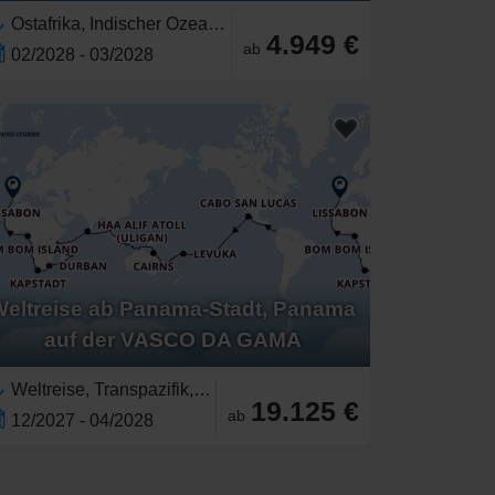
Ostafrika, Indischer Ozean,Südostasien,Asien,Seychellen,Afrika,Malediven,Java,Indonesien,Kenia,Sansibar,Tansania,Thailand,Malaysia,Singapur
4.949 €
ab
02/2028 - 03/2028
Weltreise ab Panama-Stadt, Panama
auf der VASCO DA GAMA
Weltreise, Transpazifik,Transatlantik,Afrika,Indischer Ozean,Asien,Südostasien,Pazifik,Ostafrika,Südliches Afrika,Polynesien,Australien,Australien und Neuseeland,Indonesien,Südafrika,Französisch-Polynesien,Mittelamerika,Mexiko,Mexikanische Riviera,Nordamerika,Westmexiko,Seychellen,Südsee,Komoren,Great Barrier Reef, Australien,Java,Costa Rica,Malediven,Madagaskar,Mauritius,São Tomé und Príncipe,Guatemala,Bali,Baja California, Mexiko,Angola,Neukaledonien,Kanarische Inseln,Spanien,Southern Europe,Costa de Lisboa,Europa,Portugal,Namibia,Vanuatu,Fidschi,Kenia,Sydney, Australien,Sansibar,Tansania,Thailand,Malaysia,Panama,Tonga,Singapur,Darwin, Australien,Cookinseln,Réunion
19.125 €
ab
12/2027 - 04/2028