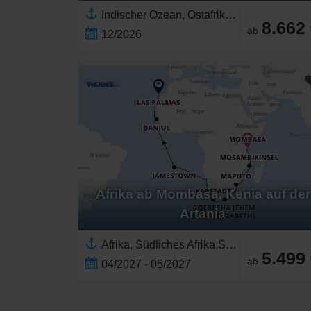
Indischer Ozean, Ostafrika,Afrika,Seychellen,Madagaskar,Mauritius,Réunion,Sansibar,Tansania,Kenia
8.662
ab
12/2026
Afrika ab Mombasa, Kenia auf der
Artania
Afrika, Südliches Afrika,Südafrika,Mosambik,Namibia,Ostafrika,Westafrika,Senegal,Spanien,Kenia,Kanarische Inseln,Tansania,Gambia,Sansibar
5.499
ab
04/2027 - 05/2027