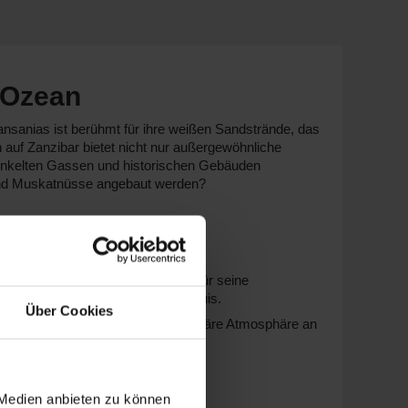
 Ozean
 Tansanias ist berühmt für ihre weißen Sandstrände, das
 auf Zanzibar bietet nicht nur außergewöhnliche
winkelten Gassen und historischen Gebäuden
 und Muskatnüsse angebaut werden?
n Dawn
. Dieses Schiff ist bekannt für seine
folgen meist von
Doha
oder Port Louis.
Über Cookies
ren persönlichen Service und familiäre Atmosphäre an
 Medien anbieten zu können