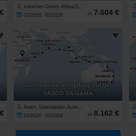
Indischer Ozean, Afrika,Ostafrika,Südostasien,Asien,Seychellen,Komoren,Südafrika,Südliches Afrika,Malediven,Madagaskar,Mauritius,Java,Indonesien,Kenia,Sansibar,Tansania,Thailand,Malaysia,Singapur,Réunion
 €
7.604 €
ab
02/2028 - 03/2028
Südostasien ab Sydney auf der
VASCO DA GAMA
Asien, Südostasien,Australien,Australien und Neuseeland,Indonesien,Ostafrika,Indischer Ozean,Seychellen,Great Barrier Reef, Australien,Java,Afrika,Malediven,Bali,Kenia,Sydney, Australien,Sansibar,Tansania,Thailand,Malaysia,Singapur,Darwin, Australien
 €
8.162 €
ab
01/2028 - 03/2028