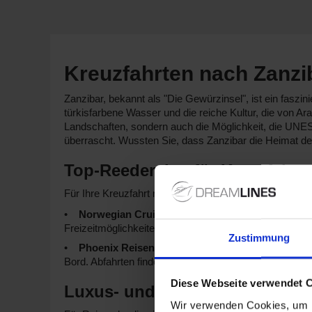
Kreuzfahrten nach Zanzi
Zanzibar, bekannt als "Die Gewürzinsel", ist ein faszi
türkisfarbene Wasser und die reiche Kultur, die von Ar
Landschaften, sondern auch die Möglichkeit, die UNE
überrascht. Wussten Sie, dass Zanzibar die Heimat 
Top-Reedereien für Kreuzfahrt
Für Ihre Kreuzfahrt nach Zanzibar bieten wir verschie
Norwegian Cruise Line:
Mit einer Flotte von 20 Sc
Freizeitmöglichkeiten und großartigen Restaurants, die
Zustimmung
Phoenix Reisen:
Diese Reederei hat 36 Schiffe, da
Bord. Abfahrten finden häufig von
Bremerhaven
oder
H
Diese Webseite verwendet 
Luxus- und Kleinschiff-Kreuzf
Wir verwenden Cookies, um I