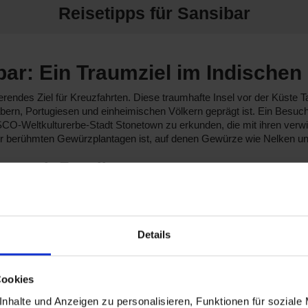
Reisetipps für Sansibar
bar: Ein Traumziel im Indischen
nierendes Ziel für Kreuzfahrten. Diese traumhafte Insel vor der Küste
abern, Portugiesen und einheimischen Völkern geprägt ist. Ein Besuch
SCO-Weltkulturerbe-Stadt Stonetown zu erkunden, die mit ihren ver
der berühmten Gewürzplantagen ist, auf denen Gewürze wie Nelken
en nach Zanzibar
dene renommierte Reedereien. Hier sind die wichtigsten:
hiffen bietet NCL 1 Schiff für Reisen nach Zanzibar an, die
Norwegia
 internationale Küche und lokale Spezialitäten anbieten. Abfahrten er
Details
runter 1 Schiff, das Zanzibar besucht. Die
Amera
überzeugt durch ih
urghada
statt.
Cookies
ahrten nach Zanzibar
nhalte und Anzeigen zu personalisieren, Funktionen für soziale