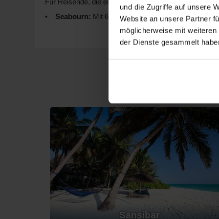
Für Reisende, die ein besonders exklusives Erlebnis s
und die Zugriffe auf unsere 
Seabourn:
Mit 6 Schiffen, von denen 1 nach Zanziba
Website an unsere Partner fü
Abfahrtsorte sind Kapstadt oder
Barcelona
.
möglicherweise mit weiteren
Ponant:
Diese Reederei mit 14 Schiffen bietet 2 z
der Dienste gesammelt habe
maßgeschneiderten Exkursionen. Abfahrten finden oft
Hapag Lloyd:
Mit einer Flotte von 5 Schiffen bedie
Gastronomie aus. Abfahrten erfolgen meist von Port Lo
Silversea:
Mit 12 Schiffen bietet Silversea 1 nach 
Erlebnisse. Abfahrtsort ist in der Regel Mahé.
Azamara Cruises:
Diese Reederei hat 4 Schiffe, v
Veranstaltungen und kulinarischen Erlebnissen. Häufig
Häfen in Zanzibar und ihre Hig
Bei Ihrer Ankunft in Zanzibar werden Sie den lebhafte
Sansibar:
Die Stadt ist berühmt für ihre Altstadt,
Darajani besuchen, wo lokale Gewürze, Kunsthandwerk
ehemaligen Sklavenmarkt. Genießen Sie bei Ihrem Besuc
Top-Häfen außerhalb von Zanzi
Sansibar