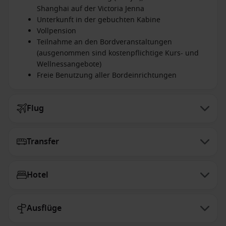
Spaziergangs das moderne Pudong-Viertel und ehemalige
Shanghai auf der Victoria Jenna
französische Konzession erkunden.
Unterkunft in der gebuchten Kabine
Verpflegung: Frühstück, Mittagessen
Vollpension
Tag 15:
Sie werden von Ihrem Hotel in Shanghai abgeholt
Teilnahme an den Bordveranstaltungen
und zum Flughafen gebracht, von wo aus Sie wieder zurück
(ausgenommen sind kostenpflichtige Kurs- und
nach Deutschland fliegen.
Wellnessangebote)
Verpflegung: Frühstück
Freie Benutzung aller Bordeinrichtungen
Flug
Transfer
Hotel
Ausflüge