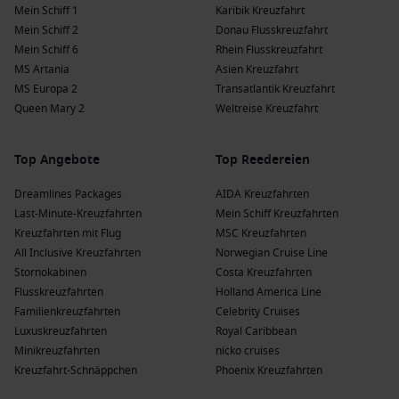
Mein Schiff 1
Karibik Kreuzfahrt
Mein Schiff 2
Donau Flusskreuzfahrt
Mein Schiff 6
Rhein Flusskreuzfahrt
MS Artania
Asien Kreuzfahrt
MS Europa 2
Transatlantik Kreuzfahrt
Queen Mary 2
Weltreise Kreuzfahrt
Top Angebote
Top Reedereien
Dreamlines Packages
AIDA Kreuzfahrten
Last-Minute-Kreuzfahrten
Mein Schiff Kreuzfahrten
Kreuzfahrten mit Flug
MSC Kreuzfahrten
All Inclusive Kreuzfahrten
Norwegian Cruise Line
Stornokabinen
Costa Kreuzfahrten
Flusskreuzfahrten
Holland America Line
Familienkreuzfahrten
Celebrity Cruises
Luxuskreuzfahrten
Royal Caribbean
Minikreuzfahrten
nicko cruises
Kreuzfahrt-Schnäppchen
Phoenix Kreuzfahrten