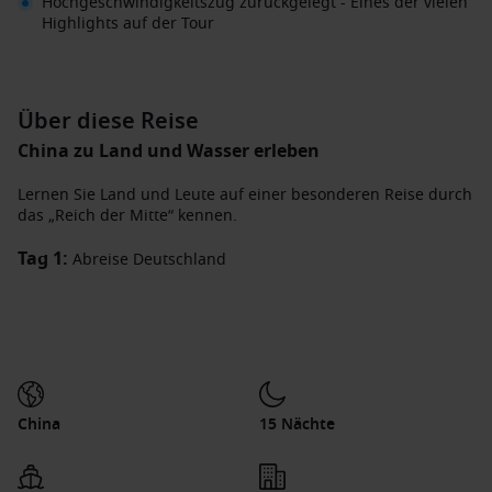
Hochgeschwindigkeitszug zurückgelegt - Eines der vielen
Highlights auf der Tour
Über diese Reise
China zu Land und Wasser erleben
Lernen Sie Land und Leute auf einer besonderen Reise durch
das „Reich der Mitte“ kennen.
Tag 1:
Abreise Deutschland
Tag 2:
Nach Ihrer Ankunft in Peking werden Sie durch Ihre
Reiseleitung begrüßt und zu Ihrem Hotel gebracht.
Tag 3
: Ihr erster Tag in Peking steht ganz im Zeichen der
Geschichte. Besuchen Sie gemeinsam mit Ihrer Reiseleitung
den Platz des himmlischen Friedens, die verbotene Stadt, wo
China
15 Nächte
einst der Kaiser residierte, sowie den Himmelstempel und
lernen Sie die chinesische Teekultur in einem lokalen
Teegeschäft kennen.