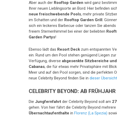
Aber auch der
Rooftop Garden
wird ganz bestimmt
Ihrer neuen Lieblingsorte an Bord. Hier befinden si
neue freischwebende Pools
, mehr private Sitzbe
im Schatten und der
Rooftop Garden Grill
. Gönnen
sich ein leckeres Barbecue oder tanzen Sie abends
freiem Sternenhimmel bei einer der beliebten
Rooft
Garden Partys
!
Ebenso lädt das
Resort Deck
zum entspannten Ve
ein. Rund um den Pool stehen genügend Liegen zur
Verfügung, diverse
abgesenkte Sitzbereiche und
Cabanas
, die für etwas mehr Privatsphäre mit Blic
Meer und auf den Pool sorgen, sind die perfekten 
neue Celebrity Beyond finden Sie in
dieser Übersich
CELEBRITY BEYOND: AB FRÜHJAHR 
Die
Jungfernfahrt
der Celebrity Beyond soll am
27
gehen. Von hier fährt die Celebrity Beyond mehrere
Übernachtaufenthalte
in
Florenz (La Spezia)
sowie