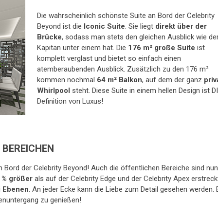
Die wahrscheinlich schönste Suite an Bord der Celebrity
Beyond ist die
Iconic Suite
. Sie liegt
direkt über der
Brücke
, sodass man stets den gleichen Ausblick wie de
Kapitän unter einem hat. Die
176 m² große Suite
ist
komplett verglast und bietet so einfach einen
atemberaubenden Ausblick. Zusätzlich zu den 176 m²
kommen nochmal
64 m² Balkon
, auf dem der ganz
priv
Whirlpool
steht. Diese Suite in einem hellen Design ist D
Definition von Luxus!
 BEREICHEN
n Bord der Celebrity Beyond! Auch die öffentlichen Bereiche sind nun
 % größer
als auf der Celebrity Edge und der Celebrity Apex erstreck
i Ebenen
. An jeder Ecke kann die Liebe zum Detail gesehen werden. 
enuntergang zu genießen!