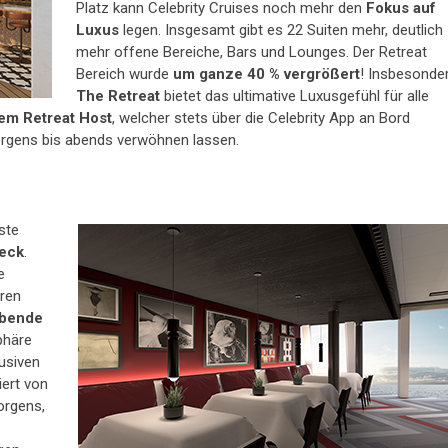
Platz kann Celebrity Cruises noch mehr den
Fokus auf
Luxus
legen. Insgesamt gibt es 22 Suiten mehr, deutlich
mehr offene Bereiche, Bars und Lounges. Der Retreat
Bereich wurde
um ganze 40 % vergrößert
! Insbesonde
The Retreat
bietet das ultimative Luxusgefühl für alle
em Retreat Host
, welcher stets über die Celebrity App an Bord
morgens bis abends verwöhnen lassen.
ste
deck
.
e
eren
ebende
sphäre
lusiven
iert von
orgens,