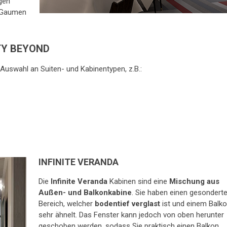
gen
r Gaumen
TY BEYOND
Auswahl an Suiten- und Kabinentypen, z.B.:
INFINITE VERANDA
Die
Infinite Veranda
Kabinen sind eine
Mischung aus
Außen- und Balkonkabine
. Sie haben einen gesondert
Bereich, welcher
bodentief verglast
ist und einem Balk
sehr ähnelt. Das Fenster kann jedoch von oben herunter
geschoben werden, sodass Sie praktisch einen Balkon