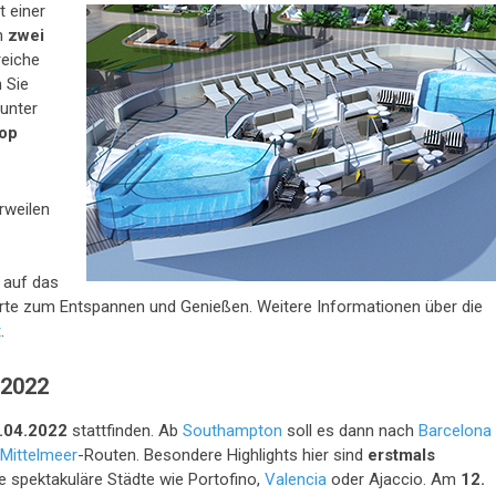
 einer
ch
zwei
reiche
 Sie
 unter
op
rweilen
k auf das
Orte zum Entspannen und Genießen. Weitere Informationen über die
t
.
2022
.04.2022
stattfinden. Ab
Southampton
soll es dann nach
Barcelona
Mittelmeer
-Routen. Besondere Highlights hier sind
erstmals
 spektakuläre Städte wie Portofino,
Valencia
oder Ajaccio. Am
12.