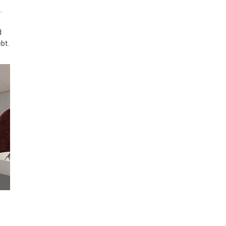
.
d
bt.