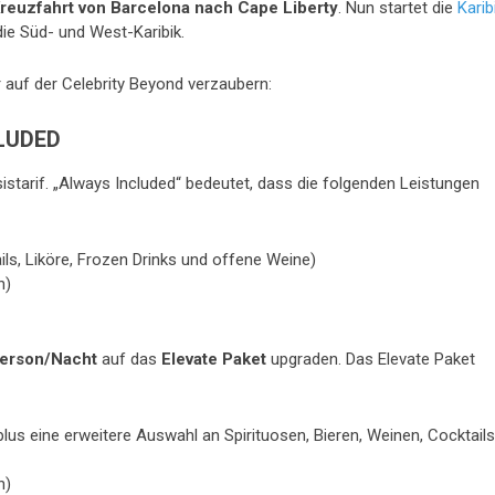
reuzfahrt von Barcelona nach Cape Liberty
. Nun startet die
Karib
die Süd- und West-Karibik.
r auf der Celebrity Beyond verzaubern:
LUDED
istarif. „Always Included“ bedeutet, dass die folgenden Leistungen
ils, Liköre, Frozen Drinks und offene Weine)
n)
Person/Nacht
auf das
Elevate Paket
upgraden. Das Elevate Paket
us eine erweitere Auswahl an Spirituosen, Bieren, Weinen, Cocktails
n)