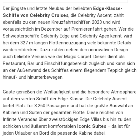
Der jüngste und letzte Neubau der beliebten
Edge-Klasse-
Schiffe von Celebrity Cruises
, die Celebrity Ascent, zählt
ebenfalls zu den neuen Kreuzfahrtschiffen 2023 und wird
voraussichtlich im Dezember auf Premierenfahrt gehen. Wer die
Schwesterschiffe Celebrity Edge und Celebrity Apex kennt, wird
bei dem 327 m langen Flottenneuzugang viele bekannte Details
wiederentdecken. Dazu zählen neben dem innovativen Design
auch beliebte Venues wie der Magic Carpet. Dieser dient als
Restaurant, Bar und Einschiffungsbereich zugleich und kann sich
an der Außenwand des Schiffes einem fliegendem Teppich gleich
hinauf- und hinunterbewegen.
Gäste genießen die Weitläufigkeit und die besondere Atmosphäre
auf dem vierten Schiff der Edge-Klasse. Die Celebrity Ascent
bietet Platz für 3.260 Passagiere und hat die größte Auswahl an
Kabinen und Suiten der gesamten Flotte. Diese reichen von
Infinite Verandas über zweistöckigen Edge Villas bis hin zu den
schicken und äußerst komfortablen
Iconic Suites
– da ist für
jeden Urlauber an Bord die passende Kabine dabei.