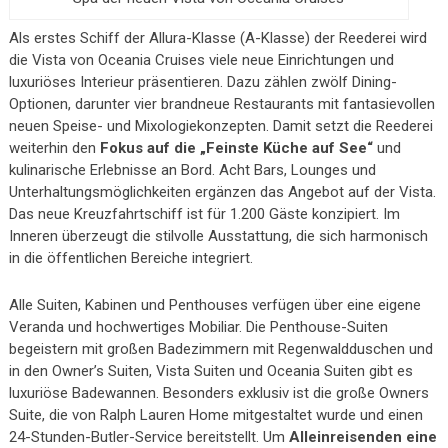
Als erstes Schiff der Allura-Klasse (A-Klasse) der Reederei wird
die Vista von Oceania Cruises viele neue Einrichtungen und
luxuriöses Interieur präsentieren. Dazu zählen zwölf Dining-
Optionen, darunter vier brandneue Restaurants mit fantasievollen
neuen Speise- und Mixologiekonzepten. Damit setzt die Reederei
weiterhin den
Fokus auf die „Feinste Küche auf See“
und
kulinarische Erlebnisse an Bord. Acht Bars, Lounges und
Unterhaltungsmöglichkeiten ergänzen das Angebot auf der Vista.
Das neue Kreuzfahrtschiff ist für 1.200 Gäste konzipiert. Im
Inneren überzeugt die stilvolle Ausstattung, die sich harmonisch
in die öffentlichen Bereiche integriert.
Alle Suiten, Kabinen und Penthouses verfügen über eine eigene
Veranda und hochwertiges Mobiliar. Die Penthouse-Suiten
begeistern mit großen Badezimmern mit Regenwaldduschen und
in den Owner’s Suiten, Vista Suiten und Oceania Suiten gibt es
luxuriöse Badewannen. Besonders exklusiv ist die große Owners
Suite, die von Ralph Lauren Home mitgestaltet wurde und einen
24-Stunden-Butler-Service bereitstellt. Um
Alleinreisenden eine