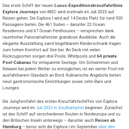
Das erste Schiff der neuen
Luxus-Expeditionskreuzfahrtlinie
Explora Journeys
von MSC wird erstmals im Juli 2023 auf
Reisen gehen. Die Explora I wird auf 14 Decks Platz für rund 920
Passagiere bieten. Die 461 Suiten – darunter 22 Ocean
Residences und 67 Ocean Penthouses – versprechen dank
raumhoher Panoramafenster grandiose Ausblicke. Auch die
elegante Ausstattung samt begehbarem Kleiderschrank tragen
zum hohen Komfort auf See bei. An Deck mit vielen
Rückzugsorten sorgen drei Pools, Whirlpools und
64 private
Pool-Cabanas
für entspannte Seetage. Um Schwimmen und
Relaxen bei jedem Wetter zu ermöglichen, ist ein vierter Pool mit
ausfahrbarem Glasdach an Bord. Kulinarische Angebote bieten
neun gastronomische Einrichtungen sowie zehn Bars und
Lounges.
Die Jungfernfahrt des ersten Kreuzfahrtschiffes von Explora
Journeys wird im
Juli 2023 in Southampton
beginnen. Zunächst
ist das Schiff auf verschiedenen Routen in Nordeuropa und zu
den Britischen Inseln unterwegs – darunter auch
Reisen ab
Hamburg
– bevor sich die Explora I im September
über den