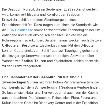
Die Seabourn Pursuit, die im September 2023 in Dienst gestellt
wird, kombiniert Eleganz und Komfort der Seabourn-
Kreuzfahrtschiffe mit dem Abenteuergeist eines
Expeditionsschiffes. Dazu tragen zum einen die Standards wie
die
PC6-Polarklasse
sowie fortschrittliche Technologien bei, um
entlegene und auch ökologisch sensible Gebiete wie die
Polarregionen zu erkunden. Darüber hinaus wecken auch die zwei
U-Boote an Bord
die Entdeckerlust in uns. Mit den U-Booten
können Gäste direkt vom Schiff aus auf Tauchgang gehen und
die einzigartige Unterwasserwelt entdecken. Aktivitäten über
Wasser, wie
Zodiac-Touren
und Kajakfahren, zählen ebenfalls
zu den Freizeitangeboten.
Eine
Besonderheit der Seabourn Pursuit sind die
zweistöckigen Suiten
mit ihren hohen Panoramafenstern, die
sich bereits auf dem Schwesterschiff Seabourn Venture finden.
So lassen sich Natur und Tierwelt optimal auch von der Kabine
aus beobachten. Das Wissen zu Reisezielen, Flora, Fauna und
Kultur können Gäste im Discovery Center und in der Expedition