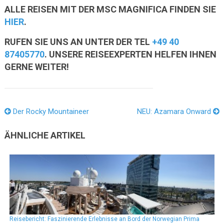
ALLE REISEN MIT DER MSC MAGNIFICA FINDEN SIE
HIER
.
RUFEN SIE UNS AN UNTER DER TEL
+49 40
87405770
. UNSERE REISEEXPERTEN HELFEN IHNEN
GERNE WEITER!
Der Rocky Mountaineer
NEU: Azamara Onward
ÄHNLICHE ARTIKEL
Reisebericht: Faszinierende Erlebnisse an Bord der Norwegian Prima