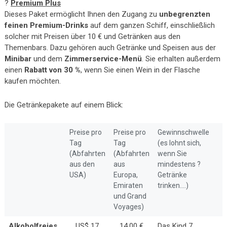
?
Premium Plus
Dieses Paket ermöglicht Ihnen den Zugang zu
unbegrenzten
feinen Premium-Drinks
auf dem ganzen Schiff, einschließlich
solcher mit Preisen über 10 € und Getränken aus den
Themenbars. Dazu gehören auch Getränke und Speisen aus der
Minibar
und dem
Zimmerservice-Menü
. Sie erhalten außerdem
einen
Rabatt von 30 %
, wenn Sie einen Wein in der Flasche
kaufen möchten.
Die Getränkepakete auf einem Blick:
Preise pro
Preise pro
Gewinnschwelle
Tag
Tag
(es lohnt sich,
(Abfahrten
(Abfahrten
wenn Sie
aus den
aus
mindestens ?
USA)
Europa,
Getränke
Emiraten
trinken….)
und Grand
Voyages)
Alkoholfreies
US$ 17
14.00 €
Das Kind 7