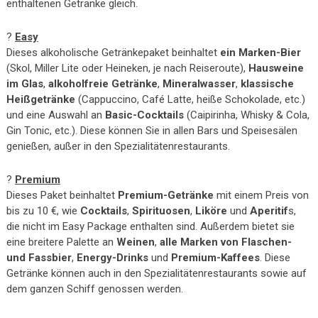
enthaltenen Getränke gleich.
?
Easy
Dieses alkoholische Getränkepaket beinhaltet
ein Marken-Bier
(Skol, Miller Lite oder Heineken, je nach Reiseroute),
Hausweine
im Glas
,
alkoholfreie Getränke
,
Mineralwasser
,
klassische
Heißgetränke
(Cappuccino, Café Latte, heiße Schokolade, etc.)
und eine Auswahl an
Basic-Cocktails
(Caipirinha, Whisky & Cola,
Gin Tonic, etc.). Diese können Sie in allen Bars und Speisesälen
genießen, außer in den Spezialitätenrestaurants.
?
Premium
Dieses Paket beinhaltet
Premium-Getränke
mit einem Preis von
bis zu 10 €, wie
Cocktails
,
Spirituosen
,
Liköre
und
Aperitif
s,
die nicht im Easy Package enthalten sind. Außerdem bietet sie
eine breitere Palette an
Weinen
,
alle Marken von Flaschen-
und Fassbier
,
Energy-Drinks
und
Premium-Kaffees
. Diese
Getränke können auch in den Spezialitätenrestaurants sowie auf
dem ganzen Schiff genossen werden.