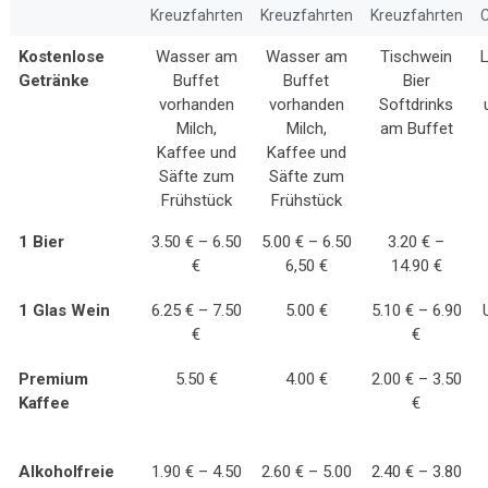
Kreuzfahrten
Kreuzfahrten
Kreuzfahrten
C
Kostenlose
Wasser am
Wasser am
Tischwein
Getränke
Buffet
Buffet
Bier
vorhanden
vorhanden
Softdrinks
Milch,
Milch,
am Buffet
Kaffee und
Kaffee und
Säfte zum
Säfte zum
Frühstück
Frühstück
1 Bier
3.50 € – 6.50
5.00 € – 6.50
3.20 € –
€
6,50 €
14.90 €
1 Glas Wein
6.25 € – 7.50
5.00 €
5.10 € – 6.90
€
€
Premium
5.50 €
4.00 €
2.00 € – 3.50
Kaffee
€
Alkoholfreie
1.90 € – 4.50
2.60 € – 5.00
2.40 € – 3.80