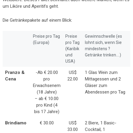
um Liköre und Aperitifs geht.
Die Getränkepakete auf einem Blick:
Preise pro Tag
Preise
Gewinnschwelle (es
(Europa)
pro Tag
lohnt sich, wenn Sie
(Karibik
mindestens ?
und
Getränke trinken….)
USA)
Pranzo &
-Ab € 20.00
US$
1 Glas Wein zum
Cena
pro
22.00
Mittagessen und 2
Erwachsenem
Gläser zum
(18 Jahre)
Abendessen pro Tag
– ab € 10.00
pro Kind (4
bis 17 Jahre)
Brindiamo
€ 30.00
US$
2 Biere, 1 Basic-
33.00
Cocktail, 1