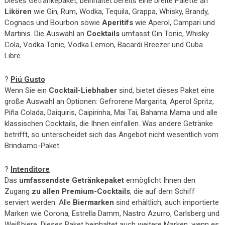
Dieses Getränkepaket, beinhaltet bereits eine breite Palette an
Likören
wie Gin, Rum, Wodka, Tequila, Grappa, Whisky, Brandy,
Cognacs und Bourbon sowie
Aperitifs
wie Aperol, Campari und
Martinis. Die Auswahl an
Cocktails
umfasst Gin Tonic, Whisky
Cola, Vodka Tonic, Vodka Lemon, Bacardi Breezer und Cuba
Libre.
?
Piú Gusto
Wenn Sie ein
Cocktail-Liebhaber
sind, bietet dieses Paket eine
große Auswahl an Optionen: Gefrorene Margarita, Aperol Spritz,
Piña Colada, Daiquiris, Caipirinha, Mai Tai, Bahama Mama und alle
klassischen Cocktails, die Ihnen einfallen. Was andere Getränke
betrifft, so unterscheidet sich das Angebot nicht wesentlich vom
Brindiamo-Paket.
?
Intenditore
Das
umfassendste Getränkepaket
ermöglicht Ihnen den
Zugang
zu allen Premium-Cocktails
, die auf dem Schiff
serviert werden. Alle
Biermarken
sind erhältlich, auch importierte
Marken wie Corona, Estrella Damm, Nastro Azurro, Carlsberg und
Weißbiere. Dieses Paket beinhaltet auch weitere Marken, wenn es