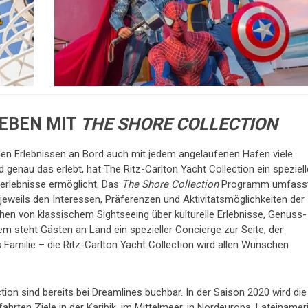
EBEN MIT
THE SHORE COLLECTION
den Erlebnissen an Bord auch mit jedem angelaufenen Hafen viele
genau das erlebt, hat The Ritz-Carlton Yacht Collection ein speziel
erlebnisse ermöglicht. Das
The Shore Collection
Programm umfass
 jeweils den Interessen, Präferenzen und Aktivitätsmöglichkeiten der
en von klassischem Sightseeing über kulturelle Erlebnisse, Genuss-
em steht Gästen an Land ein spezieller Concierge zur Seite, der
ls Familie – die Ritz-Carlton Yacht Collection wird allen Wünschen
tion sind bereits bei Dreamlines buchbar. In der Saison 2020 wird die
hrten Ziele in der Karibik, im Mittelmeer, in Nordeuropa, Lateinameri