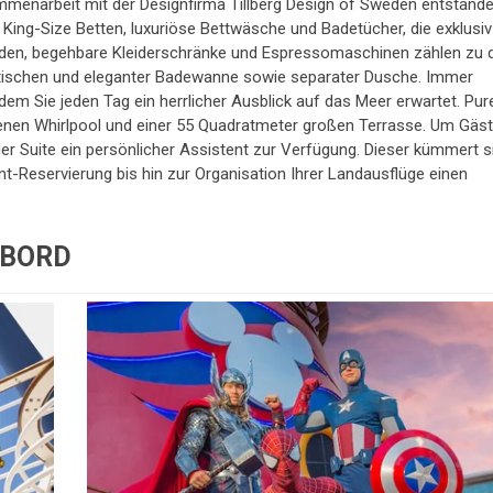
ammenarbeit mit der Designfirma Tillberg Design of Sweden entstande
e King-Size Betten, luxuriöse Bettwäsche und Badetücher, die exklusiv
urden, begehbare Kleiderschränke und Espressomaschinen zählen zu 
htischen und eleganter Badewanne sowie separater Dusche. Immer
dem Sie jeden Tag ein herrlicher Ausblick auf das Meer erwartet. Pur
genen Whirlpool und einer 55 Quadratmeter großen Terrasse. Um Gäs
er Suite ein persönlicher Assistent zur Verfügung. Dieser kümmert s
nt-Reservierung bis hin zur Organisation Ihrer Landausflüge einen
 BORD