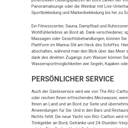
potenziellen Lieblingsplätzen an Bord zählen der I
Panoramalounge oder die Weinbar mit Live-Unterhal
Sportbekleidung und Markenbekleidung bis hin zu 
Ein Fitnesscenter, Sauna, Dampfbad und Ruhezone
Wohlfühlerlebnis an Bord ab. Dank verschiedener, sp
Massagen oder Gesichtsbehandlungen, können Sie den
Plattform im Marina-Stil am Heck des Schiffes. H
abschalten, während man den Blick über das Meer st
dank des direkten Zugangs zum Wasser können Sie
Wassersportmöglichkeiten wie Segeln, Kajaken ode
PERSÖNLICHER SERVICE
Auch der Gästeservice wird wie von The Ritz-Carlt
oder reichen Ihnen erfrischendes Minzwasser, wen
Ihnen an Land und an Bord zur Seite und übernehm
Anwendungen für Sie. Und in den Bars und Restaur
Nichts fehlt. Die neue Yacht von Ritz-Carlton wird m
Trinkgelder an Bord, Getränke und 24-Stunden-Verpfl