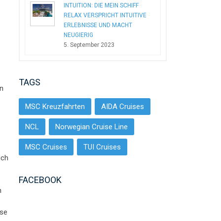
INTUITION: DIE MEIN SCHIFF
RELAX VERSPRICHT INTUITIVE
ERLEBNISSE UND MACHT
NEUGIERIG
5. September 2023
TAGS
nn
MSC Kreuzfahrten
AIDA Cruises
NCL
Norwegian Cruise Line
MSC Cruises
TUI Cruises
uch
FACEBOOK
n
ise