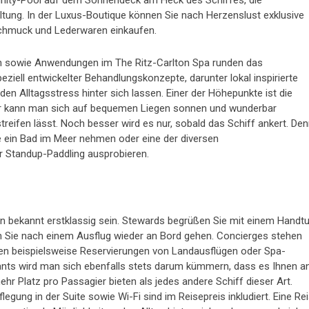
nfinity-Pool auf dem Sonnendeck am Heck des Schiffes, die
tung. In der Luxus-Boutique können Sie nach Herzenslust exklusive
Schmuck und Lederwaren einkaufen.
n sowie Anwendungen im The Ritz-Carlton Spa runden das
eziell entwickelter Behandlungskonzepte, darunter lokal inspirierte
 Alltagsstress hinter sich lassen. Einer der Höhepunkte ist die
ier kann man sich auf bequemen Liegen sonnen und wunderbar
reifen lässt. Noch besser wird es nur, sobald das Schiff ankert. De
 ein Bad im Meer nehmen oder eine der diversen
r Standup-Paddling ausprobieren.
on bekannt erstklassig sein. Stewards begrüßen Sie mit einem Handt
n Sie nach einem Ausflug wieder an Bord gehen. Concierges stehen
en beispielsweise Reservierungen von Landausflügen oder Spa-
ants wird man sich ebenfalls stets darum kümmern, dass es Ihnen a
ehr Platz pro Passagier bieten als jedes andere Schiff dieser Art.
egung in der Suite sowie Wi-Fi sind im Reisepreis inkludiert. Eine Re