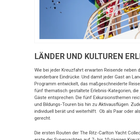
LÄNDER UND KULTUREN ERL
Wie bei jeder Kreuzfahrt erwarten Reisende neben 
wunderbare Eindrücke. Und damit jeder Gast an Land 
Programm entwickelt, das maßgeschneiderte Reise
fünf thematisch gestaltete Erlebnis-Kategorien, die
Gäste entsprechen. Die fünf Exkursionsthemen reich
und Bildungs-Touren bis hin zu Aktivausflügen. Zud
individuell berät und weiterhilft. Ob als Paar oder a
gerecht.
Die ersten Routen der The Ritz-Carlton Yacht Collec
erste der Superyachten auf 7- bis 10-tägigen Kreuzfa