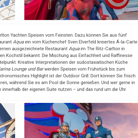
arlton Yachten Speisen vom Feinsten. Dazu können Sie aus fünf
aurant
Aqua
ein vom Küchenchef Sven Elverfeld kreiertes Á-la-Carte
-Sternen ausgezeichnete Restaurant
Aqua
im The Ritz-Carlton in
en Kochstil bekannt. Die Mischung aus Einfachheit und Raffinesse
elpunkt. Kreative Interpretationen der südostasiatischen Küche
arina Lounge und Bar
werden Speisen vom Frühstück bis zum
tronomisches Highlight ist der Outdoor Grill. Dort können Sie frisch
ren, während Sie es am Pool die Sonne genießen. Und wer gerne in
e innerhalb der eigenen Suite nutzen – und das rund um die Uhr.