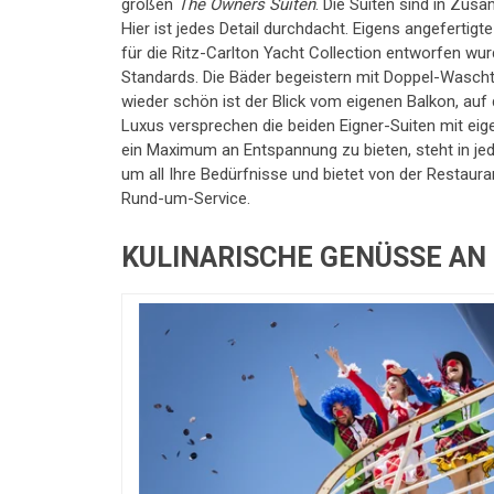
großen
The
Owners Suiten
. Die Suiten sind in Zus
Hier ist jedes Detail durchdacht. Eigens angefertigt
für die Ritz-Carlton Yacht Collection entworfen w
Standards. Die Bäder begeistern mit Doppel-Wasc
wieder schön ist der Blick vom eigenen Balkon, auf 
Luxus versprechen die beiden Eigner-Suiten mit ei
ein Maximum an Entspannung zu bieten, steht in jed
um all Ihre Bedürfnisse und bietet von der Restaura
Rund-um-Service.
KULINARISCHE GENÜSSE AN