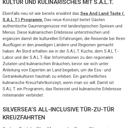
KULTUR UND KULINARISCHES MIT S.A.L.T.
Ebenfalls neu ist wie bereits erwähnt das
Sea And Land Taste (.
S.A.L.T.) Programm.
Das neue Konzept bietet Gästen
authentische Gaumengenüsse mit landestypischen Speisen und
Menüs. Diese kulinarischen Erlebnisse unterstreichen und
ergänzen damit die kulturellen Erfahrungen, die Reisende bei Ihren
Ausflügen in den jeweiligen Ländern und Regionen gemacht
haben. An Bord erhalten sie in der S.A.L.T. Küche, dem S.A.L.T.-
Labor und der S.A.L.T.-Bar Informationen zu den regionalen
Zutaten und kulinarischen Bräuchen, bevor sie sich unter
Anleitung von Experten an Land begeben, um die Ess- und
Getränkekulturen hautnah zu erleben. Ein ganzheitliches
kulinarische Kreuzfahrtkonzept, wenn man so will. Damit ist
S.A.L.T. ein Programm, das Reiseziel und kulinarische Erlebnisse
miteinander verbindet.
SILVERSEA’S ALL-INCLUSIVE TÜR-ZU-TÜR
KREUZFAHRTEN