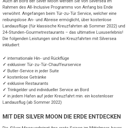
Auch an Bord der Silver Moon werden Sie von Silversea im
Rahmen des All-Inclusive Programms von Anfang bis Ende
verwöhnt. Angefangen beim Tür-zu-Tür Service, welcher eine
reibungslose An- und Abreise ermöglicht, über kostenlose
Landausflüge (für klassische Kreuzfahrten ab Sommer 2022) und
24-Stunden-Gourmetrestaurants – das ultimative Luxuserlebnis!
Die folgenden Leistungen sind bei Kreuzfahrten mit Silversea
inkludiert:
✓
internationale Hin- und Rückflüge
✓
exklusiver Tür-zu-Tür-Chauffeurservice
✓
Butler-Service in jeder Suite
✓
kostenlose Getränke
✓
exklusive Restaurants
✓
Trinkgelder und individueller Service an Bord
✓
in jedem Hafen auf jeder Kreuzfahrt min. ein kostenloser
Landausflug (ab Sommer 2022)
MIT DER SILVER MOON DIE ERDE ENTDECKEN