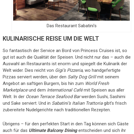
Das Restaurant Sabatini’s
KULINARISCHE REISE UM DIE WELT
So fantastisch der Service an Bord von Princess Cruises ist, so
gut ist auch die Qualität der Speisen. Und nicht nur das – auch die
Auswahl an Restaurants ist enorm und spiegelt die Kulinarik der
Welt wider. Dies reicht von
Gigi’s Pizzeria
, wo handgefertigte
Pizzas serviert werden, über den
Salty Dog Grill
mit seinem
Angebot an saftigen Burgern, bis hin zum
World Fresh
Marketplace
und dem
International Café
mit Speisen aus aller
Welt. In der
Ocean Terrace Seafood Bar
werden Sushi, Sashimi
und Sake serviert. Und in
Sabatini’s Italian Trattoria
gibt’s frisch
zubereitete Nudelgerichte nach traditionellen Rezepten.
Übrigens – für den perfekten Start in den Tag können sich Gäste
auch für das
Ultimate Balcony Dining
entscheiden und sich ihr