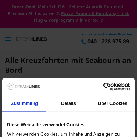
DreamDeal: Mein Schiff 6 – Seltene Atlantik-Route mit
Premium All Inclusive. ⚓
Porto, Azoren & Hamburg – inkl.
Flug & Vorprogramm in Porto. 🍷
Kontaktieren Sie einen Experten
040 - 228 975 89
Alle Kreuzfahrten mit Seabourn an
Bord
Alle Reiseziele
2
Ändern
• Seabourn
Zustimmung
Details
Über Cookies
Diese Webseite verwendet Cookies
Wir verwenden Cookies, um Inhalte und Anzeigen zu