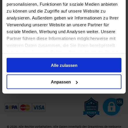
personalisieren, Funktionen für soziale Medien anbieten
zu können und die Zugriffe auf unsere Website zu
Wir haben keine passenden
analysieren. Außerdem geben wir Informationen zu Ihrer
Verwendung unserer Website an unsere Partner für
Kreuzfahrten gefunden
soziale Medien, Werbung und Analysen weiter. Unsere
Partner führen diese Informationen möglicherweise mit
Ändern Sie die Suchfilter – vielleicht passen andere
weiteren Daten zusammen, die Sie ihnen bereitgestellt
Daten oder Routen besser.
haben oder die sie im Rahmen Ihrer Nutzung der Dienste
gesammelt haben.
Filter zurücksetzen
Alle zulassen
Anpassen
© 2026. Alle Rechte vorbehalten. Alle Daten innerhalb der Dreamlines.de-Webseite